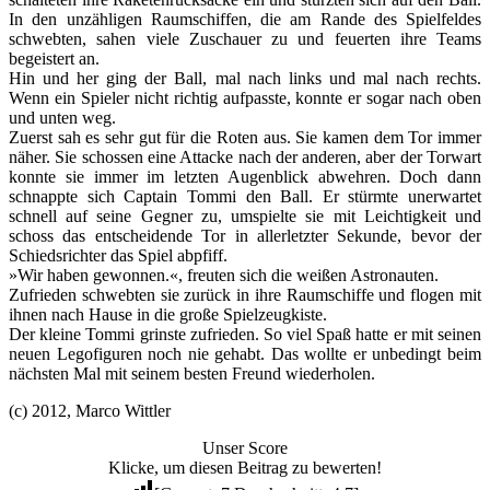
In den unzähligen Raumschiffen, die am Rande des Spielfeldes
schwebten, sahen viele Zuschauer zu und feuerten ihre Teams
begeistert an.
Hin und her ging der Ball, mal nach links und mal nach rechts.
Wenn ein Spieler nicht richtig aufpasste, konnte er sogar nach oben
und unten weg.
Zuerst sah es sehr gut für die Roten aus. Sie kamen dem Tor immer
näher. Sie schossen eine Attacke nach der anderen, aber der Torwart
konnte sie immer im letzten Augenblick abwehren. Doch dann
schnappte sich Captain Tommi den Ball. Er stürmte unerwartet
schnell auf seine Gegner zu, umspielte sie mit Leichtigkeit und
schoss das entscheidende Tor in allerletzter Sekunde, bevor der
Schiedsrichter das Spiel abpfiff.
»Wir haben gewonnen.«, freuten sich die weißen Astronauten.
Zufrieden schwebten sie zurück in ihre Raumschiffe und flogen mit
ihnen nach Hause in die große Spielzeugkiste.
Der kleine Tommi grinste zufrieden. So viel Spaß hatte er mit seinen
neuen Legofiguren noch nie gehabt. Das wollte er unbedingt beim
nächsten Mal mit seinem besten Freund wiederholen.
(c) 2012, Marco Wittler
Unser Score
Klicke, um diesen Beitrag zu bewerten!