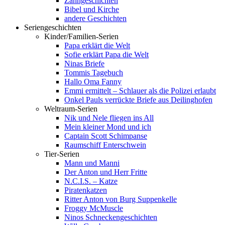
Zahngeschichten
Bibel und Kirche
andere Geschichten
Seriengeschichten
Kinder/Familien-Serien
Papa erklärt die Welt
Sofie erklärt Papa die Welt
Ninas Briefe
Tommis Tagebuch
Hallo Oma Fanny
Emmi ermittelt – Schlauer als die Polizei erlaubt
Onkel Pauls verrückte Briefe aus Deilinghofen
Weltraum-Serien
Nik und Nele fliegen ins All
Mein kleiner Mond und ich
Captain Scott Schimpanse
Raumschiff Enterschwein
Tier-Serien
Mann und Manni
Der Anton und Herr Fritte
N.C.I.S. – Katze
Piratenkatzen
Ritter Anton von Burg Suppenkelle
Froggy McMuscle
Ninos Schneckengeschichten