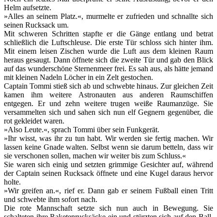
Helm aufsetzte.
»Alles an seinem Platz.«, murmelte er zufrieden und schnallte sich
seinen Rucksack um.
Mit schweren Schritten stapfte er die Gänge entlang und betrat
schließlich die Luftschleuse. Die erste Tür schloss sich hinter ihm.
Mit einem leisen Zischen wurde die Luft aus dem kleinen Raum
heraus gesaugt. Dann öffnete sich die zweite Tür und gab den Blick
auf das wunderschöne Sternenmeer frei. Es sah aus, als hätte jemand
mit kleinen Nadeln Löcher in ein Zelt gestochen.
Captain Tommi stieß sich ab und schwebte hinaus. Zur gleichen Zeit
kamen ihm weitere Astronauten aus anderen Raumschiffen
entgegen. Er und zehn weitere trugen weiße Raumanzüge. Sie
versammelten sich und sahen sich nun elf Gegnern gegenüber, die
rot gekleidet waren.
»Also Leute.«, sprach Tommi über sein Funkgerät.
»Ihr wisst, was ihr zu tun habt. Wir werden sie fertig machen. Wir
lassen keine Gnade walten. Selbst wenn sie darum betteln, dass wir
sie verschonen sollen, machen wir weiter bis zum Schluss.«
Sie waren sich einig und setzten grimmige Gesichter auf, während
der Captain seinen Rucksack öffnete und eine Kugel daraus hervor
holte.
»Wir greifen an.«, rief er. Dann gab er seinem Fußball einen Tritt
und schwebte ihm sofort nach.
Die rote Mannschaft setzte sich nun auch in Bewegung. Sie
schalteten ihre Raketenrucksäcke ein und stürzten sich auf den Ball.