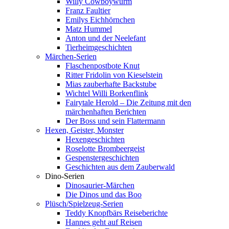
Willy Cowboywurm
Franz Faultier
Emilys Eichhörnchen
Matz Hummel
Anton und der Neelefant
Tierheimgeschichten
Märchen-Serien
Flaschenpostbote Knut
Ritter Fridolin von Kieselstein
Mias zauberhafte Backstube
Wichtel Willi Borkenflink
Fairytale Herold – Die Zeitung mit den
märchenhaften Berichten
Der Boss und sein Flattermann
Hexen, Geister, Monster
Hexengeschichten
Roselotte Brombeergeist
Gespenstergeschichten
Geschichten aus dem Zauberwald
Dino-Serien
Dinosaurier-Märchen
Die Dinos und das Boo
Plüsch/Spielzeug-Serien
Teddy Knopfbärs Reiseberichte
Hannes geht auf Reisen