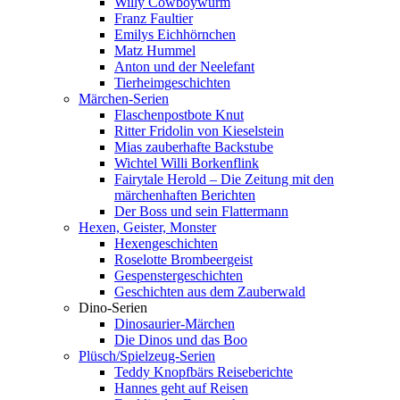
Willy Cowboywurm
Franz Faultier
Emilys Eichhörnchen
Matz Hummel
Anton und der Neelefant
Tierheimgeschichten
Märchen-Serien
Flaschenpostbote Knut
Ritter Fridolin von Kieselstein
Mias zauberhafte Backstube
Wichtel Willi Borkenflink
Fairytale Herold – Die Zeitung mit den
märchenhaften Berichten
Der Boss und sein Flattermann
Hexen, Geister, Monster
Hexengeschichten
Roselotte Brombeergeist
Gespenstergeschichten
Geschichten aus dem Zauberwald
Dino-Serien
Dinosaurier-Märchen
Die Dinos und das Boo
Plüsch/Spielzeug-Serien
Teddy Knopfbärs Reiseberichte
Hannes geht auf Reisen