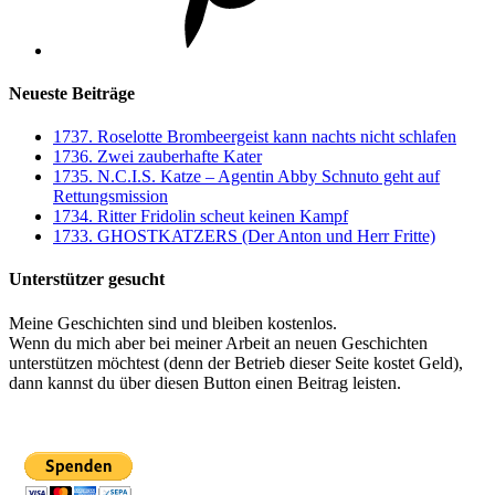
Neueste Beiträge
1737. Roselotte Brombeergeist kann nachts nicht schlafen
1736. Zwei zauberhafte Kater
1735. N.C.I.S. Katze – Agentin Abby Schnuto geht auf
Rettungsmission
1734. Ritter Fridolin scheut keinen Kampf
1733. GHOSTKATZERS (Der Anton und Herr Fritte)
Unterstützer gesucht
Meine Geschichten sind und bleiben kostenlos.
Wenn du mich aber bei meiner Arbeit an neuen Geschichten
unterstützen möchtest (denn der Betrieb dieser Seite kostet Geld),
dann kannst du über diesen Button einen Beitrag leisten.