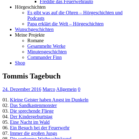
Freddie das Feuerwehrauto
Hörgeschichten
Es gibt was auf die Ohren – Hörgeschichten und
Podcasts
Papa erklärt die Welt – Hörgeschichten
Wunschgeschichten
Meine Projekte
Romane
Gesammelte Werke
Minutengeschichten
Commander Finn
Shop
Tommis Tagebuch
24. Dezember 2016
Marco
Allgemein
0
01.
Kleine Geister haben Angst im Dunkeln
02.
Das Sandkastenmonster
03.
Die sprechende Fliege
04.
Der Kindergeburtstag
05.
Eine Nacht im Wald
06.
Ein Besuch bei der Feuerwehr
07.
Immer die großen Jungs
08.
Die verlorene Weihnachtskugel