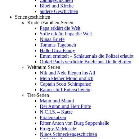
Zahngeschichten
Bibel und Kirche
andere Geschichten
Seriengeschichten
Kinder/Familien-Serien
Papa erklärt die Welt
Sofie erklärt Papa die Welt
Ninas Briefe
Tommis Tagebuch
Hallo Oma Fanny
Emmi ermittelt – Schlauer als die Polizei erlaubt
Onkel Pauls verrückte Briefe aus Deilinghofen
Weltraum-Serien
Nik und Nele fliegen ins All
Mein kleiner Mond und ich
Captain Scott Schimpanse
Raumschiff Enterschwein
Tier-Serien
Mann und Manni
Der Anton und Herr Fritte
N.C.I.S. – Katze
Piratenkatzen
Ritter Anton von Burg Suppenkelle
Froggy McMuscle
Ninos Schneckengeschichten