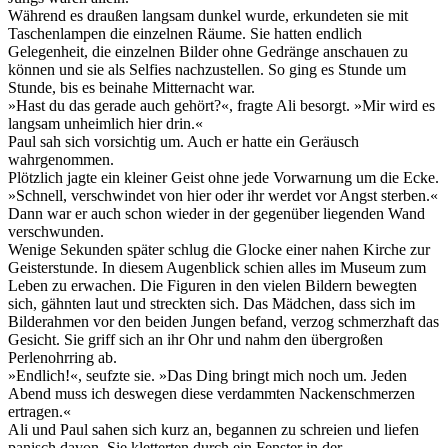
Während es draußen langsam dunkel wurde, erkundeten sie mit
Taschenlampen die einzelnen Räume. Sie hatten endlich
Gelegenheit, die einzelnen Bilder ohne Gedränge anschauen zu
können und sie als Selfies nachzustellen. So ging es Stunde um
Stunde, bis es beinahe Mitternacht war.
»Hast du das gerade auch gehört?«, fragte Ali besorgt. »Mir wird es
langsam unheimlich hier drin.«
Paul sah sich vorsichtig um. Auch er hatte ein Geräusch
wahrgenommen.
Plötzlich jagte ein kleiner Geist ohne jede Vorwarnung um die Ecke.
»Schnell, verschwindet von hier oder ihr werdet vor Angst sterben.«
Dann war er auch schon wieder in der gegenüber liegenden Wand
verschwunden.
Wenige Sekunden später schlug die Glocke einer nahen Kirche zur
Geisterstunde. In diesem Augenblick schien alles im Museum zum
Leben zu erwachen. Die Figuren in den vielen Bildern bewegten
sich, gähnten laut und streckten sich. Das Mädchen, dass sich im
Bilderahmen vor den beiden Jungen befand, verzog schmerzhaft das
Gesicht. Sie griff sich an ihr Ohr und nahm den übergroßen
Perlenohrring ab.
»Endlich!«, seufzte sie. »Das Ding bringt mich noch um. Jeden
Abend muss ich deswegen diese verdammten Nackenschmerzen
ertragen.«
Ali und Paul sahen sich kurz an, begannen zu schreien und liefen
panisch davon. Sie kletterten durch ein Fenster in der