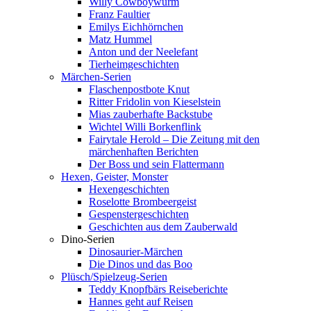
Willy Cowboywurm
Franz Faultier
Emilys Eichhörnchen
Matz Hummel
Anton und der Neelefant
Tierheimgeschichten
Märchen-Serien
Flaschenpostbote Knut
Ritter Fridolin von Kieselstein
Mias zauberhafte Backstube
Wichtel Willi Borkenflink
Fairytale Herold – Die Zeitung mit den
märchenhaften Berichten
Der Boss und sein Flattermann
Hexen, Geister, Monster
Hexengeschichten
Roselotte Brombeergeist
Gespenstergeschichten
Geschichten aus dem Zauberwald
Dino-Serien
Dinosaurier-Märchen
Die Dinos und das Boo
Plüsch/Spielzeug-Serien
Teddy Knopfbärs Reiseberichte
Hannes geht auf Reisen