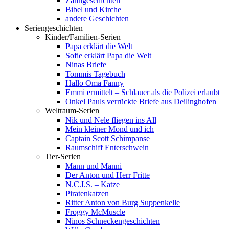
Zahngeschichten
Bibel und Kirche
andere Geschichten
Seriengeschichten
Kinder/Familien-Serien
Papa erklärt die Welt
Sofie erklärt Papa die Welt
Ninas Briefe
Tommis Tagebuch
Hallo Oma Fanny
Emmi ermittelt – Schlauer als die Polizei erlaubt
Onkel Pauls verrückte Briefe aus Deilinghofen
Weltraum-Serien
Nik und Nele fliegen ins All
Mein kleiner Mond und ich
Captain Scott Schimpanse
Raumschiff Enterschwein
Tier-Serien
Mann und Manni
Der Anton und Herr Fritte
N.C.I.S. – Katze
Piratenkatzen
Ritter Anton von Burg Suppenkelle
Froggy McMuscle
Ninos Schneckengeschichten