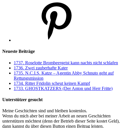
Pinterest
Neueste Beiträge
1737. Roselotte Brombeergeist kann nachts nicht schlafen
1736. Zwei zauberhafte Kater
1735. N.C.I.S. Katze – Agentin Abby Schnuto geht auf
Rettungsmission
1734. Ritter Fridolin scheut keinen Kampf
1733. GHOSTKATZERS (Der Anton und Herr Fritte)
Unterstützer gesucht
Meine Geschichten sind und bleiben kostenlos.
Wenn du mich aber bei meiner Arbeit an neuen Geschichten
unterstützen möchtest (denn der Betrieb dieser Seite kostet Geld),
dann kannst du über diesen Button einen Beitrag leisten.