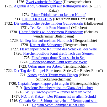
1736.
Zwei zauberhafte Kater
(Hexengeschichte)
1735.
Agentin Abby Schnuto geht auf Rettungsmission
(N.C.I.S.
Katze)
1734.
Ritter Fridolin scheut keinen Kampf
1733.
GHOSTKATZERS
(Der Anton und Herr Fritte)
1732.
Die unglaubliche Sache mit den Gullydeckeln
(Halloween)
1731.
Tee-Zeit mit Frau Hummel
(Märchen)
1730.
Unter Schellas wundersamem Blütenbaum
(Schellas
wundersamer Blütenbaum)
1729.
Ich lieg hier auf meinem Handtuch
(Tiergeschichte)
1728.
Kreuzt die Schwerter
(Tiergeschichte)
1727.
Flaschenpostbote Knut und das Schicksal der Wale
1726.
Flaschenpostbote Knut greift nach den Sternen
1725.
Flaschenpostbote Knut sticht in See
1724.
Flaschenpostbote Knut reitet die Welle
1723.
Oskar muss zur Arbeit
(Tiergeschichten)
1722.
Der Tag der Kumpel-Ente
(neue Serie „Die Revier-Enten“)
1721.
Ninos großer Traum vom Fliegen
(Ninos
Schneckengeschichten)
1720.
Captain Augenklappe geht angeln
(Piratengeschichte)
1719.
Roselotte Brombeergeist im Glanz der Lichter
1718.
Willy Cowboywurm – Immer hart am Wind
1717.
N.C.I.S. Katze – Der Pflaume ist an allem Schuld
1716.
Captain Scott Schimpanse geht auf Rettungsmission
1715.
Captain Scott Schimpanse hat Puls