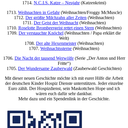
1714.
N.C.I.S. Katze – Neujahr
(Katzenkrimi)
1713.
Weihnachten in Gefahr
(Weihnachten/Froggy McMuscle)
1712.
Der größte Milchzahn aller Zeiten
(Weihnachten)
1711.
Der Geist der Weihnacht
(Weihnachten)
1710.
Roselotte Brombeergeist rettet einen Stern
(Weihnachten)
1709.
Der verstauchte Knöchel
(Weihnachten / Papa erklärt die
Welt)
1708.
Der alte Hexenmeister
(Weihnachten)
1707.
Weihnachtssterne
(Weihnachten)
1706.
Die Nacht der tausend Werwölfe
(Serie „Der Anton und Herr
Fritte“)
1705.
Der Wundersame Zauberwald
(Zauberwald Geschichten)
Mit dieser neuen Geschichte möchte ich mit eurer Hilfe die Arbeit
der deutschen Kinder Hospiz Dienste unterstützen. Jeder einzelne
Euro zählt. Der Hospizdienst, sein Maskottchen Hope und ich
wären euch dafür sehr dankbar.
Mehr dazu und ein Spendenlink in der Geschichte.