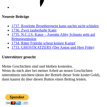
Neueste Beiträge
1737. Roselotte Brombeergeist kann nachts nicht schlafen
1736. Zwei zauberhafte Kater
1735. N.C.I.S. Katze – Agentin Abby Schnuto geht auf
Rettungsmission
1734. Ritter Fridolin scheut keinen Kampf
1733. GHOSTKATZERS (Der Anton und Herr Fritte)
Unterstützer gesucht
Meine Geschichten sind und bleiben kostenlos.
Wenn du mich aber bei meiner Arbeit an neuen Geschichten
unterstützen möchtest (denn der Betrieb dieser Seite kostet Geld),
dann kannst du über diesen Button einen Beitrag leisten.