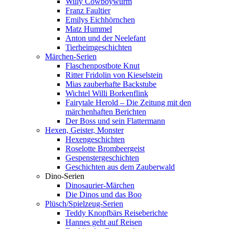
Willy Cowboywurm
Franz Faultier
Emilys Eichhörnchen
Matz Hummel
Anton und der Neelefant
Tierheimgeschichten
Märchen-Serien
Flaschenpostbote Knut
Ritter Fridolin von Kieselstein
Mias zauberhafte Backstube
Wichtel Willi Borkenflink
Fairytale Herold – Die Zeitung mit den
märchenhaften Berichten
Der Boss und sein Flattermann
Hexen, Geister, Monster
Hexengeschichten
Roselotte Brombeergeist
Gespenstergeschichten
Geschichten aus dem Zauberwald
Dino-Serien
Dinosaurier-Märchen
Die Dinos und das Boo
Plüsch/Spielzeug-Serien
Teddy Knopfbärs Reiseberichte
Hannes geht auf Reisen