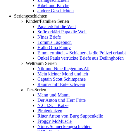
Zahngeschichten
Bibel und Kirche
andere Geschichten
Seriengeschichten
Kinder/Familien-Serien
Papa erklärt die Welt
Sofie erklärt Papa die Welt
Ninas Briefe
Tommis Tagebuch
Hallo Oma Fanny
Emmi ermittelt – Schlauer als die Polizei erlaubt
Onkel Pauls verrückte Briefe aus Deilinghofen
Weltraum-Serien
Nik und Nele fliegen ins All
Mein kleiner Mond und ich
Captain Scott Schimpanse
Raumschiff Enterschwein
Tier-Serien
Mann und Manni
Der Anton und Herr Fritte
N.C.I.S. – Katze
Piratenkatzen
Ritter Anton von Burg Suppenkelle
Froggy McMuscle
Ninos Schneckengeschichten