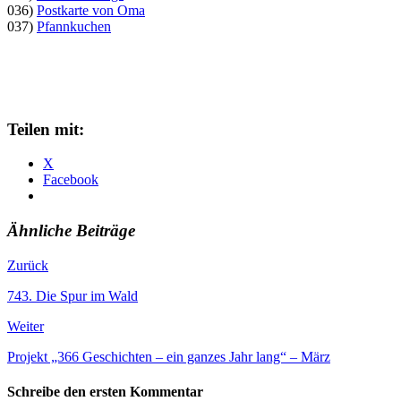
036)
Postkarte von Oma
037)
Pfannkuchen
Teilen mit:
X
Facebook
Ähnliche Beiträge
Zurück
743. Die Spur im Wald
Weiter
Projekt „366 Geschichten – ein ganzes Jahr lang“ – März
Schreibe den ersten Kommentar