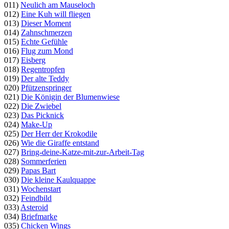
011)
Neulich am Mauseloch
012)
Eine Kuh will fliegen
013)
Dieser Moment
014)
Zahnschmerzen
015)
Echte Gefühle
016)
Flug zum Mond
017)
Eisberg
018)
Regentropfen
019)
Der alte Teddy
020)
Pfützenspringer
021)
Die Königin der Blumenwiese
022)
Die Zwiebel
023)
Das Picknick
024)
Make-Up
025)
Der Herr der Krokodile
026)
Wie die Giraffe entstand
027)
Bring-deine-Katze-mit-zur-Arbeit-Tag
028)
Sommerferien
029)
Papas Bart
030)
Die kleine Kaulquappe
031)
Wochenstart
032)
Feindbild
033)
Asteroid
034)
Briefmarke
035)
Chicken Wings