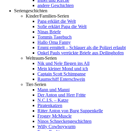
Bibel und Kirche
andere Geschichten
Seriengeschichten
Kinder/Familien-Serien
Papa erklärt die Welt
Sofie erklärt Papa die Welt
Ninas Briefe
Tommis Tagebuch
Hallo Oma Fanny
Emmi ermittelt – Schlauer als die Polizei erlaubt
Onkel Pauls verrückte Briefe aus Deilinghofen
Weltraum-Serien
Nik und Nele fliegen ins All
Mein kleiner Mond und ich
Captain Scott Schimpanse
Raumschiff Enterschwein
Tier-Serien
Mann und Manni
Der Anton und Herr Fritte
N.C.I.S. – Katze
Piratenkatzen
Ritter Anton von Burg Suppenkelle
Froggy McMuscle
Ninos Schneckengeschichten
Willy Cowboywurm