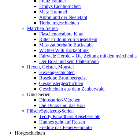
Franz Faultier
Emilys Eichhörnchen
Matz Hummel
Anton und der Neelefant
Tierheimgeschichten
Märchen-Serien
Flaschenpostbote Knut
Ritter Fridolin von Kieselstein
Mias zauberhafte Backstube
Wichtel Willi Borkenflink
Fairytale Herold – Die Zeitung mit den märchenha
Der Boss und sein Flattermann
Hexen, Geister, Monster
Hexengeschichten
Roselotte Brombeergeist
Gespenstergeschichten
Geschichten aus dem Zauberwald
Dino-Serien
Dinosaurier-Märchen
Die Dinos und das Boo
Plüsch/Spielzeug-Serien
Teddy Knopfbärs Reiseberichte
Hannes geht auf Reisen
Freddie das Feuerwehrauto
Hörgeschichten