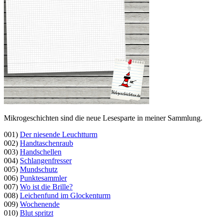
Mikrogeschichten sind die neue Lesesparte in meiner Sammlung.
001)
Der niesende Leuchtturm
002)
Handtaschenraub
003)
Handschellen
004)
Schlangenfresser
005)
Mundschutz
006)
Punktesammler
007)
Wo ist die Brille?
008)
Leichenfund im Glockenturm
009)
Wochenende
010)
Blut spritzt