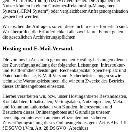
gem. Art. 6 Abs. 1 lit. b) DSGVO verarbeitet. Die Angaben der
Nutzer können in einem Customer-Relationship-Management
System („CRM System“) oder vergleichbarer Anfragenorganisation
gespeichert werden.
Wir löschen die Anfragen, sofern diese nicht mehr erforderlich sind.
Wir überprüfen die Erforderlichkeit alle zwei Jahre; Ferner gelten
die gesetzlichen Archivierungspflichten.
Hosting und E-Mail-Versand,
Die von uns in Anspruch genommenen Hosting-Leistungen dienen
der Zurverfügungstellung der folgenden Leistungen: Infrastruktur-
und Plattformdienstleistungen, Rechenkapazität, Speicherplatz und
Datenbankdienste, E-Mail-Versand, Sicherheitsleistungen sowie
technische Wartungsleistungen, die wir zum Zwecke des Betriebs
dieses Onlineangebotes einsetzen.
Hierbei verarbeiten wir, bzw. unser Hostinganbieter Bestandsdaten,
Kontaktdaten, Inhaltsdaten, Vertragsdaten, Nutzungsdaten, Meta-
und Kommunikationsdaten von Kunden, Interessenten und
Besuchern dieses Onlineangebotes auf Grundlage unserer
berechtigten Interessen an einer effizienten und sicheren
Zurverfügungstellung dieses Onlineangebotes gem. Art. 6 Abs. 1 lit.
f DSGVO i.V.m. Art. 28 DSGVO (Abschluss