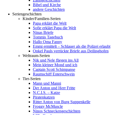
Zahngeschichten
Bibel und Kirche
andere Geschichten
Seriengeschichten
Kinder/Familien-Serien
Papa erklärt die Welt
Sofie erklärt Papa die Welt
Ninas Briefe
Tommis Tagebuch
Hallo Oma Fanny
Emmi ermittelt – Schlauer als die Polizei erlaubt
Onkel Pauls verrückte Briefe aus Deilinghofen
Weltraum-Serien
Nik und Nele fliegen ins All
Mein kleiner Mond und ich
Captain Scott Schimpanse
Raumschiff Enterschwein
Tier-Serien
Mann und Manni
Der Anton und Herr Fritte
N.C.I.S. – Katze
Piratenkatzen
Ritter Anton von Burg Suppenkelle
Froggy McMuscle
Ninos Schneckengeschichten