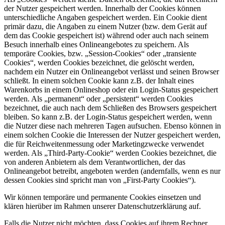
der Nutzer gespeichert werden. Innerhalb der Cookies können
unterschiedliche Angaben gespeichert werden. Ein Cookie dient
primär dazu, die Angaben zu einem Nutzer (bzw. dem Gerät auf
dem das Cookie gespeichert ist) während oder auch nach seinem
Besuch innerhalb eines Onlineangebotes zu speichern. Als
temporäre Cookies, bzw. „Session-Cookies“ oder „transiente
Cookies“, werden Cookies bezeichnet, die gelöscht werden,
nachdem ein Nutzer ein Onlineangebot verlässt und seinen Browser
schließt. In einem solchen Cookie kann z.B. der Inhalt eines
Warenkorbs in einem Onlineshop oder ein Login-Status gespeichert
werden. Als „permanent“ oder „persistent“ werden Cookies
bezeichnet, die auch nach dem Schließen des Browsers gespeichert
bleiben. So kann z.B. der Login-Status gespeichert werden, wenn
die Nutzer diese nach mehreren Tagen aufsuchen. Ebenso können in
einem solchen Cookie die Interessen der Nutzer gespeichert werden,
die für Reichweitenmessung oder Marketingzwecke verwendet
werden. Als „Third-Party-Cookie“ werden Cookies bezeichnet, die
von anderen Anbietern als dem Verantwortlichen, der das
Onlineangebot betreibt, angeboten werden (andernfalls, wenn es nur
dessen Cookies sind spricht man von „First-Party Cookies“).
Wir können temporäre und permanente Cookies einsetzen und
klären hierüber im Rahmen unserer Datenschutzerklärung auf.
Falls die Nutzer nicht möchten, dass Cookies auf ihrem Rechner