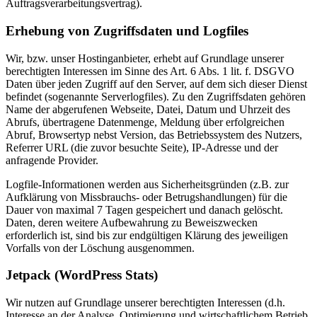
Auftragsverarbeitungsvertrag).
Erhebung von Zugriffsdaten und Logfiles
Wir, bzw. unser Hostinganbieter, erhebt auf Grundlage unserer
berechtigten Interessen im Sinne des Art. 6 Abs. 1 lit. f. DSGVO
Daten über jeden Zugriff auf den Server, auf dem sich dieser Dienst
befindet (sogenannte Serverlogfiles). Zu den Zugriffsdaten gehören
Name der abgerufenen Webseite, Datei, Datum und Uhrzeit des
Abrufs, übertragene Datenmenge, Meldung über erfolgreichen
Abruf, Browsertyp nebst Version, das Betriebssystem des Nutzers,
Referrer URL (die zuvor besuchte Seite), IP-Adresse und der
anfragende Provider.
Logfile-Informationen werden aus Sicherheitsgründen (z.B. zur
Aufklärung von Missbrauchs- oder Betrugshandlungen) für die
Dauer von maximal 7 Tagen gespeichert und danach gelöscht.
Daten, deren weitere Aufbewahrung zu Beweiszwecken
erforderlich ist, sind bis zur endgültigen Klärung des jeweiligen
Vorfalls von der Löschung ausgenommen.
Jetpack (WordPress Stats)
Wir nutzen auf Grundlage unserer berechtigten Interessen (d.h.
Interesse an der Analyse, Optimierung und wirtschaftlichem Betrieb