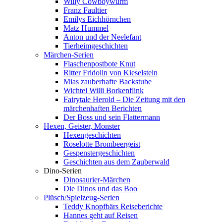
Willy Cowboywurm
Franz Faultier
Emilys Eichhörnchen
Matz Hummel
Anton und der Neelefant
Tierheimgeschichten
Märchen-Serien
Flaschenpostbote Knut
Ritter Fridolin von Kieselstein
Mias zauberhafte Backstube
Wichtel Willi Borkenflink
Fairytale Herold – Die Zeitung mit den
märchenhaften Berichten
Der Boss und sein Flattermann
Hexen, Geister, Monster
Hexengeschichten
Roselotte Brombeergeist
Gespenstergeschichten
Geschichten aus dem Zauberwald
Dino-Serien
Dinosaurier-Märchen
Die Dinos und das Boo
Plüsch/Spielzeug-Serien
Teddy Knopfbärs Reiseberichte
Hannes geht auf Reisen