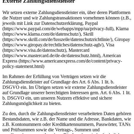
Externe Zahlungsdienstleister
Wir setzen externe Zahlungsdienstleister ein, über deren Plattformen
die Nutzer und wir Zahlungstransaktionen vornehmen können (z.B.,
jeweils mit Link zur Datenschutzerklärung, Paypal
(https://www.paypal.com/de/webapps/mpp/ua/privacy-full), Klarna
(https://www.klarna.com/de/datenschutz/), Skrill
(https://www.skrill.com/de/fusszeile/datenschutzrichtlinie/), Giropay
(https://www.giropay.de/rechtliches/datenschutz-agb/), Visa
(https://www.visa.de/datenschutz), Mastercard
(https://www.mastercard.de/de-de/datenschutz.html), American
Express (https://www.americanexpress.com/de/content/privacy-
policy-statement.html)
Im Rahmen der Erfüllung von Verträgen setzen wir die
Zahlungsdienstleister auf Grundlage des Art. 6 Abs. 1 lit. b.
DSGVO ein. Im Übrigen setzen wir externe Zahlungsdienstleister
auf Grundlage unserer berechtigten Interessen gem. Art. 6 Abs. 1 lit.
b. DSGVO ein, um unseren Nutzern effektive und sichere
Zahlungsmöglichkeit zu bieten.
Zu den, durch die Zahlungsdienstleister verarbeiteten Daten gehören
Bestandsdaten, wie z.B. der Name und die Adresse, Bankdaten, wie
z.B. Kontonummern oder Kreditkartennummern, Passwörter, TANs
und Prüfsummen sowie die Vertrags-, Summen und