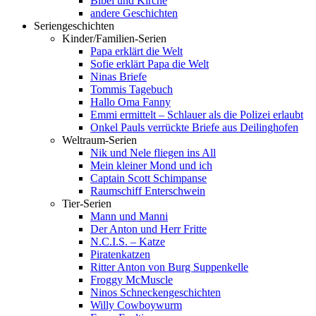
Bibel und Kirche
andere Geschichten
Seriengeschichten
Kinder/Familien-Serien
Papa erklärt die Welt
Sofie erklärt Papa die Welt
Ninas Briefe
Tommis Tagebuch
Hallo Oma Fanny
Emmi ermittelt – Schlauer als die Polizei erlaubt
Onkel Pauls verrückte Briefe aus Deilinghofen
Weltraum-Serien
Nik und Nele fliegen ins All
Mein kleiner Mond und ich
Captain Scott Schimpanse
Raumschiff Enterschwein
Tier-Serien
Mann und Manni
Der Anton und Herr Fritte
N.C.I.S. – Katze
Piratenkatzen
Ritter Anton von Burg Suppenkelle
Froggy McMuscle
Ninos Schneckengeschichten
Willy Cowboywurm