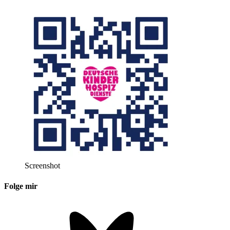
Screenshot
Folge mir
Bluesky