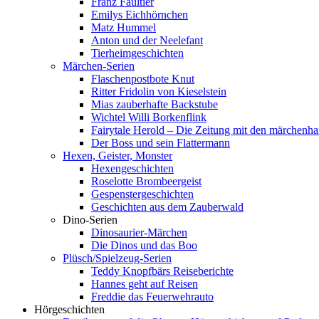
Franz Faultier
Emilys Eichhörnchen
Matz Hummel
Anton und der Neelefant
Tierheimgeschichten
Märchen-Serien
Flaschenpostbote Knut
Ritter Fridolin von Kieselstein
Mias zauberhafte Backstube
Wichtel Willi Borkenflink
Fairytale Herold – Die Zeitung mit den märchenha
Der Boss und sein Flattermann
Hexen, Geister, Monster
Hexengeschichten
Roselotte Brombeergeist
Gespenstergeschichten
Geschichten aus dem Zauberwald
Dino-Serien
Dinosaurier-Märchen
Die Dinos und das Boo
Plüsch/Spielzeug-Serien
Teddy Knopfbärs Reiseberichte
Hannes geht auf Reisen
Freddie das Feuerwehrauto
Hörgeschichten