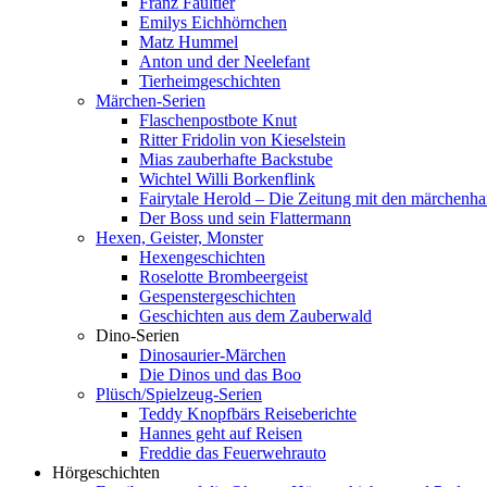
Franz Faultier
Emilys Eichhörnchen
Matz Hummel
Anton und der Neelefant
Tierheimgeschichten
Märchen-Serien
Flaschenpostbote Knut
Ritter Fridolin von Kieselstein
Mias zauberhafte Backstube
Wichtel Willi Borkenflink
Fairytale Herold – Die Zeitung mit den märchenha
Der Boss und sein Flattermann
Hexen, Geister, Monster
Hexengeschichten
Roselotte Brombeergeist
Gespenstergeschichten
Geschichten aus dem Zauberwald
Dino-Serien
Dinosaurier-Märchen
Die Dinos und das Boo
Plüsch/Spielzeug-Serien
Teddy Knopfbärs Reiseberichte
Hannes geht auf Reisen
Freddie das Feuerwehrauto
Hörgeschichten