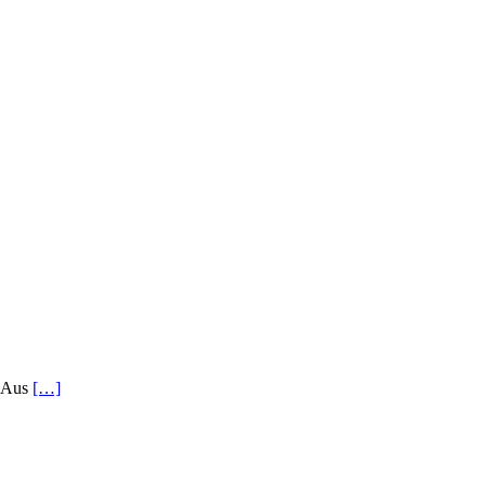
. Aus
[…]