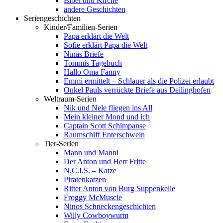
Bibel und Kirche
andere Geschichten
Seriengeschichten
Kinder/Familien-Serien
Papa erklärt die Welt
Sofie erklärt Papa die Welt
Ninas Briefe
Tommis Tagebuch
Hallo Oma Fanny
Emmi ermittelt – Schlauer als die Polizei erlaubt
Onkel Pauls verrückte Briefe aus Deilinghofen
Weltraum-Serien
Nik und Nele fliegen ins All
Mein kleiner Mond und ich
Captain Scott Schimpanse
Raumschiff Enterschwein
Tier-Serien
Mann und Manni
Der Anton und Herr Fritte
N.C.I.S. – Katze
Piratenkatzen
Ritter Anton von Burg Suppenkelle
Froggy McMuscle
Ninos Schneckengeschichten
Willy Cowboywurm