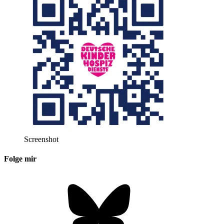
Screenshot
Folge mir
Bluesky