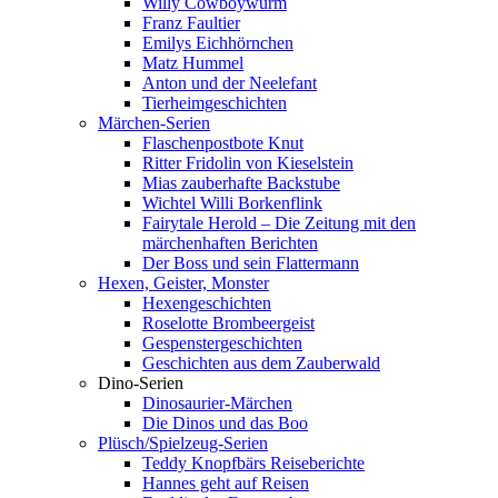
Willy Cowboywurm
Franz Faultier
Emilys Eichhörnchen
Matz Hummel
Anton und der Neelefant
Tierheimgeschichten
Märchen-Serien
Flaschenpostbote Knut
Ritter Fridolin von Kieselstein
Mias zauberhafte Backstube
Wichtel Willi Borkenflink
Fairytale Herold – Die Zeitung mit den
märchenhaften Berichten
Der Boss und sein Flattermann
Hexen, Geister, Monster
Hexengeschichten
Roselotte Brombeergeist
Gespenstergeschichten
Geschichten aus dem Zauberwald
Dino-Serien
Dinosaurier-Märchen
Die Dinos und das Boo
Plüsch/Spielzeug-Serien
Teddy Knopfbärs Reiseberichte
Hannes geht auf Reisen