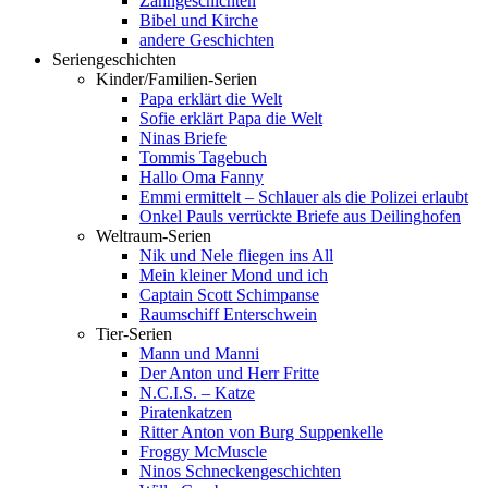
Zahngeschichten
Bibel und Kirche
andere Geschichten
Seriengeschichten
Kinder/Familien-Serien
Papa erklärt die Welt
Sofie erklärt Papa die Welt
Ninas Briefe
Tommis Tagebuch
Hallo Oma Fanny
Emmi ermittelt – Schlauer als die Polizei erlaubt
Onkel Pauls verrückte Briefe aus Deilinghofen
Weltraum-Serien
Nik und Nele fliegen ins All
Mein kleiner Mond und ich
Captain Scott Schimpanse
Raumschiff Enterschwein
Tier-Serien
Mann und Manni
Der Anton und Herr Fritte
N.C.I.S. – Katze
Piratenkatzen
Ritter Anton von Burg Suppenkelle
Froggy McMuscle
Ninos Schneckengeschichten