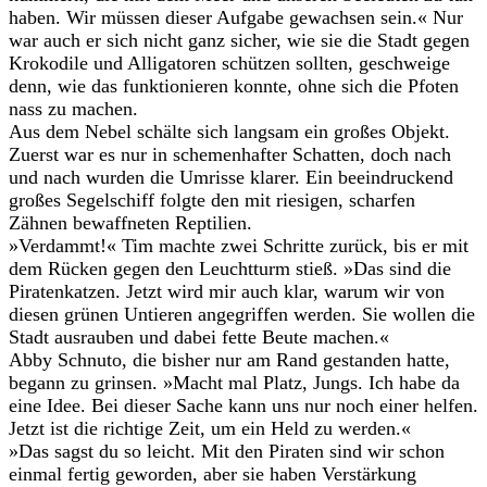
haben. Wir müssen dieser Aufgabe gewachsen sein.« Nur
war auch er sich nicht ganz sicher, wie sie die Stadt gegen
Krokodile und Alligatoren schützen sollten, geschweige
denn, wie das funktionieren konnte, ohne sich die Pfoten
nass zu machen.
Aus dem Nebel schälte sich langsam ein großes Objekt.
Zuerst war es nur in schemenhafter Schatten, doch nach
und nach wurden die Umrisse klarer. Ein beeindruckend
großes Segelschiff folgte den mit riesigen, scharfen
Zähnen bewaffneten Reptilien.
»Verdammt!« Tim machte zwei Schritte zurück, bis er mit
dem Rücken gegen den Leuchtturm stieß. »Das sind die
Piratenkatzen. Jetzt wird mir auch klar, warum wir von
diesen grünen Untieren angegriffen werden. Sie wollen die
Stadt ausrauben und dabei fette Beute machen.«
Abby Schnuto, die bisher nur am Rand gestanden hatte,
begann zu grinsen. »Macht mal Platz, Jungs. Ich habe da
eine Idee. Bei dieser Sache kann uns nur noch einer helfen.
Jetzt ist die richtige Zeit, um ein Held zu werden.«
»Das sagst du so leicht. Mit den Piraten sind wir schon
einmal fertig geworden, aber sie haben Verstärkung