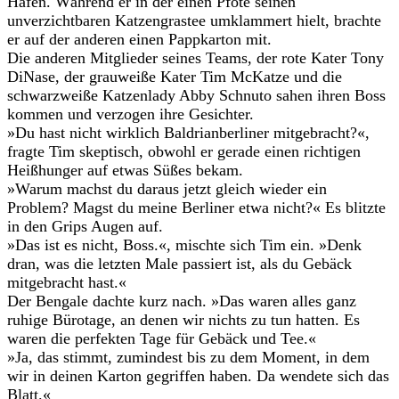
Hafen. Während er in der einen Pfote seinen
unverzichtbaren Katzengrastee umklammert hielt, brachte
er auf der anderen einen Pappkarton mit.
Die anderen Mitglieder seines Teams, der rote Kater Tony
DiNase, der grauweiße Kater Tim McKatze und die
schwarzweiße Katzenlady Abby Schnuto sahen ihren Boss
kommen und verzogen ihre Gesichter.
»Du hast nicht wirklich Baldrianberliner mitgebracht?«,
fragte Tim skeptisch, obwohl er gerade einen richtigen
Heißhunger auf etwas Süßes bekam.
»Warum machst du daraus jetzt gleich wieder ein
Problem? Magst du meine Berliner etwa nicht?« Es blitzte
in den Grips Augen auf.
»Das ist es nicht, Boss.«, mischte sich Tim ein. »Denk
dran, was die letzten Male passiert ist, als du Gebäck
mitgebracht hast.«
Der Bengale dachte kurz nach. »Das waren alles ganz
ruhige Bürotage, an denen wir nichts zu tun hatten. Es
waren die perfekten Tage für Gebäck und Tee.«
»Ja, das stimmt, zumindest bis zu dem Moment, in dem
wir in deinen Karton gegriffen haben. Da wendete sich das
Blatt.«