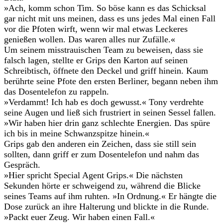
»Ach, komm schon Tim. So böse kann es das Schicksal
gar nicht mit uns meinen, dass es uns jedes Mal einen Fall
vor die Pfoten wirft, wenn wir mal etwas Leckeres
genießen wollen. Das waren alles nur Zufälle.«
Um seinem misstrauischen Team zu beweisen, dass sie
falsch lagen, stellte er Grips den Karton auf seinen
Schreibtisch, öffnete den Deckel und griff hinein. Kaum
berührte seine Pfote den ersten Berliner, begann neben ihm
das Dosentelefon zu rappeln.
»Verdammt! Ich hab es doch gewusst.« Tony verdrehte
seine Augen und ließ sich frustriert in seinen Sessel fallen.
»Wir haben hier drin ganz schlechte Energien. Das spüre
ich bis in meine Schwanzspitze hinein.«
Grips gab den anderen ein Zeichen, dass sie still sein
sollten, dann griff er zum Dosentelefon und nahm das
Gespräch.
»Hier spricht Special Agent Grips.« Die nächsten
Sekunden hörte er schweigend zu, während die Blicke
seines Teams auf ihm ruhten. »In Ordnung.« Er hängte die
Dose zurück an ihre Halterung und blickte in die Runde.
»Packt euer Zeug. Wir haben einen Fall.«