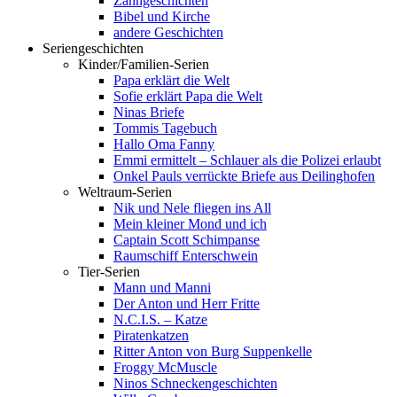
Zahngeschichten
Bibel und Kirche
andere Geschichten
Seriengeschichten
Kinder/Familien-Serien
Papa erklärt die Welt
Sofie erklärt Papa die Welt
Ninas Briefe
Tommis Tagebuch
Hallo Oma Fanny
Emmi ermittelt – Schlauer als die Polizei erlaubt
Onkel Pauls verrückte Briefe aus Deilinghofen
Weltraum-Serien
Nik und Nele fliegen ins All
Mein kleiner Mond und ich
Captain Scott Schimpanse
Raumschiff Enterschwein
Tier-Serien
Mann und Manni
Der Anton und Herr Fritte
N.C.I.S. – Katze
Piratenkatzen
Ritter Anton von Burg Suppenkelle
Froggy McMuscle
Ninos Schneckengeschichten