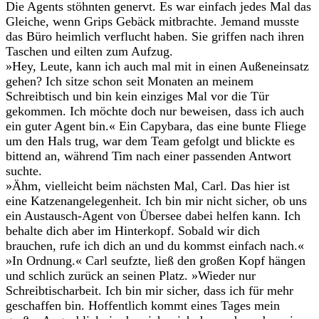
Die Agents stöhnten genervt. Es war einfach jedes Mal das
Gleiche, wenn Grips Gebäck mitbrachte. Jemand musste
das Büro heimlich verflucht haben. Sie griffen nach ihren
Taschen und eilten zum Aufzug.
»Hey, Leute, kann ich auch mal mit in einen Außeneinsatz
gehen? Ich sitze schon seit Monaten an meinem
Schreibtisch und bin kein einziges Mal vor die Tür
gekommen. Ich möchte doch nur beweisen, dass ich auch
ein guter Agent bin.« Ein Capybara, das eine bunte Fliege
um den Hals trug, war dem Team gefolgt und blickte es
bittend an, während Tim nach einer passenden Antwort
suchte.
»Ähm, vielleicht beim nächsten Mal, Carl. Das hier ist
eine Katzenangelegenheit. Ich bin mir nicht sicher, ob uns
ein Austausch-Agent von Übersee dabei helfen kann. Ich
behalte dich aber im Hinterkopf. Sobald wir dich
brauchen, rufe ich dich an und du kommst einfach nach.«
»In Ordnung.« Carl seufzte, ließ den großen Kopf hängen
und schlich zurück an seinen Platz. »Wieder nur
Schreibtischarbeit. Ich bin mir sicher, dass ich für mehr
geschaffen bin. Hoffentlich kommt eines Tages mein