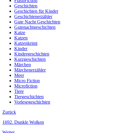
FlashFiction
Geschichten
Geschichten für Kinder
Geschichtenerzähler
Gute Nacht Geschichten
Gutenachtgeschichten
Katze
Katzen
Katzenkrimi
Kinder
Kindergeschichten
Kurzgeschichten
Märchen
Märchenerzähler
Meer
Micro Fiction
Microfiction
Tiere
Tiergeschichten
Vorlesegeschichten
Zurück
1692. Dunkle Wolken
Weiter