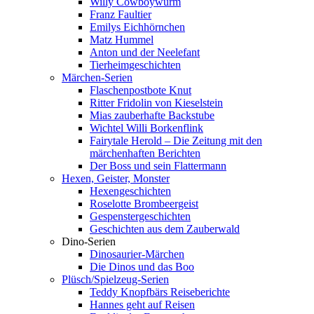
Willy Cowboywurm
Franz Faultier
Emilys Eichhörnchen
Matz Hummel
Anton und der Neelefant
Tierheimgeschichten
Märchen-Serien
Flaschenpostbote Knut
Ritter Fridolin von Kieselstein
Mias zauberhafte Backstube
Wichtel Willi Borkenflink
Fairytale Herold – Die Zeitung mit den
märchenhaften Berichten
Der Boss und sein Flattermann
Hexen, Geister, Monster
Hexengeschichten
Roselotte Brombeergeist
Gespenstergeschichten
Geschichten aus dem Zauberwald
Dino-Serien
Dinosaurier-Märchen
Die Dinos und das Boo
Plüsch/Spielzeug-Serien
Teddy Knopfbärs Reiseberichte
Hannes geht auf Reisen