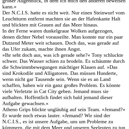
großer Augenblick, in dem ich mich den anderen beweisen
kann.«
Der N.C.I.S. hatte es nicht weit. Nur einen Steinwurf vom
Leuchtturm entfernt machten sie an der Hafenkante Halt
und blickten mit Grauen auf das Meer hinaus.
In der Ferne waren dunkelgraue Wolken aufgezogen,
denen dichter Nebel vorauseilte. Man konnte nur ein paar
Dutzend Meter weit schauen. Doch das, was gerade auf
das Ufer zukam, machte ihnen Angst.
»Ihr seht doch aus, was ich gerade sehe?« Tony schluckte
schwer. Das Wasser schien zu brodeln. Es schäumte durch
die Schwimmbewegungen mächtiger Klauen auf. »Das
sind Krokodile und Alligatoren. Das müssen Hunderte,
wenn nicht gar Tausende sein. Wenn sie es an Land
schaffen, haben wir ein ganz großes Problem. Es könnte
viele Verletzte in Cat City geben. Jemand muss sie
aufhalten. Hoffentlich findet sich bald jemand dieser
Aufgabe gewachsen.«
Atheno Grips blickte ungläubig auf sein Team. »Jemand?«
Er wurde noch etwas lauter. »Jemand? Wir sind der
N.C.I.S., es ist unsere Aufgabe, uns um Probleme zu
kümmern, die mit dem Meer und unseren Seeleuten zu tun