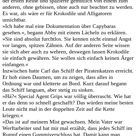
der ersten Reihe und spazierte gemütlich von einem zum
anderen, ohne gebissen, ohne auch nur beachtet zu werden.
Es war, als wäre er für Krokodile und Alligatoren
unsichtbar.
»Ich habe mal eine Dokumentation über Capybaras
gesehen.«, begann Abby mit einem Lächeln zu erklären.
»Sie sind absolut furchtlos. Sie kennen nicht einmal Angst
vor langen, spitzen Zähnen. Auf der anderen Seite wissen
sie sich aber auch zu wehren, deswegen lassen Krokodile
sie einfach gewähren. Sie wollen sich einfach keinen Ärger
einfangen.«
Inzwischen hatte Carl das Schiff der Piratenkatzen erreicht.
Er hob einen Daumen, um zu zeigen, dass alles in
Ordnung war und kletterte an Bord. Kurz darauf begann
das Schiff langsam, aber stetig zu sinken.
»Hä?« Special Agent Grips war völlig überrascht. Wie hat
er das denn so schnell geschafft? Das würden meine besten
Leute nicht mal in der doppelten Zeit auf die Kette
kriegen.«
»Das ist auf meinem Mist gewachsen. Mein Vater war
Werftarbeiter und hat mir mal erzählt, dass jedes Schiff im
Rumpf einen Gummiverschluss hat. Damit kann man