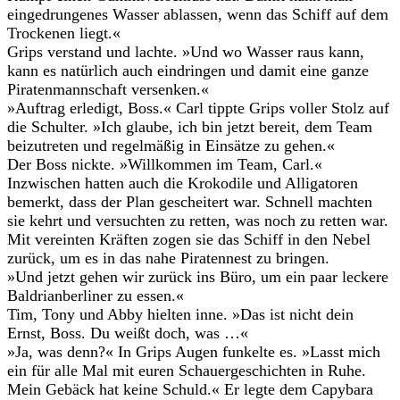
eingedrungenes Wasser ablassen, wenn das Schiff auf dem
Trockenen liegt.«
Grips verstand und lachte. »Und wo Wasser raus kann,
kann es natürlich auch eindringen und damit eine ganze
Piratenmannschaft versenken.«
»Auftrag erledigt, Boss.« Carl tippte Grips voller Stolz auf
die Schulter. »Ich glaube, ich bin jetzt bereit, dem Team
beizutreten und regelmäßig in Einsätze zu gehen.«
Der Boss nickte. »Willkommen im Team, Carl.«
Inzwischen hatten auch die Krokodile und Alligatoren
bemerkt, dass der Plan gescheitert war. Schnell machten
sie kehrt und versuchten zu retten, was noch zu retten war.
Mit vereinten Kräften zogen sie das Schiff in den Nebel
zurück, um es in das nahe Piratennest zu bringen.
»Und jetzt gehen wir zurück ins Büro, um ein paar leckere
Baldrianberliner zu essen.«
Tim, Tony und Abby hielten inne. »Das ist nicht dein
Ernst, Boss. Du weißt doch, was …«
»Ja, was denn?« In Grips Augen funkelte es. »Lasst mich
ein für alle Mal mit euren Schauergeschichten in Ruhe.
Mein Gebäck hat keine Schuld.« Er legte dem Capybara