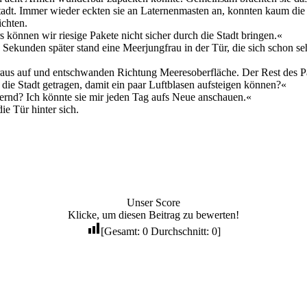
r Stadt. Immer wieder eckten sie an Laternenmasten an, konnten kaum d
ichten.
können wir riesige Pakete nicht sicher durch die Stadt bringen.«
 Sekunden später stand eine Meerjungfrau in der Tür, die sich schon seh
raus auf und entschwanden Richtung Meeresoberfläche. Der Rest des Pa
ie Stadt getragen, damit ein paar Luftblasen aufsteigen können?«
ubernd? Ich könnte sie mir jeden Tag aufs Neue anschauen.«
e Tür hinter sich.
Unser Score
Klicke, um diesen Beitrag zu bewerten!
[Gesamt:
0
Durchschnitt:
0
]