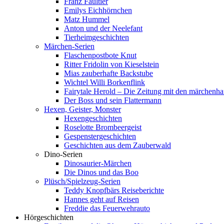
Franz Faultier
Emilys Eichhörnchen
Matz Hummel
Anton und der Neelefant
Tierheimgeschichten
Märchen-Serien
Flaschenpostbote Knut
Ritter Fridolin von Kieselstein
Mias zauberhafte Backstube
Wichtel Willi Borkenflink
Fairytale Herold – Die Zeitung mit den märchenha
Der Boss und sein Flattermann
Hexen, Geister, Monster
Hexengeschichten
Roselotte Brombeergeist
Gespenstergeschichten
Geschichten aus dem Zauberwald
Dino-Serien
Dinosaurier-Märchen
Die Dinos und das Boo
Plüsch/Spielzeug-Serien
Teddy Knopfbärs Reiseberichte
Hannes geht auf Reisen
Freddie das Feuerwehrauto
Hörgeschichten