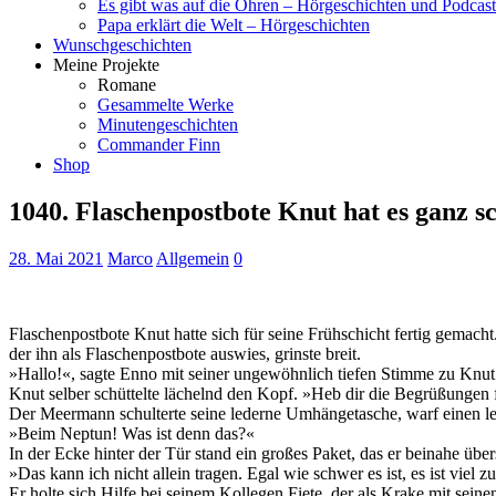
Es gibt was auf die Ohren – Hörgeschichten und Podcast
Papa erklärt die Welt – Hörgeschichten
Wunschgeschichten
Meine Projekte
Romane
Gesammelte Werke
Minutengeschichten
Commander Finn
Shop
1040. Flaschenpostbote Knut hat es ganz sc
28. Mai 2021
Marco
Allgemein
0
Flaschenpostbote Knut hatte sich für seine Frühschicht fertig gemach
der ihn als Flaschenpostbote auswies, grinste breit.
»Hallo!«, sagte Enno mit seiner ungewöhnlich tiefen Stimme zu Knut
Knut selber schüttelte lächelnd den Kopf. »Heb dir die Begrüßungen f
Der Meermann schulterte seine lederne Umhängetasche, warf einen let
»Beim Neptun! Was ist denn das?«
In der Ecke hinter der Tür stand ein großes Paket, das er beinahe über
»Das kann ich nicht allein tragen. Egal wie schwer es ist, es ist viel z
Er holte sich Hilfe bei seinem Kollegen Fiete, der als Krake mit se