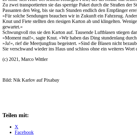
Zu zwei transportierten sie das sperrige Paket durch die Straßen de
Passanten den Weg, bis sie nach Stunden endlich den Empfänger erre
»Für solche Sendungen brauchen wir in Zukunft ein Fahrzeug. Anders 
Knut und Fiete stellten den riesigen Karton ab und klingelten. Wenige
gewartet.«
Schwungvoll riss sie den Karton auf. Tausende Luftblasen stiegen da
»Moment mal!«, sagte Knut. »Wir haben das Ding stundenlang durch d
»Ja!«, rief die Meerjungfrau begeistert. »Sind die Blasen nicht beza
Sie verschwand wieder ins Haus und schloss ohne ein weiteres Wort di
(c) 2021, Marco Wittler
Bild: Nik Karlov auf Pixabay
Teilen mit:
X
Facebook