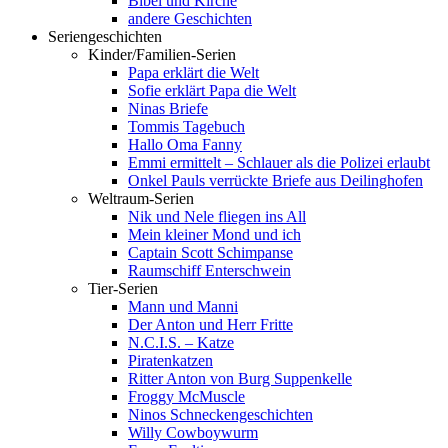
Bibel und Kirche
andere Geschichten
Seriengeschichten
Kinder/Familien-Serien
Papa erklärt die Welt
Sofie erklärt Papa die Welt
Ninas Briefe
Tommis Tagebuch
Hallo Oma Fanny
Emmi ermittelt – Schlauer als die Polizei erlaubt
Onkel Pauls verrückte Briefe aus Deilinghofen
Weltraum-Serien
Nik und Nele fliegen ins All
Mein kleiner Mond und ich
Captain Scott Schimpanse
Raumschiff Enterschwein
Tier-Serien
Mann und Manni
Der Anton und Herr Fritte
N.C.I.S. – Katze
Piratenkatzen
Ritter Anton von Burg Suppenkelle
Froggy McMuscle
Ninos Schneckengeschichten
Willy Cowboywurm