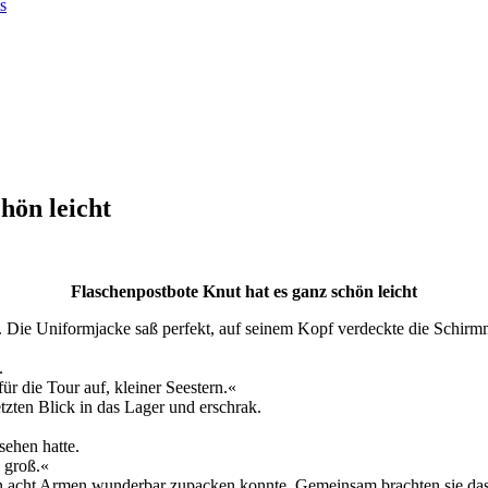
s
hön leicht
Flaschenpostbote Knut hat es ganz schön leicht
t. Die Uniformjacke saß perfekt, auf seinem Kopf verdeckte die Schirmm
.
ür die Tour auf, kleiner Seestern.«
zten Blick in das Lager und erschrak.
sehen hatte.
u groß.«
inen acht Armen wunderbar zupacken konnte. Gemeinsam brachten sie das