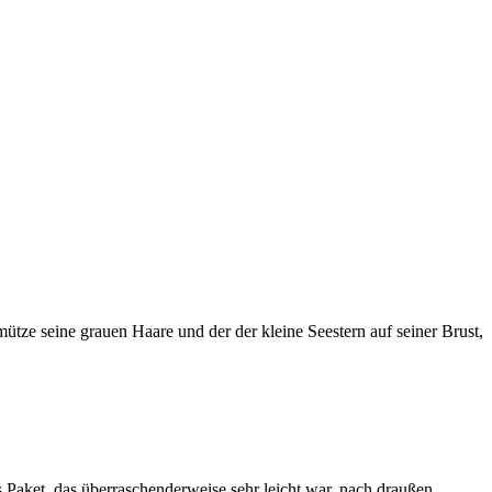
ütze seine grauen Haare und der der kleine Seestern auf seiner Brust,
 Paket, das überraschenderweise sehr leicht war, nach draußen.