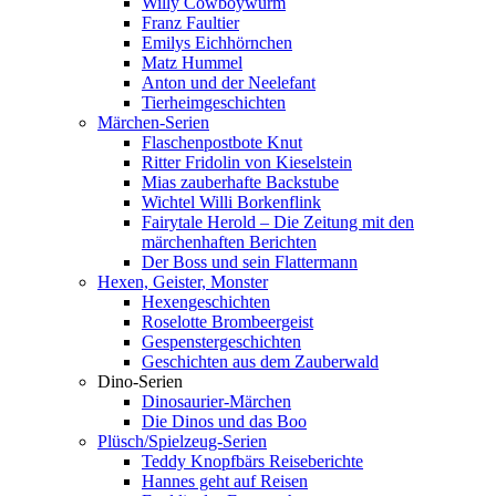
Willy Cowboywurm
Franz Faultier
Emilys Eichhörnchen
Matz Hummel
Anton und der Neelefant
Tierheimgeschichten
Märchen-Serien
Flaschenpostbote Knut
Ritter Fridolin von Kieselstein
Mias zauberhafte Backstube
Wichtel Willi Borkenflink
Fairytale Herold – Die Zeitung mit den
märchenhaften Berichten
Der Boss und sein Flattermann
Hexen, Geister, Monster
Hexengeschichten
Roselotte Brombeergeist
Gespenstergeschichten
Geschichten aus dem Zauberwald
Dino-Serien
Dinosaurier-Märchen
Die Dinos und das Boo
Plüsch/Spielzeug-Serien
Teddy Knopfbärs Reiseberichte
Hannes geht auf Reisen