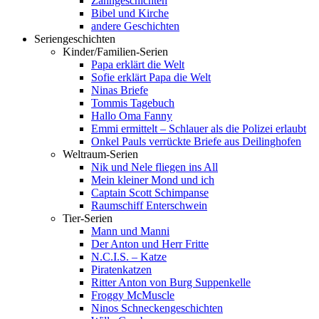
Zahngeschichten
Bibel und Kirche
andere Geschichten
Seriengeschichten
Kinder/Familien-Serien
Papa erklärt die Welt
Sofie erklärt Papa die Welt
Ninas Briefe
Tommis Tagebuch
Hallo Oma Fanny
Emmi ermittelt – Schlauer als die Polizei erlaubt
Onkel Pauls verrückte Briefe aus Deilinghofen
Weltraum-Serien
Nik und Nele fliegen ins All
Mein kleiner Mond und ich
Captain Scott Schimpanse
Raumschiff Enterschwein
Tier-Serien
Mann und Manni
Der Anton und Herr Fritte
N.C.I.S. – Katze
Piratenkatzen
Ritter Anton von Burg Suppenkelle
Froggy McMuscle
Ninos Schneckengeschichten