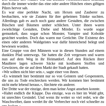
durch die immer wieder das eine oder andere Hütchen eines giftigen
Pilzes hervor sah.
Es war eine perfekte Nacht, um Hexen und Zauberer zu
beobachten, wie sie Zutaten für ihre geheimen Tränke suchten.
Allerdings gab es auch noch ganz andere Gestalten, die zwischen
Büschen und Bäumen umher schlichen. Unter ihnen waren
zwielichtige Gestalten, Diebe und Mörder. Es wurde sogar
gemunkelt, dass sogar schon Monster, Vampire und Kobolde
gesichtet wurden. Doch das waren nur Gerüchte. Die Existenz des
einen oder anderen Waldgeistes war dafür hinreichend belegt und
bewiesen worden.
Eine Gruppe von drei Männern war in diesen Stunden auf einem
dunklen Pfad unterwegs. Sie hatten die Zeit vergessen und waren
nun auf dem Weg in ihr Heimatdorf. Auf den Rücken ihrer
Maultiere lagen schwere Säcke mit kostbaren Stoffen und
Gewürzen, die sie auf dem Markt der Stadt gekauft hatten.
»Wir sollten nicht hier sein.«, sagte einer von ihnen.
»Es wimmelt hier bestimmt nur so von Geistern und Gespenstern,
die uns zu Tode erschrecken werden. Wir kommen hier bestimmt
nicht mehr lebend heraus.«, fürchtete ein anderer.
Der Dritte war der einzige, dem man keine Angst ansehen konnte.
»Haltet endlich die Klappe. Das einzige, was es hier im Wald gibt,
ist unrechtes Gesindel. Und wenn ihr weiter so viel redet, wie die
Waschweiber, dann werdet ihr die Verbrecher noch viel schneller zu
uns locken.«