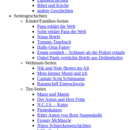
Zahngeschichten
Bibel und Kirche
andere Geschichten
Seriengeschichten
Kinder/Familien-Serien
Papa erklärt die Welt
Sofie erklärt Papa die Welt
Ninas Briefe
Tommis Tagebuch
Hallo Oma Fanny
Emmi ermittelt – Schlauer als die Polizei erlaubt
Onkel Pauls verrückte Briefe aus Deilinghofen
Weltraum-Serien
Nik und Nele fliegen ins All
Mein kleiner Mond und ich
Captain Scott Schimpanse
Raumschiff Enterschwein
Tier-Serien
Mann und Manni
Der Anton und Herr Fritte
N.C.I.S. – Katze
Piratenkatzen
Ritter Anton von Burg Suppenkelle
Froggy McMuscle
Ninos Schneckengeschichten