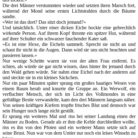
Die drei Männer verstummten wieder und setzten ihren Marsch fort,
während der Mond seine ersten Lichtstrahlen durch die Bäume
sandte.
»Wer ist das dort? Das sitzt doch jemand?«
Und tatsächlich. Unter einer dicken Eiche hockte eine gebrechlich
wirkende Person. Auf ihrem Kopf thronte ein spitzer Hut, während
auf ihrer Schulter ein schwarzer fauchender Kater saß.
»Es ist eine Hexe, die Eicheln sammelt. Sprecht sie nicht an und
schaut ihr nicht in die Augen. Dann wird sie uns nicht beachten und
passieren lassen.«
Nur wenige Schritte waren sie von der alten Frau entfernt. Es
schien, als würde sie gar nicht wissen, dass hinter ihr jemand durch
den Wald gehen würde. Sie nahm eine Eichel nach der anderen auf
und steckte sie in ein kleines Säckchen.
Nur ein paar Minuten später sprang ein großes haariges Wesen von
einem Baum herab und knurrte die Gruppe an. Ein Werwolf, ein
verfluchter Mensch, der sich im Licht des Vollmondes in eine
gefräßige Bestie verwandelte, kam den drei Männern langsam näher.
Von seinen kräftigen Kiefern tropfte frisches Blut und dennoch war
sein Hunger noch lange nicht gestillt.
Er sprang ein weiteres Mal und riss bei seiner Landung einen der
Männer zu Boden. Gerade als er ihm die Kehle durchbeißen wollte,
riss es ihn von den Pfoten und ein weiterer Mann setzte sich auf
seine Brust. Nun war von dem Untier nur noch ein leises Winseln zu