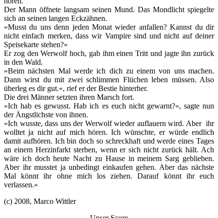
hören.
Der Mann öffnete langsam seinen Mund. Das Mondlicht spiegelte
sich an seinen langen Eckzähnen.
»Musst du uns denn jeden Monat wieder anfallen? Kannst du dir
nicht einfach merken, dass wir Vampire sind und nicht auf deiner
Speisekarte stehen?«
Er zog den Werwolf hoch, gab ihm einen Tritt und jagte ihn zurück
in den Wald.
»Beim nächsten Mal werde ich dich zu einem von uns machen.
Dann wirst du mit zwei schlimmen Flüchen leben müssen. Also
überleg es dir gut.«, rief er der Bestie hinterher.
Die drei Männer setzten ihren Marsch fort.
»Ich hab es gewusst. Hab ich es euch nicht gewarnt?«, sagte nun
der Ängstlichste von ihnen.
»Ich wusste, dass uns der Werwolf wieder auflauern wird. Aber ihr
wolltet ja nicht auf mich hören. Ich wünschte, er würde endlich
damit aufhören. Ich bin doch so schreckhaft und werde eines Tages
an einem Herzinfarkt sterben, wenn er sich nicht zurück hält. Ach
wäre ich doch heute Nacht zu Hause in meinem Sarg geblieben.
Aber ihr musstet ja unbedingt einkaufen gehen. Aber das nächste
Mal könnt ihr ohne mich los ziehen. Darauf könnt ihr euch
verlassen.«
(c) 2008, Marco Wittler
Unser Score