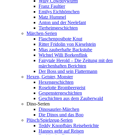
Willy Cowboywurm
Franz Faultier
Emilys Eichhörnchen
Matz Hummel
Anton und der Neelefant
Tierheimgeschichten
Märchen-Serien
Flaschenpostbote Knut
Ritter Fridolin von Kieselstein
Mias zauberhafte Backstube
Wichtel Willi Borkenflink
Fairytale Herold – Die Zeitung mit den
märchenhaften Berichten
Der Boss und sein Flattermann
Hexen, Geister, Monster
Hexengeschichten
Roselotte Brombeergeist
Gespenstergeschichten
Geschichten aus dem Zauberwald
Dino-Serien
Dinosaurier-Märchen
Die Dinos und das Boo
Plüsch/Spielzeug-Serien
Teddy Knopfbärs Reiseberichte
Hannes geht auf Reisen