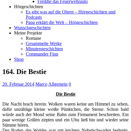
Freddie das Feuerwehrauto
Hörgeschichten
Es gibt was auf die Ohren – Hörgeschichten und
Podcasts
Papa erklärt die Welt – Hörgeschichten
Wunschgeschichten
Meine Projekte
Romane
Gesammelte Werke
Minutengeschichten
Commander Finn
Shop
164. Die Bestie
20. Februar 2014
Marco
Allgemein
0
Die Bestie
Die Nacht brach herein. Wolken waren keine am Himmel zu sehen,
dafür unzählige kleine weiße Pünktchen, die Sterne. Schon bald
würde auch der Mond seine Bahn zum Firmament beschreiten. Ein
paar wenige Grillen zirpten und ein Uhu ließ hin und wieder seine
Stimme hören.
Der Boden des Waldes war mit leichten Nebelschwaden bedenkt,