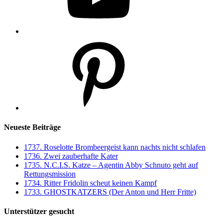
Pinterest
Neueste Beiträge
1737. Roselotte Brombeergeist kann nachts nicht schlafen
1736. Zwei zauberhafte Kater
1735. N.C.I.S. Katze – Agentin Abby Schnuto geht auf
Rettungsmission
1734. Ritter Fridolin scheut keinen Kampf
1733. GHOSTKATZERS (Der Anton und Herr Fritte)
Unterstützer gesucht