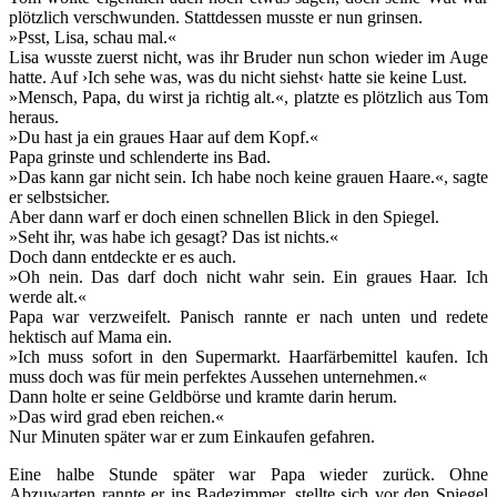
plötzlich verschwunden. Stattdessen musste er nun grinsen.
»Psst, Lisa, schau mal.«
Lisa wusste zuerst nicht, was ihr Bruder nun schon wieder im Auge
hatte. Auf ›Ich sehe was, was du nicht siehst‹ hatte sie keine Lust.
»Mensch, Papa, du wirst ja richtig alt.«, platzte es plötzlich aus Tom
heraus.
»Du hast ja ein graues Haar auf dem Kopf.«
Papa grinste und schlenderte ins Bad.
»Das kann gar nicht sein. Ich habe noch keine grauen Haare.«, sagte
er selbstsicher.
Aber dann warf er doch einen schnellen Blick in den Spiegel.
»Seht ihr, was habe ich gesagt? Das ist nichts.«
Doch dann entdeckte er es auch.
»Oh nein. Das darf doch nicht wahr sein. Ein graues Haar. Ich
werde alt.«
Papa war verzweifelt. Panisch rannte er nach unten und redete
hektisch auf Mama ein.
»Ich muss sofort in den Supermarkt. Haarfärbemittel kaufen. Ich
muss doch was für mein perfektes Aussehen unternehmen.«
Dann holte er seine Geldbörse und kramte darin herum.
»Das wird grad eben reichen.«
Nur Minuten später war er zum Einkaufen gefahren.
Eine halbe Stunde später war Papa wieder zurück. Ohne
Abzuwarten rannte er ins Badezimmer, stellte sich vor den Spiegel