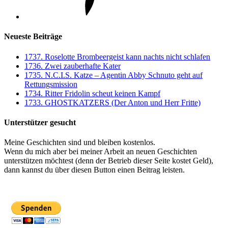
Neueste Beiträge
1737. Roselotte Brombeergeist kann nachts nicht schlafen
1736. Zwei zauberhafte Kater
1735. N.C.I.S. Katze – Agentin Abby Schnuto geht auf
Rettungsmission
1734. Ritter Fridolin scheut keinen Kampf
1733. GHOSTKATZERS (Der Anton und Herr Fritte)
Unterstützer gesucht
Meine Geschichten sind und bleiben kostenlos.
Wenn du mich aber bei meiner Arbeit an neuen Geschichten
unterstützen möchtest (denn der Betrieb dieser Seite kostet Geld),
dann kannst du über diesen Button einen Beitrag leisten.