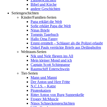
Zahngeschichten
Bibel und Kirche
andere Geschichten
Seriengeschichten
Kinder/Familien-Serien
Papa erklärt die Welt
Sofie erklärt Papa die Welt
Ninas Briefe
Tommis Tagebuch
Hallo Oma Fanny
Emmi ermittelt – Schlauer als die Polizei erlaubt
Onkel Pauls verrückte Briefe aus Deilinghofen
Weltraum-Serien
Nik und Nele fliegen ins All
Mein kleiner Mond und ich
Captain Scott Schimpanse
Raumschiff Enterschwein
Tier-Serien
Mann und Manni
Der Anton und Herr Fritte
N.C.I.S. – Katze
Piratenkatzen
Ritter Anton von Burg Suppenkelle
Froggy McMuscle
Ninos Schneckengeschichten