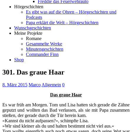
Freddie das Feuerwehrauto
Hörgeschichten
Es gibt was auf die Ohren – Hörgeschichten und
Podcasts
Papa erklärt die Welt – Hörgeschichten
Wunschgeschichten
Meine Projekte
Romane
Gesammelte Werke
Minutengeschichten
Commander Finn
Shop
301. Das graue Haar
8. März 2015
Marco
Allgemein
0
Das graue Haar
Es war früh am Morgen. Tom und Lisa hatten sich gerade die Zähne
geputzt und wollten das Bad verlassen, als sie mit Papa zusammen
stießen, der gerade durch die Tür herein kam.
»Kannst du nicht aufpassen?«, schimpfte Lisa.
»Wir sind kleiner als du und halten bestimmt nicht viel aus.«
Tom wollte eigentlich auch noch etwas sagen, doch seine Wut war