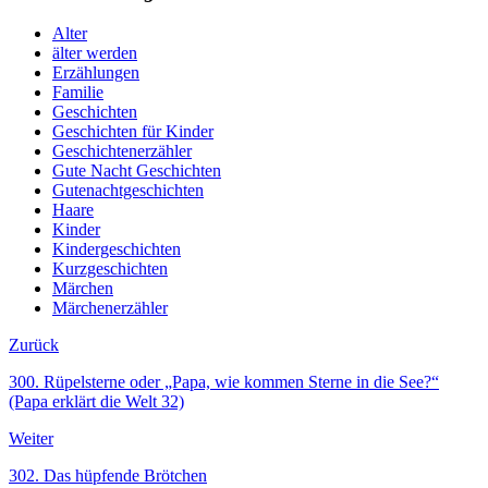
Alter
älter werden
Erzählungen
Familie
Geschichten
Geschichten für Kinder
Geschichtenerzähler
Gute Nacht Geschichten
Gutenachtgeschichten
Haare
Kinder
Kindergeschichten
Kurzgeschichten
Märchen
Märchenerzähler
Zurück
300. Rüpelsterne oder „Papa, wie kommen Sterne in die See?“
(Papa erklärt die Welt 32)
Weiter
302. Das hüpfende Brötchen