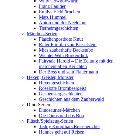
Willy Cowboywurm
Franz Faultier
Emilys Eichhörnchen
Matz Hummel
Anton und der Neelefant
Tierheimgeschichten
Märchen-Serien
Flaschenpostbote Knut
Ritter Fridolin von Kieselstein
Mias zauberhafte Backstube
Wichtel Willi Borkenflink
Fairytale Herold – Die Zeitung mit den
märchenhaften Berichten
Der Boss und sein Flattermann
Hexen, Geister, Monster
Hexengeschichten
Roselotte Brombeergeist
Gespenstergeschichten
Geschichten aus dem Zauberwald
Dino-Serien
Dinosaurier-Märchen
Die Dinos und das Boo
Plüsch/Spielzeug-Serien
Teddy Knopfbärs Reiseberichte
Hannes geht auf Reisen