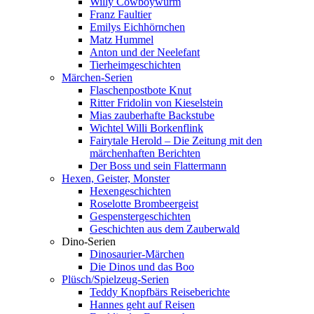
Willy Cowboywurm
Franz Faultier
Emilys Eichhörnchen
Matz Hummel
Anton und der Neelefant
Tierheimgeschichten
Märchen-Serien
Flaschenpostbote Knut
Ritter Fridolin von Kieselstein
Mias zauberhafte Backstube
Wichtel Willi Borkenflink
Fairytale Herold – Die Zeitung mit den
märchenhaften Berichten
Der Boss und sein Flattermann
Hexen, Geister, Monster
Hexengeschichten
Roselotte Brombeergeist
Gespenstergeschichten
Geschichten aus dem Zauberwald
Dino-Serien
Dinosaurier-Märchen
Die Dinos und das Boo
Plüsch/Spielzeug-Serien
Teddy Knopfbärs Reiseberichte
Hannes geht auf Reisen