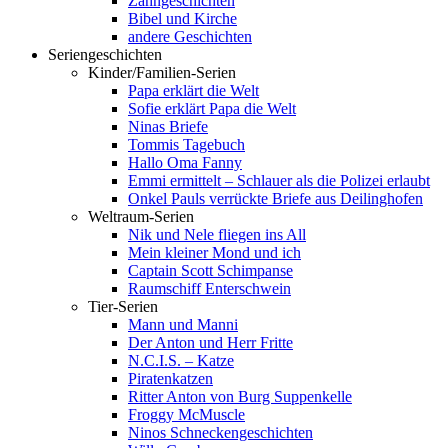
Zahngeschichten
Bibel und Kirche
andere Geschichten
Seriengeschichten
Kinder/Familien-Serien
Papa erklärt die Welt
Sofie erklärt Papa die Welt
Ninas Briefe
Tommis Tagebuch
Hallo Oma Fanny
Emmi ermittelt – Schlauer als die Polizei erlaubt
Onkel Pauls verrückte Briefe aus Deilinghofen
Weltraum-Serien
Nik und Nele fliegen ins All
Mein kleiner Mond und ich
Captain Scott Schimpanse
Raumschiff Enterschwein
Tier-Serien
Mann und Manni
Der Anton und Herr Fritte
N.C.I.S. – Katze
Piratenkatzen
Ritter Anton von Burg Suppenkelle
Froggy McMuscle
Ninos Schneckengeschichten