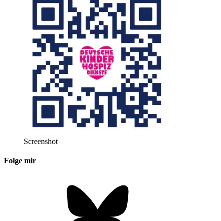
Screenshot
Folge mir
Bluesky