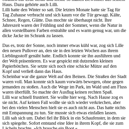
Haus. Dazu gehörte auch Lilli.
Lilli hatte den Winter so satt. Die letzten Monate hatte sie Tag für
Tag Zuhause verbracht und sich kaum vor die Tür gewagt. Kälte,
Schnee, Regen, Glätte. Das mochte sie überhaupt nicht. Ihre
Jahreszeit waren der Frühling und der Sommer, wenn die Natur in
allen vorstellbaren Farben erstrahlte und es warm genug war, um die
dicke Jacke im Schrank zu lassen.
Das es, trotz der Sonne, noch immer etwas kühl war, zog sich Lille
den neuen Pullover an, den sie in den letzten Wochen aus ihrem
Lieblingsstoff genäht hatte. Endlich konnte sie ihn ausführen und
der Welt präsentieren. Es war gespickt mit dutzenden kleinen
Papierbötchen. Sie setzte sich noch eine schicke Mütze auf den
Kopf und verließ dann das Haus.
Scheinbar war die ganze Welt auf den Beinen. Die Straßen der Stadt
waren voll. Man konnte sich kaum vorwärts bewegen, ohne gegen
jemanden zu stoßen. Auch die Wege im Park, im Wald und am Fluss
waren überfüllt. So machte der Ausflug keinen rechten Spaß.
Lilli war schnell frustriert. Sie wollte hier weg. Nach Hause zog es
sie nicht. Auf keinen Fall wollte sie sich wieder verkriechen, aber
bei den vielen Menschen hielt sie es auch nicht aus. Das hatte nichts
mit Entspannung zu tun. Sie musste sich etwas einfallen lassen.
Lilli sah sich um. Dabei fiel ihr Blick in ein Schaufenster, in dem sie
sich spiegelte. Sofort entstand eine Idee in ihrem Kopf, die sie zum
Lächeln brachte. »Ich brauche ein Boot.«