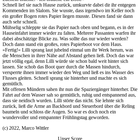
Schnell lief sie nach Hause zurück, umkurvte dabei dir ihr entgegen
Kommenden im Slalom. Sie wusste, dass irgendwo im Keller noch
ein großer Bogen rotes Papier liegen musste. Diesen fand sie dann
auch sehr schnell.
Mühselig schleppte sie das Papier nach oben und begann, es in der
Hauseinfahrt immer wieder zu falten. Mehrere Passanten warfen ihr
dabei abschätzige Blicke zu. Was sollte das nur wieder werden?
Doch dann stand ein großes, rotes Papierboot vor dem Haus.
»Fertig!« Lilli sprang laut jubelnd einmal um ihr Werk herum, was
die Menschen in ihrer Nähe auf Abstand gehen ließ. Doch das war
jetzt völlig egal, denn Lilli würde sie schon bald weit hinter sich
lassen. Sie schob das Boot quer durch die Massen hindurch,
versperrte ihnen immer wieder den Weg und ließ es ins Wasser des
Flusses gleiten. Schnell sprang sie hinterher und machte es sich
gemütlich.
Mit offenen Mündern sahen ihr nun die Spaziergänger hinterher. Die
Fahrt auf dem Wasser sah so gemütlich, ruhig und entspannend aus,
dass sie neidisch wurden. Lilli störte das nicht. Sie lehnte sich
zurück, ließ die Arme an Backbord und Steuerbord über die Reling
baumeln und schloss die Augen. So war es doch noch ein
wundervoller und entspannter Frühlingstag geworden.
(c) 2022, Marco Wittler
Unser Score