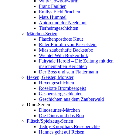
Willy Cowboywurm
Franz Faultier
Emilys Eichhörnchen
Matz Hummel
Anton und der Neelefant
Tierheimgeschichten
Märchen-Serien
Flaschenpostbote Knut
Ritter Fridolin von Kieselstein
Mias zauberhafte Backstube
Wichtel Willi Borkenflink
Fairytale Herold – Die Zeitung mit den
märchenhaften Berichten
Der Boss und sein Flattermann
Hexen, Geister, Monster
Hexengeschichten
Roselotte Brombeergeist
Gespenstergeschichten
Geschichten aus dem Zauberwald
Dino-Serien
Dinosaurier-Märchen
Die Dinos und das Boo
Plüsch/Spielzeug-Serien
Teddy Knopfbärs Reiseberichte
Hannes geht auf Reisen