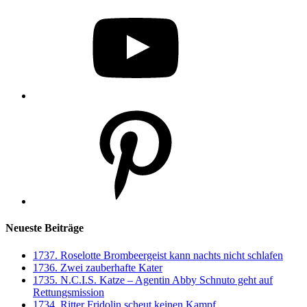
YouTube
Pinterest
Neueste Beiträge
1737. Roselotte Brombeergeist kann nachts nicht schlafen
1736. Zwei zauberhafte Kater
1735. N.C.I.S. Katze – Agentin Abby Schnuto geht auf
Rettungsmission
1734. Ritter Fridolin scheut keinen Kampf