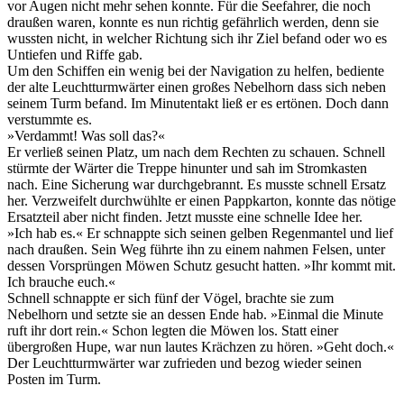
vor Augen nicht mehr sehen konnte. Für die Seefahrer, die noch
draußen waren, konnte es nun richtig gefährlich werden, denn sie
wussten nicht, in welcher Richtung sich ihr Ziel befand oder wo es
Untiefen und Riffe gab.
Um den Schiffen ein wenig bei der Navigation zu helfen, bediente
der alte Leuchtturmwärter einen großes Nebelhorn dass sich neben
seinem Turm befand. Im Minutentakt ließ er es ertönen. Doch dann
verstummte es.
»Verdammt! Was soll das?«
Er verließ seinen Platz, um nach dem Rechten zu schauen. Schnell
stürmte der Wärter die Treppe hinunter und sah im Stromkasten
nach. Eine Sicherung war durchgebrannt. Es musste schnell Ersatz
her. Verzweifelt durchwühlte er einen Pappkarton, konnte das nötige
Ersatzteil aber nicht finden. Jetzt musste eine schnelle Idee her.
»Ich hab es.« Er schnappte sich seinen gelben Regenmantel und lief
nach draußen. Sein Weg führte ihn zu einem nahmen Felsen, unter
dessen Vorsprüngen Möwen Schutz gesucht hatten. »Ihr kommt mit.
Ich brauche euch.«
Schnell schnappte er sich fünf der Vögel, brachte sie zum
Nebelhorn und setzte sie an dessen Ende hab. »Einmal die Minute
ruft ihr dort rein.« Schon legten die Möwen los. Statt einer
übergroßen Hupe, war nun lautes Krächzen zu hören. »Geht doch.«
Der Leuchtturmwärter war zufrieden und bezog wieder seinen
Posten im Turm.