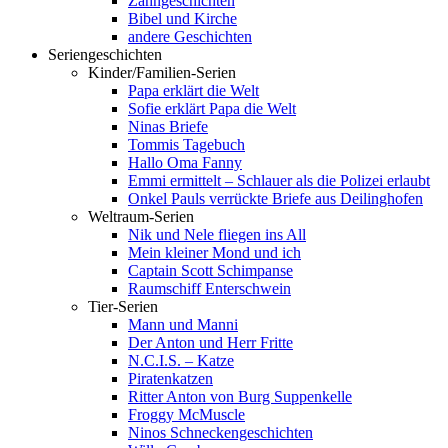
Zahngeschichten
Bibel und Kirche
andere Geschichten
Seriengeschichten
Kinder/Familien-Serien
Papa erklärt die Welt
Sofie erklärt Papa die Welt
Ninas Briefe
Tommis Tagebuch
Hallo Oma Fanny
Emmi ermittelt – Schlauer als die Polizei erlaubt
Onkel Pauls verrückte Briefe aus Deilinghofen
Weltraum-Serien
Nik und Nele fliegen ins All
Mein kleiner Mond und ich
Captain Scott Schimpanse
Raumschiff Enterschwein
Tier-Serien
Mann und Manni
Der Anton und Herr Fritte
N.C.I.S. – Katze
Piratenkatzen
Ritter Anton von Burg Suppenkelle
Froggy McMuscle
Ninos Schneckengeschichten