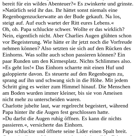
bereit für ein wildes Abenteuer?« Es zwinkerte und grinste.
»Natürlich seid ihr das. Ihr hättet sonst niemals eine
Regenbogenzuckerwatte an der Bude gekauft. Na los,
steigt auf. Auf euch wartet der Ritt eures Lebens.«
Oh, oh. Papa schluckte schwer. Wollte er das wirklich?
Nein, eigentlich nicht. Aber Charlies Augen glühten schon
vor Begeisterung. Wie hätte er ihr jetzt noch die Vorfreude
nehmen können? Also setzten sie sich auf den Rücken des
Einhorns. Was sollte auch schon passieren können? Ein
paar Runden um den Kirmesplatz. Nichts Schlimmes also.
»Es geht los!« Das Einhorn scharrte mit einen Huf und
galoppierte davon. Es steuerte auf den Regenbogen zu,
sprang auf ihn und schwang sich in die Höhe. Mit jedem
Schritt ging es weiter zum Himmel hinauf. Die Menschen
am Boden wurden immer kleiner, bis sie von Ameisen
nicht mehr zu unterscheiden waren.
Charlotte jubelte laut, war regelrecht begeistert, während
Papa hinter ihr die Augen fest geschlossen hatte.
»Du darfst die Augen ruhig öffnen. Es kann dir nichts
passieren.«, versicherte das Einhorn.
Papa schluckte und öffnete seine Lider einen Spalt breit.