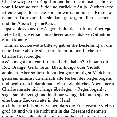
Charlie wiegte den Kopf hin und her, dachte nach, blickte
vom Riesenrad zur Bude und zurück. »Au ja. Zuckerwatte
ist eine super Idee. Die können wir dann mit ins Riesenrad
nehmen. Dort kann ich sie dann ganz gemütlich naschen
und die Aussicht genießen.«
Papa schloss kurz die Augen, holte tief Luft und überlegte
fieberhaft, wie er sich aus dieser aussichtslosen Situation
retten konnte.
»Einmal Zuckerwatte bitte.«, gab er die Bestellung an die
nette Dame ab, die sich mit einem breiten Lächeln zu
Charlie herabbeugte.
»Was magst du denn für eine Farbe haben? Ich kann dir
Rot, Orange, Gelb, Grün, Blau, Indigo oder Violett
anbieten. Aber solltest du zu den ganz mutigen Mädchen
gehören, nimmst du einfach alle Farben des Regenbogens
und begibst dich damit auch ein unglaubliches Abenteuer.«
Charlie musste nicht lange überlegen. »Regenbogen!«,
sagte sie überzeugt und hielt nur wenige Minuten später
eine bunte Zuckerwatte in der Hand.
»Ich bin mir felsenfest sicher, dass die Zuckerwatte viel zu
groß ist und wir sie nicht mit in das Riesenrad nehmen
dürfen. Was hältst du davon, wenn du sie hier auf dem