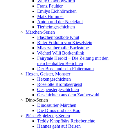
Willy Cowboywurm
Franz Faultier
Emilys Eichhörnchen
Matz Hummel
Anton und der Neelefant
Tierheimgeschichten
Märchen-Serien
Flaschenpostbote Knut
Ritter Fridolin von Kieselstein
Mias zauberhafte Backstube
Wichtel Willi Borkenflink
Fairytale Herold – Die Zeitung mit den
märchenhaften Berichten
Der Boss und sein Flattermann
Hexen, Geister, Monster
Hexengeschichten
Roselotte Brombeergeist
Gespenstergeschichten
Geschichten aus dem Zauberwald
Dino-Serien
Dinosaurier-Märchen
Die Dinos und das Boo
Plüsch/Spielzeug-Serien
Teddy Knopfbärs Reiseberichte
Hannes geht auf Reisen