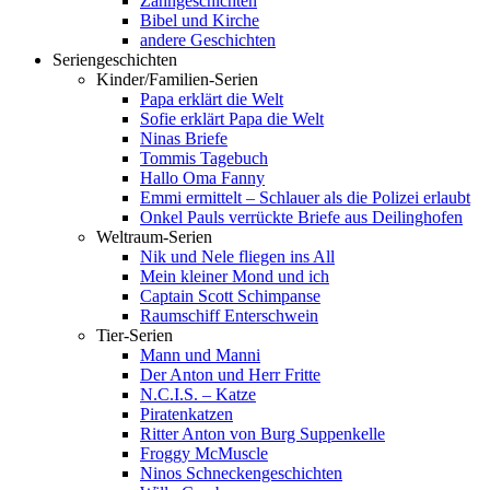
Zahngeschichten
Bibel und Kirche
andere Geschichten
Seriengeschichten
Kinder/Familien-Serien
Papa erklärt die Welt
Sofie erklärt Papa die Welt
Ninas Briefe
Tommis Tagebuch
Hallo Oma Fanny
Emmi ermittelt – Schlauer als die Polizei erlaubt
Onkel Pauls verrückte Briefe aus Deilinghofen
Weltraum-Serien
Nik und Nele fliegen ins All
Mein kleiner Mond und ich
Captain Scott Schimpanse
Raumschiff Enterschwein
Tier-Serien
Mann und Manni
Der Anton und Herr Fritte
N.C.I.S. – Katze
Piratenkatzen
Ritter Anton von Burg Suppenkelle
Froggy McMuscle
Ninos Schneckengeschichten