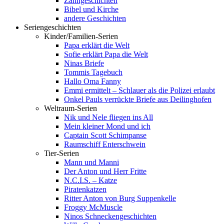
Zahngeschichten
Bibel und Kirche
andere Geschichten
Seriengeschichten
Kinder/Familien-Serien
Papa erklärt die Welt
Sofie erklärt Papa die Welt
Ninas Briefe
Tommis Tagebuch
Hallo Oma Fanny
Emmi ermittelt – Schlauer als die Polizei erlaubt
Onkel Pauls verrückte Briefe aus Deilinghofen
Weltraum-Serien
Nik und Nele fliegen ins All
Mein kleiner Mond und ich
Captain Scott Schimpanse
Raumschiff Enterschwein
Tier-Serien
Mann und Manni
Der Anton und Herr Fritte
N.C.I.S. – Katze
Piratenkatzen
Ritter Anton von Burg Suppenkelle
Froggy McMuscle
Ninos Schneckengeschichten