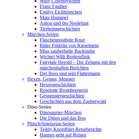
Willy Cowboywurm
Franz Faultier
Emilys Eichhörnchen
Matz Hummel
Anton und der Neelefant
Tierheimgeschichten
Märchen-Serien
Flaschenpostbote Knut
Ritter Fridolin von Kieselstein
Mias zauberhafte Backstube
Wichtel Willi Borkenflink
Fairytale Herold – Die Zeitung mit den
märchenhaften Berichten
Der Boss und sein Flattermann
Hexen, Geister, Monster
Hexengeschichten
Roselotte Brombeergeist
Gespenstergeschichten
Geschichten aus dem Zauberwald
Dino-Serien
Dinosaurier-Märchen
Die Dinos und das Boo
Plüsch/Spielzeug-Serien
Teddy Knopfbärs Reiseberichte
Hannes geht auf Reisen