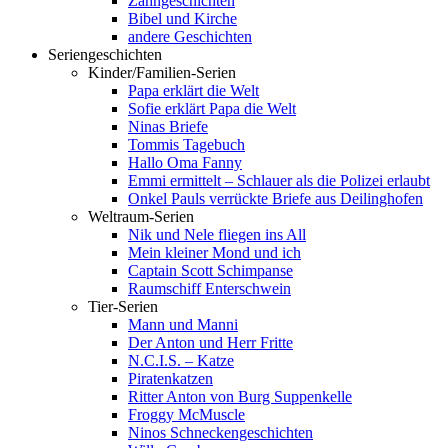
Zahngeschichten
Bibel und Kirche
andere Geschichten
Seriengeschichten
Kinder/Familien-Serien
Papa erklärt die Welt
Sofie erklärt Papa die Welt
Ninas Briefe
Tommis Tagebuch
Hallo Oma Fanny
Emmi ermittelt – Schlauer als die Polizei erlaubt
Onkel Pauls verrückte Briefe aus Deilinghofen
Weltraum-Serien
Nik und Nele fliegen ins All
Mein kleiner Mond und ich
Captain Scott Schimpanse
Raumschiff Enterschwein
Tier-Serien
Mann und Manni
Der Anton und Herr Fritte
N.C.I.S. – Katze
Piratenkatzen
Ritter Anton von Burg Suppenkelle
Froggy McMuscle
Ninos Schneckengeschichten