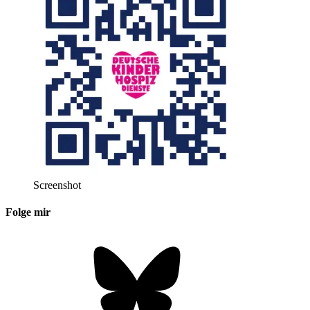
Screenshot
Folge mir
Bluesky