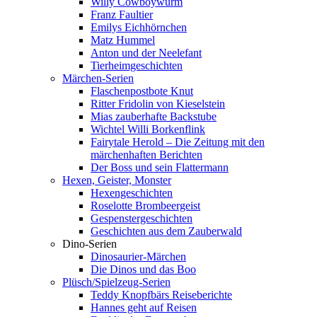
Willy Cowboywurm
Franz Faultier
Emilys Eichhörnchen
Matz Hummel
Anton und der Neelefant
Tierheimgeschichten
Märchen-Serien
Flaschenpostbote Knut
Ritter Fridolin von Kieselstein
Mias zauberhafte Backstube
Wichtel Willi Borkenflink
Fairytale Herold – Die Zeitung mit den
märchenhaften Berichten
Der Boss und sein Flattermann
Hexen, Geister, Monster
Hexengeschichten
Roselotte Brombeergeist
Gespenstergeschichten
Geschichten aus dem Zauberwald
Dino-Serien
Dinosaurier-Märchen
Die Dinos und das Boo
Plüsch/Spielzeug-Serien
Teddy Knopfbärs Reiseberichte
Hannes geht auf Reisen