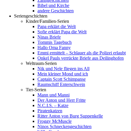
Zahngeschichten
Bibel und Kirche
andere Geschichten
Seriengeschichten
Kinder/Familien-Serien
Papa erklärt die Welt
Sofie erklärt Papa die Welt
Ninas Briefe
Tommis Tagebuch
Hallo Oma Fanny
Emmi ermittelt – Schlauer als die Polizei erlaubt
Onkel Pauls verrückte Briefe aus Deilinghofen
Weltraum-Serien
Nik und Nele fliegen ins All
Mein kleiner Mond und ich
Captain Scott Schimpanse
Raumschiff Enterschwein
Tier-Serien
Mann und Manni
Der Anton und Herr Fritte
N.C.I.S. – Katze
Piratenkatzen
Ritter Anton von Burg Suppenkelle
Froggy McMuscle
Ninos Schneckengeschichten