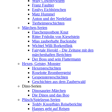
Willy Cowboywurm
Franz Faultier
Emilys Eichhörnchen
Matz Hummel
Anton und der Neelefant
Tierheimgeschichten
Märchen-Serien
Flaschenpostbote Knut
Ritter Fridolin von Kieselstein
Mias zauberhafte Backstube
Wichtel Willi Borkenflink
Fairytale Herold – Die Zeitung mit den
märchenhaften Berichten
Der Boss und sein Flattermann
Hexen, Geister, Monster
Hexengeschichten
Roselotte Brombeergeist
Gespenstergeschichten
Geschichten aus dem Zauberwald
Dino-Serien
Dinosaurier-Märchen
Die Dinos und das Boo
Plüsch/Spielzeug-Serien
Teddy Knopfbärs Reiseberichte
Hannes geht auf Reisen