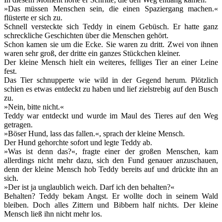
»Das müssen Menschen sein, die einen Spaziergang machen.«
flüsterte er sich zu.
Schnell versteckte sich Teddy in einem Gebüsch. Er hatte ganz
schreckliche Geschichten über die Menschen gehört.
Schon kamen sie um die Ecke. Sie waren zu dritt. Zwei von ihnen
waren sehr groß, der dritte ein ganzes Stückchen kleiner.
Der kleine Mensch hielt ein weiteres, felliges Tier an einer Leine
fest.
Das Tier schnupperte wie wild in der Gegend herum. Plötzlich
schien es etwas entdeckt zu haben und lief zielstrebig auf den Busch
zu.
»Nein, bitte nicht.«
Teddy war entdeckt und wurde im Maul des Tieres auf den Weg
getragen.
»Böser Hund, lass das fallen.«, sprach der kleine Mensch.
Der Hund gehorchte sofort und legte Teddy ab.
»Was ist denn das?«, fragte einer der großen Menschen, kam
allerdings nicht mehr dazu, sich den Fund genauer anzuschauen,
denn der kleine Mensch hob Teddy bereits auf und drückte ihn an
sich.
»Der ist ja unglaublich weich. Darf ich den behalten?«
Behalten? Teddy bekam Angst. Er wollte doch in seinem Wald
bleiben. Doch alles Zittern und Bibbern half nichts. Der kleine
Mensch ließ ihn nicht mehr los.