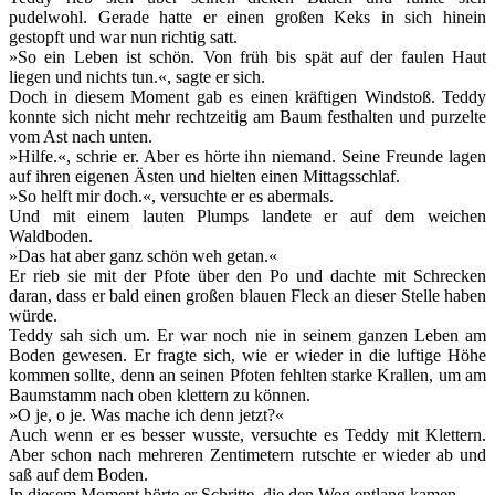
pudelwohl. Gerade hatte er einen großen Keks in sich hinein
gestopft und war nun richtig satt.
»So ein Leben ist schön. Von früh bis spät auf der faulen Haut
liegen und nichts tun.«, sagte er sich.
Doch in diesem Moment gab es einen kräftigen Windstoß. Teddy
konnte sich nicht mehr rechtzeitig am Baum festhalten und purzelte
vom Ast nach unten.
»Hilfe.«, schrie er. Aber es hörte ihn niemand. Seine Freunde lagen
auf ihren eigenen Ästen und hielten einen Mittagsschlaf.
»So helft mir doch.«, versuchte er es abermals.
Und mit einem lauten Plumps landete er auf dem weichen
Waldboden.
»Das hat aber ganz schön weh getan.«
Er rieb sie mit der Pfote über den Po und dachte mit Schrecken
daran, dass er bald einen großen blauen Fleck an dieser Stelle haben
würde.
Teddy sah sich um. Er war noch nie in seinem ganzen Leben am
Boden gewesen. Er fragte sich, wie er wieder in die luftige Höhe
kommen sollte, denn an seinen Pfoten fehlten starke Krallen, um am
Baumstamm nach oben klettern zu können.
»O je, o je. Was mache ich denn jetzt?«
Auch wenn er es besser wusste, versuchte es Teddy mit Klettern.
Aber schon nach mehreren Zentimetern rutschte er wieder ab und
saß auf dem Boden.
In diesem Moment hörte er Schritte, die den Weg entlang kamen.