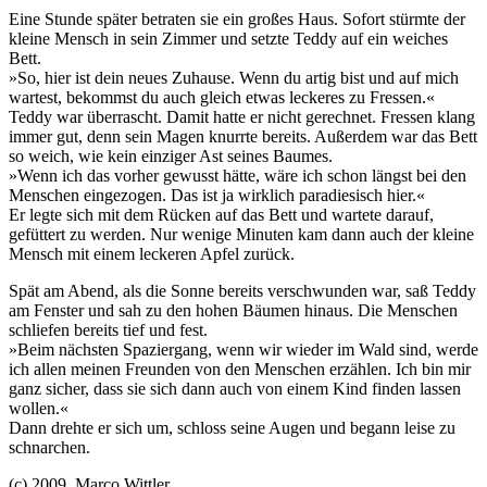
Eine Stunde später betraten sie ein großes Haus. Sofort stürmte der
kleine Mensch in sein Zimmer und setzte Teddy auf ein weiches
Bett.
»So, hier ist dein neues Zuhause. Wenn du artig bist und auf mich
wartest, bekommst du auch gleich etwas leckeres zu Fressen.«
Teddy war überrascht. Damit hatte er nicht gerechnet. Fressen klang
immer gut, denn sein Magen knurrte bereits. Außerdem war das Bett
so weich, wie kein einziger Ast seines Baumes.
»Wenn ich das vorher gewusst hätte, wäre ich schon längst bei den
Menschen eingezogen. Das ist ja wirklich paradiesisch hier.«
Er legte sich mit dem Rücken auf das Bett und wartete darauf,
gefüttert zu werden. Nur wenige Minuten kam dann auch der kleine
Mensch mit einem leckeren Apfel zurück.
Spät am Abend, als die Sonne bereits verschwunden war, saß Teddy
am Fenster und sah zu den hohen Bäumen hinaus. Die Menschen
schliefen bereits tief und fest.
»Beim nächsten Spaziergang, wenn wir wieder im Wald sind, werde
ich allen meinen Freunden von den Menschen erzählen. Ich bin mir
ganz sicher, dass sie sich dann auch von einem Kind finden lassen
wollen.«
Dann drehte er sich um, schloss seine Augen und begann leise zu
schnarchen.
(c) 2009, Marco Wittler