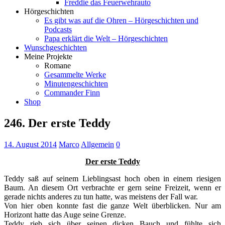
Freddie das Feuerwehrauto
Hörgeschichten
Es gibt was auf die Ohren – Hörgeschichten und
Podcasts
Papa erklärt die Welt – Hörgeschichten
Wunschgeschichten
Meine Projekte
Romane
Gesammelte Werke
Minutengeschichten
Commander Finn
Shop
246. Der erste Teddy
14. August 2014
Marco
Allgemein
0
Der erste Teddy
Teddy saß auf seinem Lieblingsast hoch oben in einem riesigen
Baum. An diesem Ort verbrachte er gern seine Freizeit, wenn er
gerade nichts anderes zu tun hatte, was meistens der Fall war.
Von hier oben konnte fast die ganze Welt überblicken. Nur am
Horizont hatte das Auge seine Grenze.
Teddy rieb sich über seinen dicken Bauch und fühlte sich