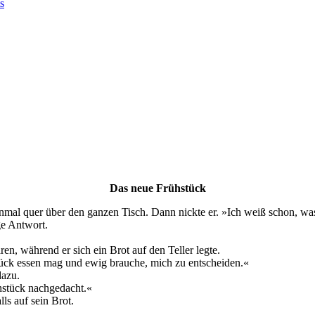
s
Das neue Frühstück
 einmal quer über den ganzen Tisch. Dann nickte er. »Ich weiß schon, w
ge Antwort.
en, während er sich ein Brot auf den Teller legte.
stück essen mag und ewig brauche, mich zu entscheiden.«
dazu.
hstück nachgedacht.«
ls auf sein Brot.