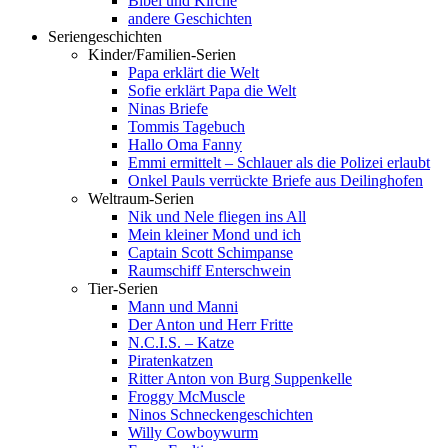
Bibel und Kirche
andere Geschichten
Seriengeschichten
Kinder/Familien-Serien
Papa erklärt die Welt
Sofie erklärt Papa die Welt
Ninas Briefe
Tommis Tagebuch
Hallo Oma Fanny
Emmi ermittelt – Schlauer als die Polizei erlaubt
Onkel Pauls verrückte Briefe aus Deilinghofen
Weltraum-Serien
Nik und Nele fliegen ins All
Mein kleiner Mond und ich
Captain Scott Schimpanse
Raumschiff Enterschwein
Tier-Serien
Mann und Manni
Der Anton und Herr Fritte
N.C.I.S. – Katze
Piratenkatzen
Ritter Anton von Burg Suppenkelle
Froggy McMuscle
Ninos Schneckengeschichten
Willy Cowboywurm