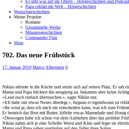
Es gibt was auf die Ohren – Hörgeschichten und Podcast
Papa erklärt die Welt – Hörgeschichten
Wunschgeschichten
Meine Projekte
Romane
Gesammelte Werke
Minutengeschichten
Commander Finn
Shop
702. Das neue Frühstück
17. Januar 2019
Marco
Allgemein
0
Niklas stürmte in die Küche und setzte sich auf seinen Platz. Er sah
Mama und Papa blickten ihn neugierig an, bekamen aber keine richti
»Lasst euch einfach überraschen.«, sagte Niklas nur.
»Ich habe mir etwas Neues überlegt.«, begann er irgendwann zu erklär
»Ihr wisst ja, dass ich mich nie entscheiden kann, was ich zum Früh
Er bestrich das Brot mit Butter, löffelte etwas Marmelade und Honig 
»Deswegen habe ich schon vor dem Aufstehen über das perfekte Frü
Niklas nahm sich je eine Scheibe Wurst und Käse und legte sie ebenfal
Mama und Papa sahen ungläubig auf den Teller ihres Sohns.