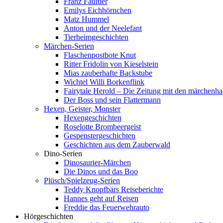
Franz Faultier
Emilys Eichhörnchen
Matz Hummel
Anton und der Neelefant
Tierheimgeschichten
Märchen-Serien
Flaschenpostbote Knut
Ritter Fridolin von Kieselstein
Mias zauberhafte Backstube
Wichtel Willi Borkenflink
Fairytale Herold – Die Zeitung mit den märchenha
Der Boss und sein Flattermann
Hexen, Geister, Monster
Hexengeschichten
Roselotte Brombeergeist
Gespenstergeschichten
Geschichten aus dem Zauberwald
Dino-Serien
Dinosaurier-Märchen
Die Dinos und das Boo
Plüsch/Spielzeug-Serien
Teddy Knopfbärs Reiseberichte
Hannes geht auf Reisen
Freddie das Feuerwehrauto
Hörgeschichten