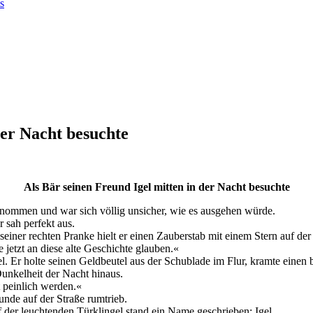
s
der Nacht besuchte
Als Bär seinen Freund Igel mitten in der Nacht besuchte
enommen und war sich völlig unsicher, wie es ausgehen würde.
r sah perfekt aus.
 seiner rechten Pranke hielt er einen Zauberstab mit einem Stern auf der
e jetzt an diese alte Geschichte glauben.«
. Er holte seinen Geldbeutel aus der Schublade im Flur, kramte einen bl
Dunkelheit der Nacht hinaus.
 peinlich werden.«
unde auf der Straße rumtrieb.
 der leuchtenden Türklingel stand ein Name geschrieben: Igel.