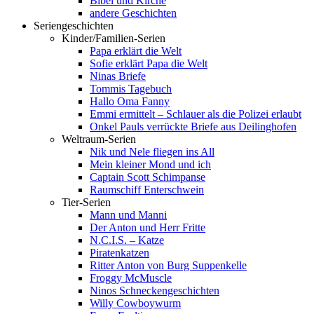
Bibel und Kirche
andere Geschichten
Seriengeschichten
Kinder/Familien-Serien
Papa erklärt die Welt
Sofie erklärt Papa die Welt
Ninas Briefe
Tommis Tagebuch
Hallo Oma Fanny
Emmi ermittelt – Schlauer als die Polizei erlaubt
Onkel Pauls verrückte Briefe aus Deilinghofen
Weltraum-Serien
Nik und Nele fliegen ins All
Mein kleiner Mond und ich
Captain Scott Schimpanse
Raumschiff Enterschwein
Tier-Serien
Mann und Manni
Der Anton und Herr Fritte
N.C.I.S. – Katze
Piratenkatzen
Ritter Anton von Burg Suppenkelle
Froggy McMuscle
Ninos Schneckengeschichten
Willy Cowboywurm