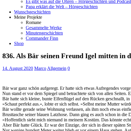
Es gibt was auf die Ohren – Hörgeschichten und Podcast
Papa erklärt die Welt – Hörgeschichten
Wunschgeschichten
Meine Projekte
Romane
Gesammelte Werke
Minutengeschichten
Commander Finn
Shop
836. Als Bär seinen Freund Igel mitten in 
14. August 2020
Marco
Allgemein
0
Bär war ganz schön aufgeregt. Er hatte sich etwas Aufregendes vorg
Nun stand er vor dem Spiegel und betrachtete sich von allen Seiten. E
Bär hatte sich kleine, bunte Elfenflügel auf den Rücken geschnallt, in
»Schaut perfekt aus.«, lobte er sich selbst. »Selbst meine Mutter würd
Bär wollte gerade seine Wohnung verlassen, als ihm noch etwas einfiel
Brusttasche seiner blauen Latzhose. Dann ging es auch schon in die 
»Hoffentlich sieht mich niemand in meinem Kostüm. Das könnte echt
Aber Bär hatte Glück. Er war der Einzige, der sich in dieser späten St
Nur wenige hundert Meter weiter blieb er vor einem Haus stehen. Auf