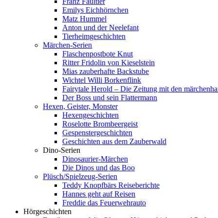
Franz Faultier
Emilys Eichhörnchen
Matz Hummel
Anton und der Neelefant
Tierheimgeschichten
Märchen-Serien
Flaschenpostbote Knut
Ritter Fridolin von Kieselstein
Mias zauberhafte Backstube
Wichtel Willi Borkenflink
Fairytale Herold – Die Zeitung mit den märchenha
Der Boss und sein Flattermann
Hexen, Geister, Monster
Hexengeschichten
Roselotte Brombeergeist
Gespenstergeschichten
Geschichten aus dem Zauberwald
Dino-Serien
Dinosaurier-Märchen
Die Dinos und das Boo
Plüsch/Spielzeug-Serien
Teddy Knopfbärs Reiseberichte
Hannes geht auf Reisen
Freddie das Feuerwehrauto
Hörgeschichten