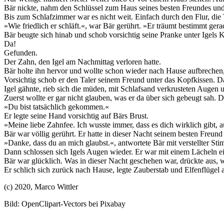
Bär nickte, nahm den Schlüssel zum Haus seines besten Freundes und 
Bis zum Schlafzimmer war es nicht weit. Einfach durch den Flur, die
»Wie friedlich er schläft.«, war Bär gerührt. »Er träumt bestimmt ger
Bär beugte sich hinab und schob vorsichtig seine Pranke unter Igels 
Da!
Gefunden.
Der Zahn, den Igel am Nachmittag verloren hatte.
Bär holte ihn hervor und wollte schon wieder nach Hause aufbrechen,
Vorsichtig schob er den Taler seinem Freund unter das Kopfkissen. D
Igel gähnte, rieb sich die müden, mit Schlafsand verkrusteten Augen u
Zuerst wollte er gar nicht glauben, was er da über sich gebeugt sah. D
»Du bist tatsächlich gekommen.«
Er legte seine Hand vorsichtig auf Bärs Brust.
»Meine liebe Zahnfee. Ich wusste immer, dass es dich wirklich gibt, 
Bär war völlig gerührt. Er hatte in dieser Nacht seinem besten Freund
»Danke, dass du an mich glaubst.«, antwortete Bär mit verstellter St
Dann schlossen sich Igels Augen wieder. Er war mit einem Lächeln e
Bär war glücklich. Was in dieser Nacht geschehen war, drückte aus, 
Er schlich sich zurück nach Hause, legte Zauberstab und Elfenflügel ab
(c) 2020, Marco Wittler
Bild: OpenClipart-Vectors bei Pixabay