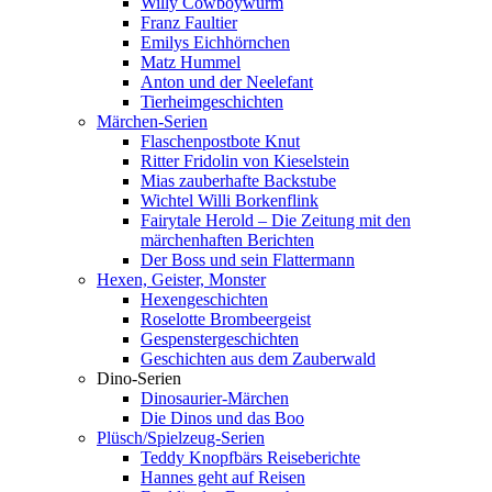
Willy Cowboywurm
Franz Faultier
Emilys Eichhörnchen
Matz Hummel
Anton und der Neelefant
Tierheimgeschichten
Märchen-Serien
Flaschenpostbote Knut
Ritter Fridolin von Kieselstein
Mias zauberhafte Backstube
Wichtel Willi Borkenflink
Fairytale Herold – Die Zeitung mit den
märchenhaften Berichten
Der Boss und sein Flattermann
Hexen, Geister, Monster
Hexengeschichten
Roselotte Brombeergeist
Gespenstergeschichten
Geschichten aus dem Zauberwald
Dino-Serien
Dinosaurier-Märchen
Die Dinos und das Boo
Plüsch/Spielzeug-Serien
Teddy Knopfbärs Reiseberichte
Hannes geht auf Reisen