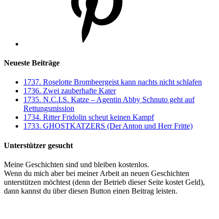
Neueste Beiträge
1737. Roselotte Brombeergeist kann nachts nicht schlafen
1736. Zwei zauberhafte Kater
1735. N.C.I.S. Katze – Agentin Abby Schnuto geht auf
Rettungsmission
1734. Ritter Fridolin scheut keinen Kampf
1733. GHOSTKATZERS (Der Anton und Herr Fritte)
Unterstützer gesucht
Meine Geschichten sind und bleiben kostenlos.
Wenn du mich aber bei meiner Arbeit an neuen Geschichten
unterstützen möchtest (denn der Betrieb dieser Seite kostet Geld),
dann kannst du über diesen Button einen Beitrag leisten.