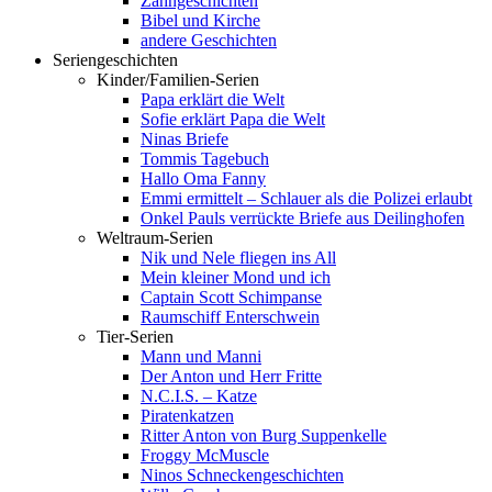
Zahngeschichten
Bibel und Kirche
andere Geschichten
Seriengeschichten
Kinder/Familien-Serien
Papa erklärt die Welt
Sofie erklärt Papa die Welt
Ninas Briefe
Tommis Tagebuch
Hallo Oma Fanny
Emmi ermittelt – Schlauer als die Polizei erlaubt
Onkel Pauls verrückte Briefe aus Deilinghofen
Weltraum-Serien
Nik und Nele fliegen ins All
Mein kleiner Mond und ich
Captain Scott Schimpanse
Raumschiff Enterschwein
Tier-Serien
Mann und Manni
Der Anton und Herr Fritte
N.C.I.S. – Katze
Piratenkatzen
Ritter Anton von Burg Suppenkelle
Froggy McMuscle
Ninos Schneckengeschichten