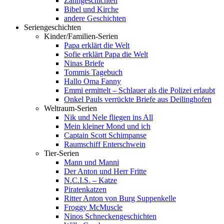
Zahngeschichten
Bibel und Kirche
andere Geschichten
Seriengeschichten
Kinder/Familien-Serien
Papa erklärt die Welt
Sofie erklärt Papa die Welt
Ninas Briefe
Tommis Tagebuch
Hallo Oma Fanny
Emmi ermittelt – Schlauer als die Polizei erlaubt
Onkel Pauls verrückte Briefe aus Deilinghofen
Weltraum-Serien
Nik und Nele fliegen ins All
Mein kleiner Mond und ich
Captain Scott Schimpanse
Raumschiff Enterschwein
Tier-Serien
Mann und Manni
Der Anton und Herr Fritte
N.C.I.S. – Katze
Piratenkatzen
Ritter Anton von Burg Suppenkelle
Froggy McMuscle
Ninos Schneckengeschichten