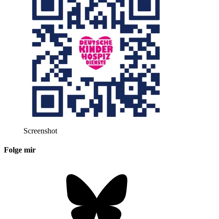
Screenshot
Folge mir
Bluesky