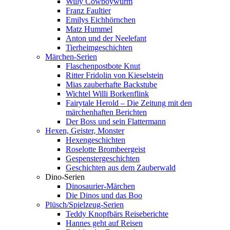
Willy Cowboywurm
Franz Faultier
Emilys Eichhörnchen
Matz Hummel
Anton und der Neelefant
Tierheimgeschichten
Märchen-Serien
Flaschenpostbote Knut
Ritter Fridolin von Kieselstein
Mias zauberhafte Backstube
Wichtel Willi Borkenflink
Fairytale Herold – Die Zeitung mit den
märchenhaften Berichten
Der Boss und sein Flattermann
Hexen, Geister, Monster
Hexengeschichten
Roselotte Brombeergeist
Gespenstergeschichten
Geschichten aus dem Zauberwald
Dino-Serien
Dinosaurier-Märchen
Die Dinos und das Boo
Plüsch/Spielzeug-Serien
Teddy Knopfbärs Reiseberichte
Hannes geht auf Reisen