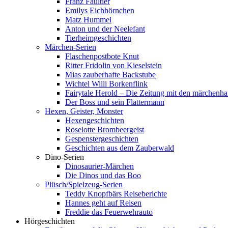
Franz Faultier
Emilys Eichhörnchen
Matz Hummel
Anton und der Neelefant
Tierheimgeschichten
Märchen-Serien
Flaschenpostbote Knut
Ritter Fridolin von Kieselstein
Mias zauberhafte Backstube
Wichtel Willi Borkenflink
Fairytale Herold – Die Zeitung mit den märchenha
Der Boss und sein Flattermann
Hexen, Geister, Monster
Hexengeschichten
Roselotte Brombeergeist
Gespenstergeschichten
Geschichten aus dem Zauberwald
Dino-Serien
Dinosaurier-Märchen
Die Dinos und das Boo
Plüsch/Spielzeug-Serien
Teddy Knopfbärs Reiseberichte
Hannes geht auf Reisen
Freddie das Feuerwehrauto
Hörgeschichten