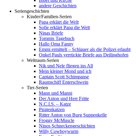
Bibel und Kirche
andere Geschichten
Seriengeschichten
Kinder/Familien-Serien
Papa erklärt die Welt
Sofie erklärt Papa die Welt
Ninas Briefe
Tommis Tagebuch
Hallo Oma Fanny
Emmi ermittelt – Schlauer als die Polizei erlaubt
Onkel Pauls verrückte Briefe aus Deilinghofen
Weltraum-Serien
Nik und Nele fliegen ins All
Mein kleiner Mond und ich
Captain Scott Schimpanse
Raumschiff Enterschwein
Tier-Serien
Mann und Manni
Der Anton und Herr Fritte
N.C.I.S. – Katze
Piratenkatzen
Ritter Anton von Burg Suppenkelle
Froggy McMuscle
Ninos Schneckengeschichten
Willy Cowboywurm