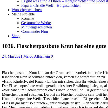
Es gibt was auf die Ohren – Hörgeschichten und Podcast
Papa erklärt die Welt – Hörgeschichten
Wunschgeschichten
Meine Projekte
Romane
Gesammelte Werke
Minutengeschichten
Commander Finn
Shop
1036. Flaschenpostbote Knut hat eine gute
24. Mai 2021
Marco
Allgemein
0
Flaschenpostbote Knut kam an der Grundschule vorbei, in der die Kin
Kinder den alten Meermann entdeckten, kamen sie sofort auf ihn zu.
»Hallo Kinder!«, rief Knut. »Ich bin mir sicher, dass ihr wieder eine
Der Flaschenpostbote wollte gerade mit seiner Erzählung loslegen, als
»Wir haben im Sachunterricht etwas über Schnee und Eis gelernt, wissen
Menschen darauf rutschen. Du bist als Flaschenpostbote sehr weit 
Knut überlegte eine Weile. Tatsächlich hatte er schon Eis gesehen. Ab
»Das ist gar nicht so einfach.«, entschuldigte er sich. »Ich werde d
Der Meermann verabschiedete sich und machte sich wieder auf den 