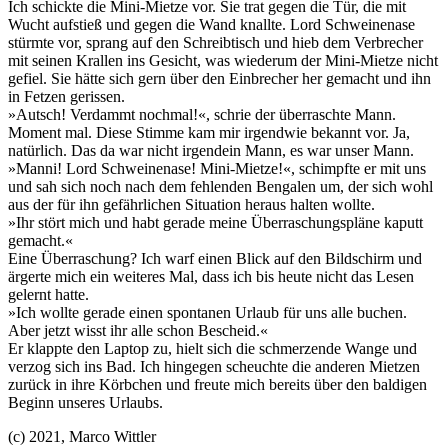
Ich schickte die Mini-Mietze vor. Sie trat gegen die Tür, die mit
Wucht aufstieß und gegen die Wand knallte. Lord Schweinenase
stürmte vor, sprang auf den Schreibtisch und hieb dem Verbrecher
mit seinen Krallen ins Gesicht, was wiederum der Mini-Mietze nicht
gefiel. Sie hätte sich gern über den Einbrecher her gemacht und ihn
in Fetzen gerissen.
»Autsch! Verdammt nochmal!«, schrie der überraschte Mann.
Moment mal. Diese Stimme kam mir irgendwie bekannt vor. Ja,
natürlich. Das da war nicht irgendein Mann, es war unser Mann.
»Manni! Lord Schweinenase! Mini-Mietze!«, schimpfte er mit uns
und sah sich noch nach dem fehlenden Bengalen um, der sich wohl
aus der für ihn gefährlichen Situation heraus halten wollte.
»Ihr stört mich und habt gerade meine Überraschungspläne kaputt
gemacht.«
Eine Überraschung? Ich warf einen Blick auf den Bildschirm und
ärgerte mich ein weiteres Mal, dass ich bis heute nicht das Lesen
gelernt hatte.
»Ich wollte gerade einen spontanen Urlaub für uns alle buchen.
Aber jetzt wisst ihr alle schon Bescheid.«
Er klappte den Laptop zu, hielt sich die schmerzende Wange und
verzog sich ins Bad. Ich hingegen scheuchte die anderen Mietzen
zurück in ihre Körbchen und freute mich bereits über den baldigen
Beginn unseres Urlaubs.
(c) 2021, Marco Wittler