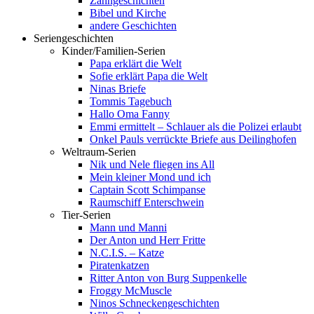
Zahngeschichten
Bibel und Kirche
andere Geschichten
Seriengeschichten
Kinder/Familien-Serien
Papa erklärt die Welt
Sofie erklärt Papa die Welt
Ninas Briefe
Tommis Tagebuch
Hallo Oma Fanny
Emmi ermittelt – Schlauer als die Polizei erlaubt
Onkel Pauls verrückte Briefe aus Deilinghofen
Weltraum-Serien
Nik und Nele fliegen ins All
Mein kleiner Mond und ich
Captain Scott Schimpanse
Raumschiff Enterschwein
Tier-Serien
Mann und Manni
Der Anton und Herr Fritte
N.C.I.S. – Katze
Piratenkatzen
Ritter Anton von Burg Suppenkelle
Froggy McMuscle
Ninos Schneckengeschichten