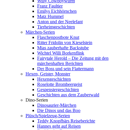
Willy Cowboywurm
Franz Faultier
Emilys Eichhörnchen
Matz Hummel
Anton und der Neelefant
Tierheimgeschichten
Märchen-Serien
Flaschenpostbote Knut
Ritter Fridolin von Kieselstein
Mias zauberhafte Backstube
Wichtel Willi Borkenflink
Fairytale Herold – Die Zeitung mit den
märchenhaften Berichten
Der Boss und sein Flattermann
Hexen, Geister, Monster
Hexengeschichten
Roselotte Brombeergeist
Gespenstergeschichten
Geschichten aus dem Zauberwald
Dino-Serien
Dinosaurier-Märchen
Die Dinos und das Boo
Plüsch/Spielzeug-Serien
Teddy Knopfbärs Reiseberichte
Hannes geht auf Reisen