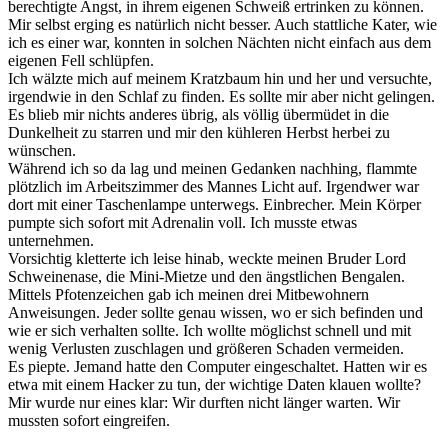
berechtigte Angst, in ihrem eigenen Schweiß ertrinken zu können.
Mir selbst erging es natürlich nicht besser. Auch stattliche Kater, wie
ich es einer war, konnten in solchen Nächten nicht einfach aus dem
eigenen Fell schlüpfen.
Ich wälzte mich auf meinem Kratzbaum hin und her und versuchte,
irgendwie in den Schlaf zu finden. Es sollte mir aber nicht gelingen.
Es blieb mir nichts anderes übrig, als völlig übermüdet in die
Dunkelheit zu starren und mir den kühleren Herbst herbei zu
wünschen.
Während ich so da lag und meinen Gedanken nachhing, flammte
plötzlich im Arbeitszimmer des Mannes Licht auf. Irgendwer war
dort mit einer Taschenlampe unterwegs. Einbrecher. Mein Körper
pumpte sich sofort mit Adrenalin voll. Ich musste etwas
unternehmen.
Vorsichtig kletterte ich leise hinab, weckte meinen Bruder Lord
Schweinenase, die Mini-Mietze und den ängstlichen Bengalen.
Mittels Pfotenzeichen gab ich meinen drei Mitbewohnern
Anweisungen. Jeder sollte genau wissen, wo er sich befinden und
wie er sich verhalten sollte. Ich wollte möglichst schnell und mit
wenig Verlusten zuschlagen und größeren Schaden vermeiden.
Es piepte. Jemand hatte den Computer eingeschaltet. Hatten wir es
etwa mit einem Hacker zu tun, der wichtige Daten klauen wollte?
Mir wurde nur eines klar: Wir durften nicht länger warten. Wir
mussten sofort eingreifen.