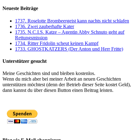
Neueste Beiträge
1737. Roselotte Brombeergeist kann nachts nicht schlafen
1736. Zwei zauberhafte Kater
1735. N.C.I.S. Katze – Agentin Abby Schnuto geht auf
Rettungsmission
1734. Ritter Fridolin scheut keinen Kampf
1733. GHOSTKATZERS (Der Anton und Herr Fritte)
Unterstützer gesucht
Meine Geschichten sind und bleiben kostenlos.
Wenn du mich aber bei meiner Arbeit an neuen Geschichten
unterstützen möchtest (denn der Betrieb dieser Seite kostet Geld),
dann kannst du über diesen Button einen Beitrag leisten.