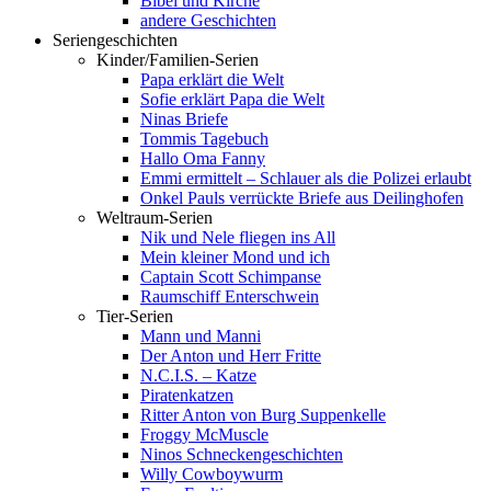
Bibel und Kirche
andere Geschichten
Seriengeschichten
Kinder/Familien-Serien
Papa erklärt die Welt
Sofie erklärt Papa die Welt
Ninas Briefe
Tommis Tagebuch
Hallo Oma Fanny
Emmi ermittelt – Schlauer als die Polizei erlaubt
Onkel Pauls verrückte Briefe aus Deilinghofen
Weltraum-Serien
Nik und Nele fliegen ins All
Mein kleiner Mond und ich
Captain Scott Schimpanse
Raumschiff Enterschwein
Tier-Serien
Mann und Manni
Der Anton und Herr Fritte
N.C.I.S. – Katze
Piratenkatzen
Ritter Anton von Burg Suppenkelle
Froggy McMuscle
Ninos Schneckengeschichten
Willy Cowboywurm