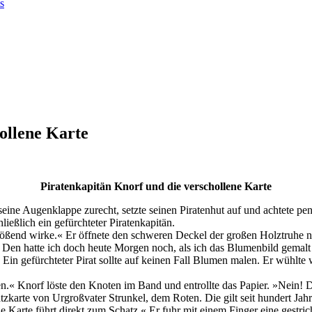
s
ollene Karte
Piratenkapitän Knorf und die verschollene Karte
eine Augenklappe zurecht, setzte seinen Piratenhut auf und achtete peni
ießlich ein gefürchteter Piratenkapitän.
flößend wirke.« Er öffnete den schweren Deckel der großen Holztruhe n
 Den hatte ich doch heute Morgen noch, als ich das Blumenbild gemalt
Ein gefürchteter Pirat sollte auf keinen Fall Blumen malen. Er wühlte 
 Knorf löste den Knoten im Band und entrollte das Papier. »Nein! Das g
zkarte von Urgroßvater Strunkel, dem Roten. Die gilt seit hundert Jahr
Die Karte führt direkt zum Schatz.« Er fuhr mit einem Finger eine gest