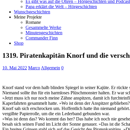
Es gibt was auf die Ohren – Hörgeschichten und Podcast
Papa erklärt die Welt – Hörgeschichten
Wunschgeschichten
Meine Projekte
Romane
Gesammelte Werke
Minutengeschichten
Commander Finn
Shop
1319. Piratenkapitän Knorf und die versch
10. Mai 2022
Marco
Allgemein
0
Knorf stand vor dem halb blinden Spiegel in seiner Kajüte. Er rückte s
Niemand sollte ihn für ein harmloses Plüschmonster halten. Er war schl
»Jetzt muss ich nur noch meine Zähne anspitzen, damit ich furchtein
Kaperfahrten gesammelt hatte. »Wo ist denn der Anspitzer geblieben?
Knorf sah sich erschrocken um. Hoffentlich hatte ihn niemand gehört. 
vergilbte Papierrolle, um die ein Lederband gebunden war.
»Was ist denn das? Wo kommt das her? Das habe ich noch nie gesehen.«
besah sich seinen Fund im Licht der Sonne genauer. »Das ist die Schat
Ein breites Grinsen stahl sich auf das Gesicht des Piratenkapitäns. »