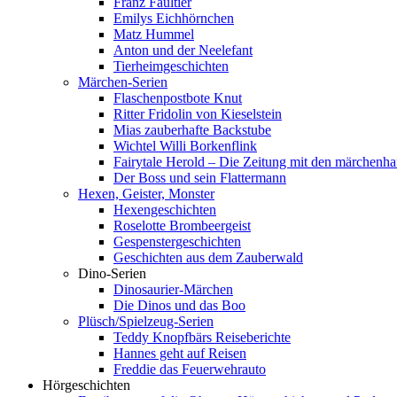
Franz Faultier
Emilys Eichhörnchen
Matz Hummel
Anton und der Neelefant
Tierheimgeschichten
Märchen-Serien
Flaschenpostbote Knut
Ritter Fridolin von Kieselstein
Mias zauberhafte Backstube
Wichtel Willi Borkenflink
Fairytale Herold – Die Zeitung mit den märchenha
Der Boss und sein Flattermann
Hexen, Geister, Monster
Hexengeschichten
Roselotte Brombeergeist
Gespenstergeschichten
Geschichten aus dem Zauberwald
Dino-Serien
Dinosaurier-Märchen
Die Dinos und das Boo
Plüsch/Spielzeug-Serien
Teddy Knopfbärs Reiseberichte
Hannes geht auf Reisen
Freddie das Feuerwehrauto
Hörgeschichten