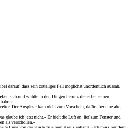
bel darauf, dass sein zotteliges Fell möglichst unordentlich aussah.
eben sich und wühlte in den Dingen herum, die er bei seinen
 habe.«
weiter. Der Anspitzer kam nicht zum Vorschein, dafür aber eine alte,
laube ich jetzt nicht.« Er hielt die Luft an, lief zum Fenster und
en als verschollen.«
richelte Linie von der Küste zu einem Kreuz entlang. »Ich muss nur dem