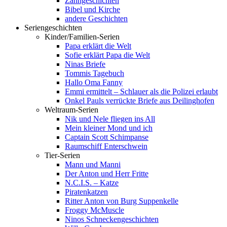
Zahngeschichten
Bibel und Kirche
andere Geschichten
Seriengeschichten
Kinder/Familien-Serien
Papa erklärt die Welt
Sofie erklärt Papa die Welt
Ninas Briefe
Tommis Tagebuch
Hallo Oma Fanny
Emmi ermittelt – Schlauer als die Polizei erlaubt
Onkel Pauls verrückte Briefe aus Deilinghofen
Weltraum-Serien
Nik und Nele fliegen ins All
Mein kleiner Mond und ich
Captain Scott Schimpanse
Raumschiff Enterschwein
Tier-Serien
Mann und Manni
Der Anton und Herr Fritte
N.C.I.S. – Katze
Piratenkatzen
Ritter Anton von Burg Suppenkelle
Froggy McMuscle
Ninos Schneckengeschichten