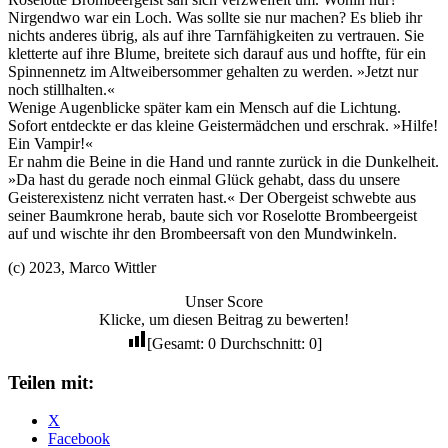
Nirgendwo war ein Loch. Was sollte sie nur machen? Es blieb ihr
nichts anderes übrig, als auf ihre Tarnfähigkeiten zu vertrauen. Sie
kletterte auf ihre Blume, breitete sich darauf aus und hoffte, für ein
Spinnennetz im Altweibersommer gehalten zu werden. »Jetzt nur
noch stillhalten.«
Wenige Augenblicke später kam ein Mensch auf die Lichtung.
Sofort entdeckte er das kleine Geistermädchen und erschrak. »Hilfe!
Ein Vampir!«
Er nahm die Beine in die Hand und rannte zurück in die Dunkelheit.
»Da hast du gerade noch einmal Glück gehabt, dass du unsere
Geisterexistenz nicht verraten hast.« Der Obergeist schwebte aus
seiner Baumkrone herab, baute sich vor Roselotte Brombeergeist
auf und wischte ihr den Brombeersaft von den Mundwinkeln.
(c) 2023, Marco Wittler
Unser Score
Klicke, um diesen Beitrag zu bewerten!
[Gesamt:
0
Durchschnitt:
0
]
Teilen mit:
X
Facebook