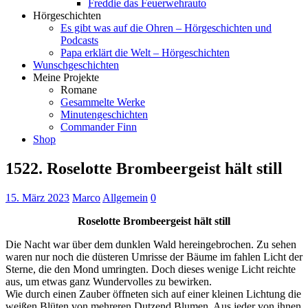
Freddie das Feuerwehrauto
Hörgeschichten
Es gibt was auf die Ohren – Hörgeschichten und
Podcasts
Papa erklärt die Welt – Hörgeschichten
Wunschgeschichten
Meine Projekte
Romane
Gesammelte Werke
Minutengeschichten
Commander Finn
Shop
1522. Roselotte Brombeergeist hält still
15. März 2023
Marco
Allgemein
0
Roselotte Brombeergeist hält still
Die Nacht war über dem dunklen Wald hereingebrochen. Zu sehen
waren nur noch die düsteren Umrisse der Bäume im fahlen Licht der
Sterne, die den Mond umringten. Doch dieses wenige Licht reichte
aus, um etwas ganz Wundervolles zu bewirken.
Wie durch einen Zauber öffneten sich auf einer kleinen Lichtung die
weißen Blüten von mehreren Dutzend Blumen. Aus jeder von ihnen