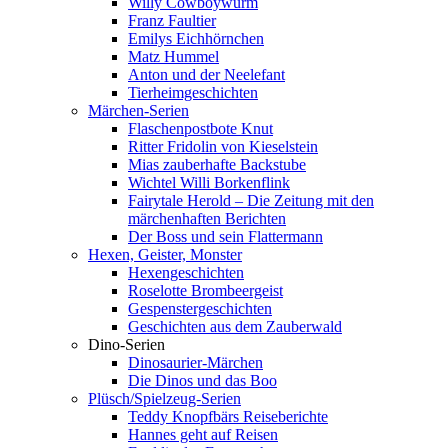
Willy Cowboywurm
Franz Faultier
Emilys Eichhörnchen
Matz Hummel
Anton und der Neelefant
Tierheimgeschichten
Märchen-Serien
Flaschenpostbote Knut
Ritter Fridolin von Kieselstein
Mias zauberhafte Backstube
Wichtel Willi Borkenflink
Fairytale Herold – Die Zeitung mit den
märchenhaften Berichten
Der Boss und sein Flattermann
Hexen, Geister, Monster
Hexengeschichten
Roselotte Brombeergeist
Gespenstergeschichten
Geschichten aus dem Zauberwald
Dino-Serien
Dinosaurier-Märchen
Die Dinos und das Boo
Plüsch/Spielzeug-Serien
Teddy Knopfbärs Reiseberichte
Hannes geht auf Reisen