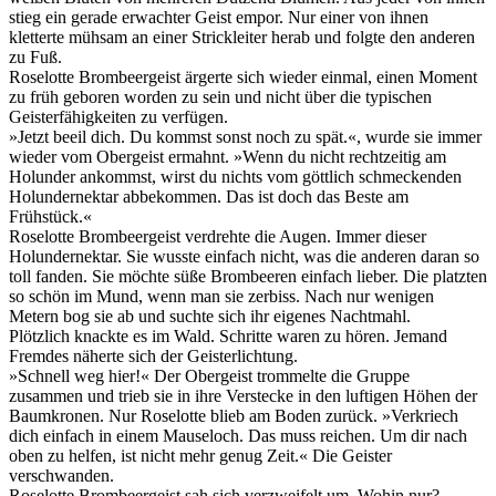
stieg ein gerade erwachter Geist empor. Nur einer von ihnen
kletterte mühsam an einer Strickleiter herab und folgte den anderen
zu Fuß.
Roselotte Brombeergeist ärgerte sich wieder einmal, einen Moment
zu früh geboren worden zu sein und nicht über die typischen
Geisterfähigkeiten zu verfügen.
»Jetzt beeil dich. Du kommst sonst noch zu spät.«, wurde sie immer
wieder vom Obergeist ermahnt. »Wenn du nicht rechtzeitig am
Holunder ankommst, wirst du nichts vom göttlich schmeckenden
Holundernektar abbekommen. Das ist doch das Beste am
Frühstück.«
Roselotte Brombeergeist verdrehte die Augen. Immer dieser
Holundernektar. Sie wusste einfach nicht, was die anderen daran so
toll fanden. Sie möchte süße Brombeeren einfach lieber. Die platzten
so schön im Mund, wenn man sie zerbiss. Nach nur wenigen
Metern bog sie ab und suchte sich ihr eigenes Nachtmahl.
Plötzlich knackte es im Wald. Schritte waren zu hören. Jemand
Fremdes näherte sich der Geisterlichtung.
»Schnell weg hier!« Der Obergeist trommelte die Gruppe
zusammen und trieb sie in ihre Verstecke in den luftigen Höhen der
Baumkronen. Nur Roselotte blieb am Boden zurück. »Verkriech
dich einfach in einem Mauseloch. Das muss reichen. Um dir nach
oben zu helfen, ist nicht mehr genug Zeit.« Die Geister
verschwanden.
Roselotte Brombeergeist sah sich verzweifelt um. Wohin nur?