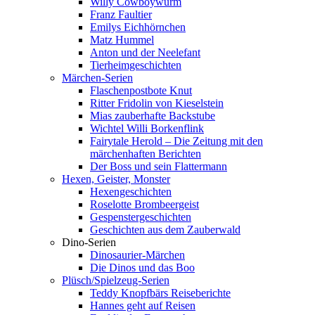
Willy Cowboywurm
Franz Faultier
Emilys Eichhörnchen
Matz Hummel
Anton und der Neelefant
Tierheimgeschichten
Märchen-Serien
Flaschenpostbote Knut
Ritter Fridolin von Kieselstein
Mias zauberhafte Backstube
Wichtel Willi Borkenflink
Fairytale Herold – Die Zeitung mit den
märchenhaften Berichten
Der Boss und sein Flattermann
Hexen, Geister, Monster
Hexengeschichten
Roselotte Brombeergeist
Gespenstergeschichten
Geschichten aus dem Zauberwald
Dino-Serien
Dinosaurier-Märchen
Die Dinos und das Boo
Plüsch/Spielzeug-Serien
Teddy Knopfbärs Reiseberichte
Hannes geht auf Reisen