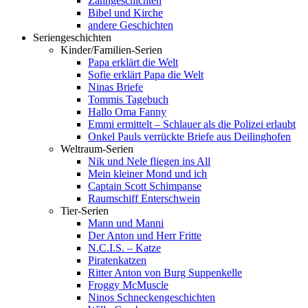
Zahngeschichten
Bibel und Kirche
andere Geschichten
Seriengeschichten
Kinder/Familien-Serien
Papa erklärt die Welt
Sofie erklärt Papa die Welt
Ninas Briefe
Tommis Tagebuch
Hallo Oma Fanny
Emmi ermittelt – Schlauer als die Polizei erlaubt
Onkel Pauls verrückte Briefe aus Deilinghofen
Weltraum-Serien
Nik und Nele fliegen ins All
Mein kleiner Mond und ich
Captain Scott Schimpanse
Raumschiff Enterschwein
Tier-Serien
Mann und Manni
Der Anton und Herr Fritte
N.C.I.S. – Katze
Piratenkatzen
Ritter Anton von Burg Suppenkelle
Froggy McMuscle
Ninos Schneckengeschichten