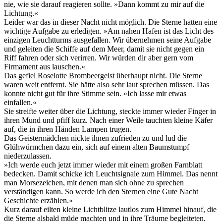
nie, wie sie darauf reagieren sollte. »Dann kommt zu mir auf die
Lichtung.«
Leider war das in dieser Nacht nicht möglich. Die Sterne hatten eine
wichtige Aufgabe zu erledigen. »Am nahen Hafen ist das Licht des
einzigen Leuchtturms ausgefallen. Wir übernehmen seine Aufgabe
und geleiten die Schiffe auf dem Meer, damit sie nicht gegen ein
Riff fahren oder sich verirren. Wir würden dir aber gern vom
Firmament aus lauschen.«
Das gefiel Roselotte Brombeergeist überhaupt nicht. Die Sterne
waren weit entfernt. Sie hätte also sehr laut sprechen müssen. Das
konnte nicht gut für ihre Stimme sein. »Ich lasse mir etwas
einfallen.«
Sie streifte weiter über die Lichtung, steckte immer wieder Finger in
ihren Mund und pfiff kurz. Nach einer Weile tauchten kleine Käfer
auf, die in ihren Händen Lampen trugen.
Das Geistermädchen nickte ihnen zufrieden zu und lud die
Glühwürmchen dazu ein, sich auf einem alten Baumstumpf
niederzulassen.
»Ich werde euch jetzt immer wieder mit einem großen Farnblatt
bedecken. Damit schicke ich Leuchtsignale zum Himmel. Das nennt
man Morsezeichen, mit denen man sich ohne zu sprechen
verständigen kann. So werde ich den Sternen eine Gute Nacht
Geschichte erzählen.«
Kurz darauf eilten kleine Lichtblitze lautlos zum Himmel hinauf, die
die Sterne alsbald müde machten und in ihre Träume begleiteten.