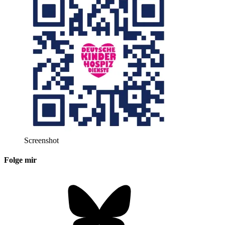
Screenshot
Folge mir
Bluesky