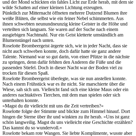
und der Mond schickten ein fahles Licht zur Erde herab, mit dem sie
wilde Schatten auf einer kleinen Lichtung erzeugten.
Pünktlich zur Mitternacht öffneten mehrere Dutzend Blumen ihre
weiße Blüten, die selbst wie ein feiner Nebel schimmerten. Aus
ihnen schwebten neunundneunzig kleine Geister in die Höhe und
verteilten sich langsam. Sie waren auf der Suche nach einem
ausgiebigen Nachtmahl. Nur ein Geist kletterte umständlich am
Blumenstängel nach unten.
Roselotte Brombeergeist ärgerte sich, wie in jeder Nacht, dass sie
nicht auch schweben konnte, doch dafür hatte sie ganz andere
Talente. Niemand war so gut darin, von einer Pfütze in die nächste
zu springen, denn dafür fehlten den Anderen die Füße und die
passenden Stiefel. Doch in dieser Nacht war der Boden viel zu
trocken für diesen Spaß.
Roselotte Brombeergeist überlegte, was sie nun anstellen konnte.
Nach einem Frühstück war es ihr nicht. Sie marschierte über die
Wiese, sah sich um. Vielleicht fand sich eine kleine Maus oder ein
anderes nachtaktives Tierchen, mit dem man spielen oder sich
unterhalten konnte.
»Magst du dir vielleicht mit uns die Zeit vertreiben?«
Roselotte folgte der Stimmte und blickte zum Himmel hinauf. Dort
hingen die Sterne über ihr und winkten zu ihr herab. »Uns ist ganz
schön langweilig. Magst du uns vielleicht eine Geschichte erzählen?
Das kannst du so wundervoll.«
Roselotte bekam rote Wangen. Sie liebte Komplimente, wusste aber