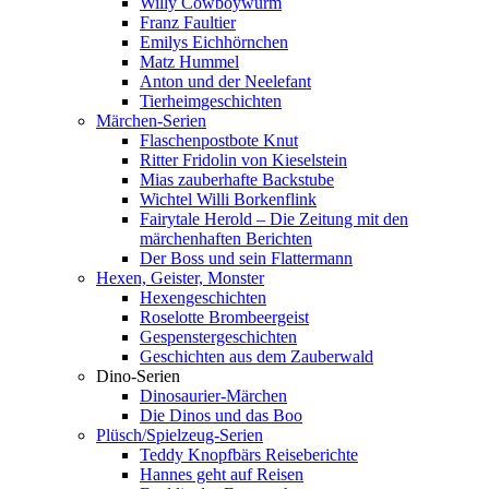
Willy Cowboywurm
Franz Faultier
Emilys Eichhörnchen
Matz Hummel
Anton und der Neelefant
Tierheimgeschichten
Märchen-Serien
Flaschenpostbote Knut
Ritter Fridolin von Kieselstein
Mias zauberhafte Backstube
Wichtel Willi Borkenflink
Fairytale Herold – Die Zeitung mit den
märchenhaften Berichten
Der Boss und sein Flattermann
Hexen, Geister, Monster
Hexengeschichten
Roselotte Brombeergeist
Gespenstergeschichten
Geschichten aus dem Zauberwald
Dino-Serien
Dinosaurier-Märchen
Die Dinos und das Boo
Plüsch/Spielzeug-Serien
Teddy Knopfbärs Reiseberichte
Hannes geht auf Reisen