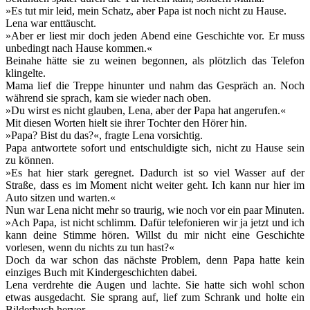
»Es tut mir leid, mein Schatz, aber Papa ist noch nicht zu Hause.
Lena war enttäuscht.
»Aber er liest mir doch jeden Abend eine Geschichte vor. Er muss
unbedingt nach Hause kommen.«
Beinahe hätte sie zu weinen begonnen, als plötzlich das Telefon
klingelte.
Mama lief die Treppe hinunter und nahm das Gespräch an. Noch
während sie sprach, kam sie wieder nach oben.
»Du wirst es nicht glauben, Lena, aber der Papa hat angerufen.«
Mit diesen Worten hielt sie ihrer Tochter den Hörer hin.
»Papa? Bist du das?«, fragte Lena vorsichtig.
Papa antwortete sofort und entschuldigte sich, nicht zu Hause sein
zu können.
»Es hat hier stark geregnet. Dadurch ist so viel Wasser auf der
Straße, dass es im Moment nicht weiter geht. Ich kann nur hier im
Auto sitzen und warten.«
Nun war Lena nicht mehr so traurig, wie noch vor ein paar Minuten.
»Ach Papa, ist nicht schlimm. Dafür telefonieren wir ja jetzt und ich
kann deine Stimme hören. Willst du mir nicht eine Geschichte
vorlesen, wenn du nichts zu tun hast?«
Doch da war schon das nächste Problem, denn Papa hatte kein
einziges Buch mit Kindergeschichten dabei.
Lena verdrehte die Augen und lachte. Sie hatte sich wohl schon
etwas ausgedacht. Sie sprang auf, lief zum Schrank und holte ein
Bilderbuch hervor.