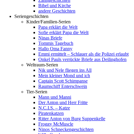
Zahngeschichten
Bibel und Kirche
andere Geschichten
Seriengeschichten
Kinder/Familien-Serien
Papa erklärt die Welt
Sofie erklärt Papa die Welt
Ninas Briefe
Tommis Tagebuch
Hallo Oma Fanny
Emmi ermittelt – Schlauer als die Polizei erlaubt
Onkel Pauls verrückte Briefe aus Deilinghofen
Weltraum-Serien
Nik und Nele fliegen ins All
Mein kleiner Mond und ich
Captain Scott Schimpanse
Raumschiff Enterschwein
Tier-Serien
Mann und Manni
Der Anton und Herr Fritte
N.C.I.S. – Katze
Piratenkatzen
Ritter Anton von Burg Suppenkelle
Froggy McMuscle
Ninos Schneckengeschichten