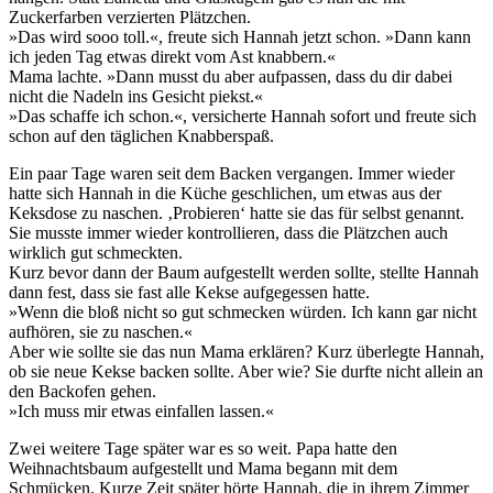
Zuckerfarben verzierten Plätzchen.
»Das wird sooo toll.«, freute sich Hannah jetzt schon. »Dann kann
ich jeden Tag etwas direkt vom Ast knabbern.«
Mama lachte. »Dann musst du aber aufpassen, dass du dir dabei
nicht die Nadeln ins Gesicht piekst.«
»Das schaffe ich schon.«, versicherte Hannah sofort und freute sich
schon auf den täglichen Knabberspaß.
Ein paar Tage waren seit dem Backen vergangen. Immer wieder
hatte sich Hannah in die Küche geschlichen, um etwas aus der
Keksdose zu naschen. ‚Probieren‘ hatte sie das für selbst genannt.
Sie musste immer wieder kontrollieren, dass die Plätzchen auch
wirklich gut schmeckten.
Kurz bevor dann der Baum aufgestellt werden sollte, stellte Hannah
dann fest, dass sie fast alle Kekse aufgegessen hatte.
»Wenn die bloß nicht so gut schmecken würden. Ich kann gar nicht
aufhören, sie zu naschen.«
Aber wie sollte sie das nun Mama erklären? Kurz überlegte Hannah,
ob sie neue Kekse backen sollte. Aber wie? Sie durfte nicht allein an
den Backofen gehen.
»Ich muss mir etwas einfallen lassen.«
Zwei weitere Tage später war es so weit. Papa hatte den
Weihnachtsbaum aufgestellt und Mama begann mit dem
Schmücken. Kurze Zeit später hörte Hannah, die in ihrem Zimmer