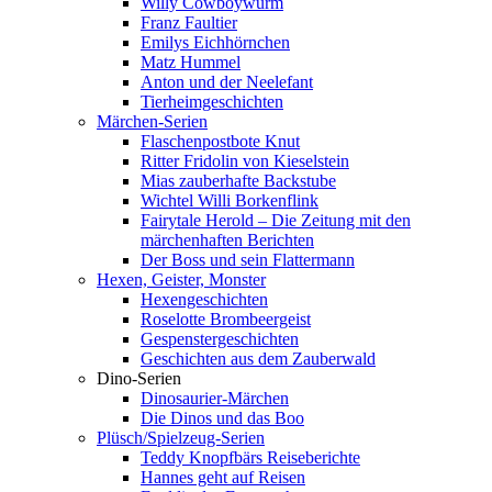
Willy Cowboywurm
Franz Faultier
Emilys Eichhörnchen
Matz Hummel
Anton und der Neelefant
Tierheimgeschichten
Märchen-Serien
Flaschenpostbote Knut
Ritter Fridolin von Kieselstein
Mias zauberhafte Backstube
Wichtel Willi Borkenflink
Fairytale Herold – Die Zeitung mit den
märchenhaften Berichten
Der Boss und sein Flattermann
Hexen, Geister, Monster
Hexengeschichten
Roselotte Brombeergeist
Gespenstergeschichten
Geschichten aus dem Zauberwald
Dino-Serien
Dinosaurier-Märchen
Die Dinos und das Boo
Plüsch/Spielzeug-Serien
Teddy Knopfbärs Reiseberichte
Hannes geht auf Reisen