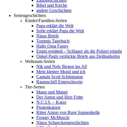
Zahngeschichten
Bibel und Kirche
andere Geschichten
Seriengeschichten
Kinder/Familien-Serien
Papa erklärt die Welt
Sofie erklärt Papa die Welt
Ninas Briefe
Tommis Tagebuch
Hallo Oma Fanny
Emmi ermittelt – Schlauer als die Polizei erlaubt
Onkel Pauls verrückte Briefe aus Deilinghofen
Weltraum-Serien
Nik und Nele fliegen ins All
Mein kleiner Mond und ich
Captain Scott Schimpanse
Raumschiff Enterschwein
Tier-Serien
Mann und Manni
Der Anton und Herr Fritte
N.C.I.S. – Katze
Piratenkatzen
Ritter Anton von Burg Suppenkelle
Froggy McMuscle
Ninos Schneckengeschichten