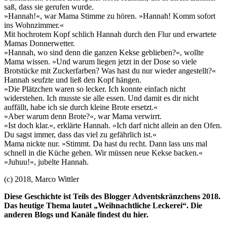
saß, dass sie gerufen wurde.
»Hannah!«, war Mama Stimme zu hören. »Hannah! Komm sofort
ins Wohnzimmer.«
Mit hochrotem Kopf schlich Hannah durch den Flur und erwartete
Mamas Donnerwetter.
»Hannah, wo sind denn die ganzen Kekse geblieben?«, wollte
Mama wissen. »Und warum liegen jetzt in der Dose so viele
Brotstücke mit Zuckerfarben? Was hast du nur wieder angestellt?«
Hannah seufzte und ließ den Kopf hängen.
»Die Plätzchen waren so lecker. Ich konnte einfach nicht
widerstehen. Ich musste sie alle essen. Und damit es dir nicht
auffällt, habe ich sie durch kleine Brote ersetzt.«
»Aber warum denn Brote?«, war Mama verwirrt.
»Ist doch klar.«, erklärte Hannah. »Ich darf nicht allein an den Ofen.
Du sagst immer, dass das viel zu gefährlich ist.«
Mama nickte nur. »Stimmt. Da hast du recht. Dann lass uns mal
schnell in die Küche gehen. Wir müssen neue Kekse backen.«
»Juhuu!«, jubelte Hannah.
(c) 2018, Marco Wittler
Diese Geschichte ist Teils des Blogger Adventskränzchens 2018.
Das heutige Thema lautet „Weihnachtliche Leckerei“. Die
anderen Blogs und Kanäle findest du hier.