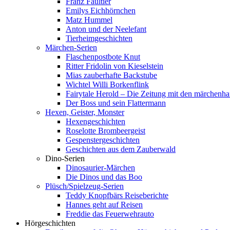
Franz Faultier
Emilys Eichhörnchen
Matz Hummel
Anton und der Neelefant
Tierheimgeschichten
Märchen-Serien
Flaschenpostbote Knut
Ritter Fridolin von Kieselstein
Mias zauberhafte Backstube
Wichtel Willi Borkenflink
Fairytale Herold – Die Zeitung mit den märchenha
Der Boss und sein Flattermann
Hexen, Geister, Monster
Hexengeschichten
Roselotte Brombeergeist
Gespenstergeschichten
Geschichten aus dem Zauberwald
Dino-Serien
Dinosaurier-Märchen
Die Dinos und das Boo
Plüsch/Spielzeug-Serien
Teddy Knopfbärs Reiseberichte
Hannes geht auf Reisen
Freddie das Feuerwehrauto
Hörgeschichten