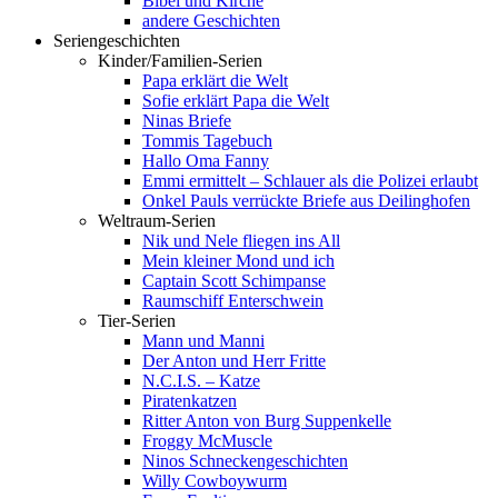
Bibel und Kirche
andere Geschichten
Seriengeschichten
Kinder/Familien-Serien
Papa erklärt die Welt
Sofie erklärt Papa die Welt
Ninas Briefe
Tommis Tagebuch
Hallo Oma Fanny
Emmi ermittelt – Schlauer als die Polizei erlaubt
Onkel Pauls verrückte Briefe aus Deilinghofen
Weltraum-Serien
Nik und Nele fliegen ins All
Mein kleiner Mond und ich
Captain Scott Schimpanse
Raumschiff Enterschwein
Tier-Serien
Mann und Manni
Der Anton und Herr Fritte
N.C.I.S. – Katze
Piratenkatzen
Ritter Anton von Burg Suppenkelle
Froggy McMuscle
Ninos Schneckengeschichten
Willy Cowboywurm