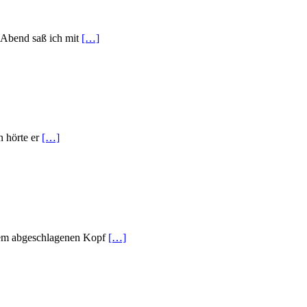
n Abend saß ich mit
[…]
n hörte er
[…]
 dem abgeschlagenen Kopf
[…]