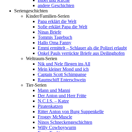
Bibel und Kirche
andere Geschichten
Seriengeschichten
Kinder/Familien-Serien
Papa erklärt die Welt
Sofie erklärt Papa die Welt
Ninas Briefe
Tommis Tagebuch
Hallo Oma Fanny
Emmi ermittelt – Schlauer als die Polizei erlaubt
Onkel Pauls verrückte Briefe aus Deilinghofen
Weltraum-Serien
Nik und Nele fliegen ins All
Mein kleiner Mond und ich
Captain Scott Schimpanse
Raumschiff Enterschwein
Tier-Serien
Mann und Manni
Der Anton und Herr Fritte
N.C.I.S. – Katze
Piratenkatzen
Ritter Anton von Burg Suppenkelle
Froggy McMuscle
Ninos Schneckengeschichten
Willy Cowboywurm