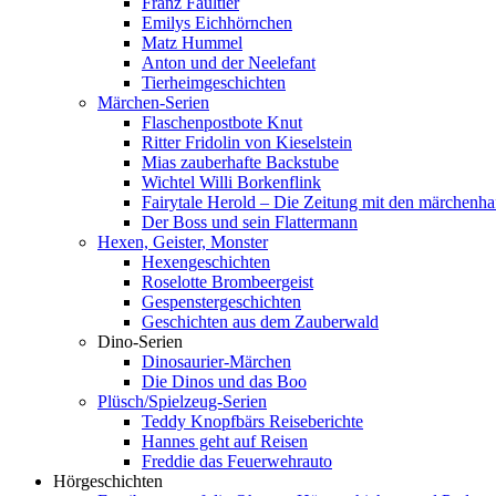
Franz Faultier
Emilys Eichhörnchen
Matz Hummel
Anton und der Neelefant
Tierheimgeschichten
Märchen-Serien
Flaschenpostbote Knut
Ritter Fridolin von Kieselstein
Mias zauberhafte Backstube
Wichtel Willi Borkenflink
Fairytale Herold – Die Zeitung mit den märchenha
Der Boss und sein Flattermann
Hexen, Geister, Monster
Hexengeschichten
Roselotte Brombeergeist
Gespenstergeschichten
Geschichten aus dem Zauberwald
Dino-Serien
Dinosaurier-Märchen
Die Dinos und das Boo
Plüsch/Spielzeug-Serien
Teddy Knopfbärs Reiseberichte
Hannes geht auf Reisen
Freddie das Feuerwehrauto
Hörgeschichten