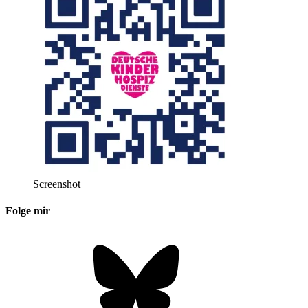
Screenshot
Folge mir
Bluesky