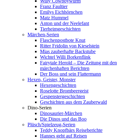
Willy Cowboywurm
Franz Faultier
Emilys Eichhörnchen
Matz Hummel
Anton und der Neelefant
Tierheimgeschichten
Märchen-Serien
Flaschenpostbote Knut
Ritter Fridolin von Kieselstein
Mias zauberhafte Backstube
Wichtel Willi Borkenflink
Fairytale Herold – Die Zeitung mit den
märchenhaften Berichten
Der Boss und sein Flattermann
Hexen, Geister, Monster
Hexengeschichten
Roselotte Brombeergeist
Gespenstergeschichten
Geschichten aus dem Zauberwald
Dino-Serien
Dinosaurier-Märchen
Die Dinos und das Boo
Plüsch/Spielzeug-Serien
Teddy Knopfbärs Reiseberichte
Hannes geht auf Reisen