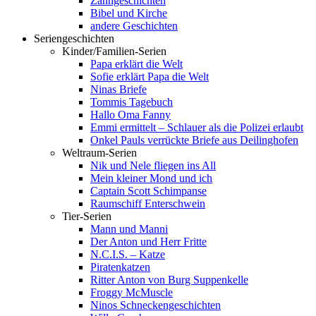
Zahngeschichten
Bibel und Kirche
andere Geschichten
Seriengeschichten
Kinder/Familien-Serien
Papa erklärt die Welt
Sofie erklärt Papa die Welt
Ninas Briefe
Tommis Tagebuch
Hallo Oma Fanny
Emmi ermittelt – Schlauer als die Polizei erlaubt
Onkel Pauls verrückte Briefe aus Deilinghofen
Weltraum-Serien
Nik und Nele fliegen ins All
Mein kleiner Mond und ich
Captain Scott Schimpanse
Raumschiff Enterschwein
Tier-Serien
Mann und Manni
Der Anton und Herr Fritte
N.C.I.S. – Katze
Piratenkatzen
Ritter Anton von Burg Suppenkelle
Froggy McMuscle
Ninos Schneckengeschichten