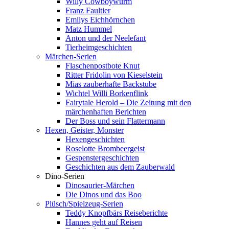
Willy Cowboywurm
Franz Faultier
Emilys Eichhörnchen
Matz Hummel
Anton und der Neelefant
Tierheimgeschichten
Märchen-Serien
Flaschenpostbote Knut
Ritter Fridolin von Kieselstein
Mias zauberhafte Backstube
Wichtel Willi Borkenflink
Fairytale Herold – Die Zeitung mit den
märchenhaften Berichten
Der Boss und sein Flattermann
Hexen, Geister, Monster
Hexengeschichten
Roselotte Brombeergeist
Gespenstergeschichten
Geschichten aus dem Zauberwald
Dino-Serien
Dinosaurier-Märchen
Die Dinos und das Boo
Plüsch/Spielzeug-Serien
Teddy Knopfbärs Reiseberichte
Hannes geht auf Reisen