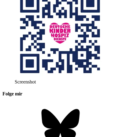
Screenshot
Folge mir
Bluesky