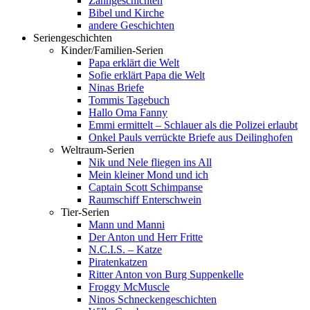
Zahngeschichten
Bibel und Kirche
andere Geschichten
Seriengeschichten
Kinder/Familien-Serien
Papa erklärt die Welt
Sofie erklärt Papa die Welt
Ninas Briefe
Tommis Tagebuch
Hallo Oma Fanny
Emmi ermittelt – Schlauer als die Polizei erlaubt
Onkel Pauls verrückte Briefe aus Deilinghofen
Weltraum-Serien
Nik und Nele fliegen ins All
Mein kleiner Mond und ich
Captain Scott Schimpanse
Raumschiff Enterschwein
Tier-Serien
Mann und Manni
Der Anton und Herr Fritte
N.C.I.S. – Katze
Piratenkatzen
Ritter Anton von Burg Suppenkelle
Froggy McMuscle
Ninos Schneckengeschichten