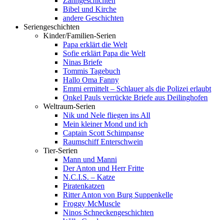
Zahngeschichten
Bibel und Kirche
andere Geschichten
Seriengeschichten
Kinder/Familien-Serien
Papa erklärt die Welt
Sofie erklärt Papa die Welt
Ninas Briefe
Tommis Tagebuch
Hallo Oma Fanny
Emmi ermittelt – Schlauer als die Polizei erlaubt
Onkel Pauls verrückte Briefe aus Deilinghofen
Weltraum-Serien
Nik und Nele fliegen ins All
Mein kleiner Mond und ich
Captain Scott Schimpanse
Raumschiff Enterschwein
Tier-Serien
Mann und Manni
Der Anton und Herr Fritte
N.C.I.S. – Katze
Piratenkatzen
Ritter Anton von Burg Suppenkelle
Froggy McMuscle
Ninos Schneckengeschichten