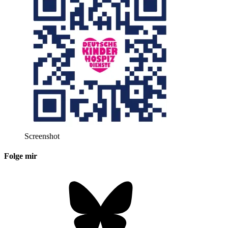
Screenshot
Folge mir
Bluesky