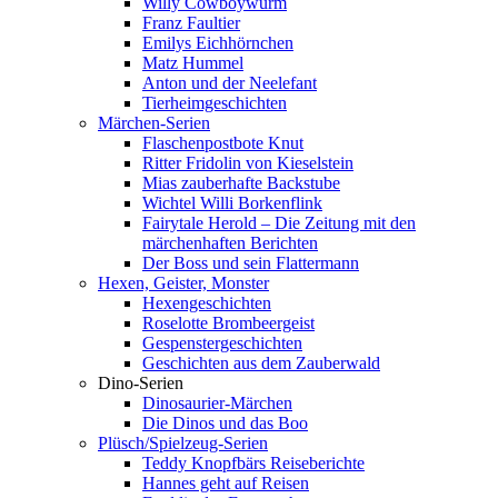
Willy Cowboywurm
Franz Faultier
Emilys Eichhörnchen
Matz Hummel
Anton und der Neelefant
Tierheimgeschichten
Märchen-Serien
Flaschenpostbote Knut
Ritter Fridolin von Kieselstein
Mias zauberhafte Backstube
Wichtel Willi Borkenflink
Fairytale Herold – Die Zeitung mit den
märchenhaften Berichten
Der Boss und sein Flattermann
Hexen, Geister, Monster
Hexengeschichten
Roselotte Brombeergeist
Gespenstergeschichten
Geschichten aus dem Zauberwald
Dino-Serien
Dinosaurier-Märchen
Die Dinos und das Boo
Plüsch/Spielzeug-Serien
Teddy Knopfbärs Reiseberichte
Hannes geht auf Reisen