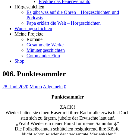
Freddie das Feuerwehrauto
Hörgeschichten
Es gibt was auf die Ohren – Hörgeschichten und
Podcasts
Papa erklärt die Welt – Hörgeschichten
Wunschgeschichten
Meine Projekte
Romane
Gesammelte Werke
Minutengeschichten
Commander Finn
Shop
006. Punktesammler
28. Juni 2020
Marco
Allgemein
0
Punktesammler
ZACK!
Wieder hatten sie einen Raser mit ihrer Radarfalle erwischt. Doch
statt sich zu ärgern, jubelte der Erwischte laut auf.
„Yeah! Wieder ein neuer Punkt für meine Sammlung.“
Die Polizeibeamten schüttelten resignierend ihre Köpfe.
„Nicht schon wieder der verdammte Marienkäfer.“