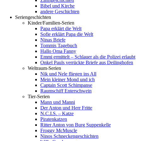
Zahngeschichten
Bibel und Kirche
andere Geschichten
Seriengeschichten
Kinder/Familien-Serien
Papa erklärt die Welt
Sofie erklärt Papa die Welt
Ninas Briefe
Tommis Tagebuch
Hallo Oma Fanny
Emmi ermittelt – Schlauer als die Polizei erlaubt
Onkel Pauls verrückte Briefe aus Deilinghofen
Weltraum-Serien
Nik und Nele fliegen ins All
Mein kleiner Mond und ich
Captain Scott Schimpanse
Raumschiff Enterschwein
Tier-Serien
Mann und Manni
Der Anton und Herr Fritte
N.C.I.S. – Katze
Piratenkatzen
Ritter Anton von Burg Suppenkelle
Froggy McMuscle
Ninos Schneckengeschichten