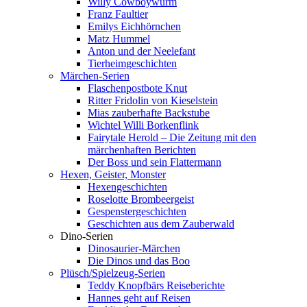
Willy Cowboywurm
Franz Faultier
Emilys Eichhörnchen
Matz Hummel
Anton und der Neelefant
Tierheimgeschichten
Märchen-Serien
Flaschenpostbote Knut
Ritter Fridolin von Kieselstein
Mias zauberhafte Backstube
Wichtel Willi Borkenflink
Fairytale Herold – Die Zeitung mit den
märchenhaften Berichten
Der Boss und sein Flattermann
Hexen, Geister, Monster
Hexengeschichten
Roselotte Brombeergeist
Gespenstergeschichten
Geschichten aus dem Zauberwald
Dino-Serien
Dinosaurier-Märchen
Die Dinos und das Boo
Plüsch/Spielzeug-Serien
Teddy Knopfbärs Reiseberichte
Hannes geht auf Reisen