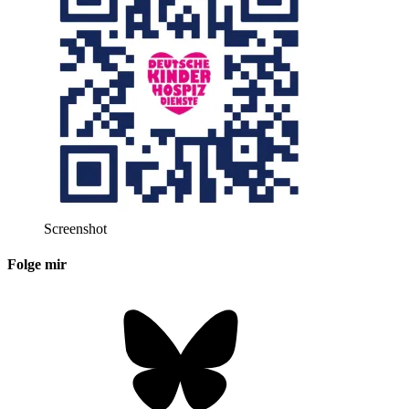
Screenshot
Folge mir
Bluesky