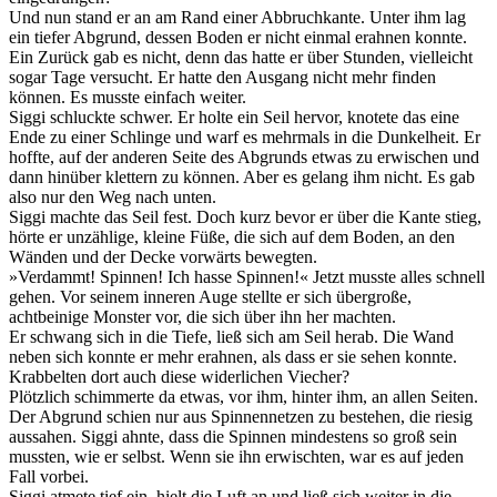
Und nun stand er an am Rand einer Abbruchkante. Unter ihm lag
ein tiefer Abgrund, dessen Boden er nicht einmal erahnen konnte.
Ein Zurück gab es nicht, denn das hatte er über Stunden, vielleicht
sogar Tage versucht. Er hatte den Ausgang nicht mehr finden
können. Es musste einfach weiter.
Siggi schluckte schwer. Er holte ein Seil hervor, knotete das eine
Ende zu einer Schlinge und warf es mehrmals in die Dunkelheit. Er
hoffte, auf der anderen Seite des Abgrunds etwas zu erwischen und
dann hinüber klettern zu können. Aber es gelang ihm nicht. Es gab
also nur den Weg nach unten.
Siggi machte das Seil fest. Doch kurz bevor er über die Kante stieg,
hörte er unzählige, kleine Füße, die sich auf dem Boden, an den
Wänden und der Decke vorwärts bewegten.
»Verdammt! Spinnen! Ich hasse Spinnen!« Jetzt musste alles schnell
gehen. Vor seinem inneren Auge stellte er sich übergroße,
achtbeinige Monster vor, die sich über ihn her machten.
Er schwang sich in die Tiefe, ließ sich am Seil herab. Die Wand
neben sich konnte er mehr erahnen, als dass er sie sehen konnte.
Krabbelten dort auch diese widerlichen Viecher?
Plötzlich schimmerte da etwas, vor ihm, hinter ihm, an allen Seiten.
Der Abgrund schien nur aus Spinnennetzen zu bestehen, die riesig
aussahen. Siggi ahnte, dass die Spinnen mindestens so groß sein
mussten, wie er selbst. Wenn sie ihn erwischten, war es auf jeden
Fall vorbei.
Siggi atmete tief ein, hielt die Luft an und ließ sich weiter in die