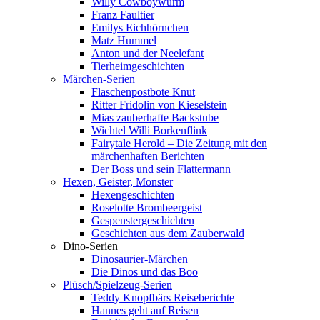
Willy Cowboywurm
Franz Faultier
Emilys Eichhörnchen
Matz Hummel
Anton und der Neelefant
Tierheimgeschichten
Märchen-Serien
Flaschenpostbote Knut
Ritter Fridolin von Kieselstein
Mias zauberhafte Backstube
Wichtel Willi Borkenflink
Fairytale Herold – Die Zeitung mit den
märchenhaften Berichten
Der Boss und sein Flattermann
Hexen, Geister, Monster
Hexengeschichten
Roselotte Brombeergeist
Gespenstergeschichten
Geschichten aus dem Zauberwald
Dino-Serien
Dinosaurier-Märchen
Die Dinos und das Boo
Plüsch/Spielzeug-Serien
Teddy Knopfbärs Reiseberichte
Hannes geht auf Reisen