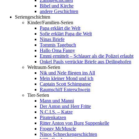
Zahngeschichten
Bibel und Kirche
andere Geschichten
Seriengeschichten
Kinder/Familien-Serien
Papa erklärt die Welt
Sofie erklärt Papa die Welt
Ninas Briefe
Tommis Tagebuch
Hallo Oma Fanny
Emmi ermittelt – Schlauer als die Polizei erlaubt
Onkel Pauls verrückte Briefe aus Deilinghofen
Weltraum-Serien
Nik und Nele fliegen ins All
Mein kleiner Mond und ich
Captain Scott Schimpanse
Raumschiff Enterschwein
Tier-Serien
Mann und Manni
Der Anton und Herr Fritte
N.C.I.S. – Katze
Piratenkatzen
Ritter Anton von Burg Suppenkelle
Froggy McMuscle
Ninos Schneckengeschichten