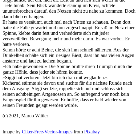
Tiefe hinab. Sein Blick wanderte ständig im Kreis, achtete
ununterbrochen darauf, den Netzen nicht zu nahe zu kommen. Doch
dann blieb er hängen.
Er hatte es versäumt, auch mal nach Unten zu schauen. Denn dort
hatte die Falle gewartet und nun zugeschnappt. Er saß im Netz einer
Spinne, klebte darin fest und verhedderte sich mit jeder
verzweifelten Bewegung mehr und mehr darin. Es war vorbei. Er
hatte verloren.
Schon hörte er acht Beine, die sich ihm schnell näherten. Aus der
Dunkelheit schälte sich ein riesiges Biest, dass ihn aus vielen Augen
anstarrte und laut zu lachen begann.
»Ich habe gewonnen!« Die Spinne brüllte ihren Triumph durch die
ganze Höhle, dass jeder sie hören konnte.
»Siggi hat verloren. Jetzt bin ich dran mit weglaufen.«
Kichernd stürmte sie davon und suchte für die nächste Runde nach
dem Ausgang. Siggi seufzte, rappelte sich auf und schloss sich
seinen achtbeinigen Artgenossen an. So aufregend war noch kein
Fangenspiel für ihn gewesen. Er hoffte, dass er bald wieder von
seinen Freunden gejagt werden würde.
(c) 2021, Marco Wittler
Image by
Clker-Free-Vector-Images
from
Pixabay