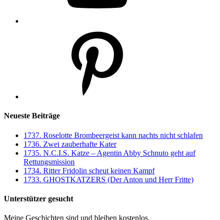
Pinterest
Neueste Beiträge
1737. Roselotte Brombeergeist kann nachts nicht schlafen
1736. Zwei zauberhafte Kater
1735. N.C.I.S. Katze – Agentin Abby Schnuto geht auf
Rettungsmission
1734. Ritter Fridolin scheut keinen Kampf
1733. GHOSTKATZERS (Der Anton und Herr Fritte)
Unterstützer gesucht
Meine Geschichten sind und bleiben kostenlos.