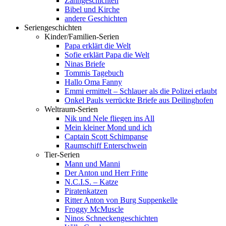
Zahngeschichten
Bibel und Kirche
andere Geschichten
Seriengeschichten
Kinder/Familien-Serien
Papa erklärt die Welt
Sofie erklärt Papa die Welt
Ninas Briefe
Tommis Tagebuch
Hallo Oma Fanny
Emmi ermittelt – Schlauer als die Polizei erlaubt
Onkel Pauls verrückte Briefe aus Deilinghofen
Weltraum-Serien
Nik und Nele fliegen ins All
Mein kleiner Mond und ich
Captain Scott Schimpanse
Raumschiff Enterschwein
Tier-Serien
Mann und Manni
Der Anton und Herr Fritte
N.C.I.S. – Katze
Piratenkatzen
Ritter Anton von Burg Suppenkelle
Froggy McMuscle
Ninos Schneckengeschichten