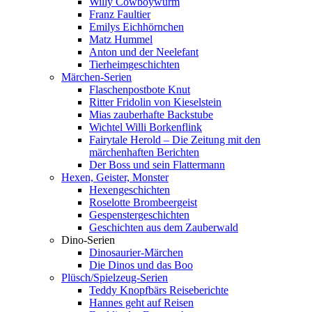
Willy Cowboywurm
Franz Faultier
Emilys Eichhörnchen
Matz Hummel
Anton und der Neelefant
Tierheimgeschichten
Märchen-Serien
Flaschenpostbote Knut
Ritter Fridolin von Kieselstein
Mias zauberhafte Backstube
Wichtel Willi Borkenflink
Fairytale Herold – Die Zeitung mit den
märchenhaften Berichten
Der Boss und sein Flattermann
Hexen, Geister, Monster
Hexengeschichten
Roselotte Brombeergeist
Gespenstergeschichten
Geschichten aus dem Zauberwald
Dino-Serien
Dinosaurier-Märchen
Die Dinos und das Boo
Plüsch/Spielzeug-Serien
Teddy Knopfbärs Reiseberichte
Hannes geht auf Reisen