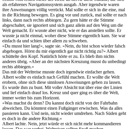
als erfahrenes Navigationssystem ausgab. Aber irgendwie waren
ihre Anweisungen völlig verrückt. Mal sollte er sich in die eine, mal
in die Richtung bewegen. Es ging vor und zurück, mal sollte er nach
links, dann nach rechts abbiegen. Zu gern hätte er die Stimme
abgeschaltet, sie ignoriert und sich ganz allein auf den Weg um die
Welt gemacht. Er wusste aber nicht, wie er das anstellen sollte. Er
wusste ja nicht einmal, woher diese Stimme eigentlich kam. Sie war
einfach da und schien über allem zu schweben.
»Du musst hier lang!«, sagte sie. »Nein, du bist schon wieder falsch
abgebogen. Hörst du mir eigentlich gar nicht richtig zu?« Albert
schüttelte den Kopf. Natürlich hörte er zu. Es blieb ihm nichts
anderes übrig. »Aber an der nächsten Kreuzung musst du unbedingt
rechts abbiegen.«
Das mit der Weltreise musste doch irgendwie einfacher gehen.
Albert wollte es einfach nach Gefühl machen. Er wollte die Welt
erobern, ohne sich diese sinnlosen Anweisungen geben zu lassen.
Es wurde ihm zu bunt. Mit voller Absicht trat über eine der Linien
und lief einfach drauf los. Kreuz und quer ging es über die Welt,
immer weiter bis zum Horizont.
»Was machst du denn? Du kannst doch nicht von der Fahrbahn
abweichen. Du könntest einen Fußgänger erwischen. Was da alles
passieren kann. Und nein, nicht wieder umdrehen. Nach Süden geht
es doch in die andere Richtung.«
Albert lachte. Nein, jetzt würde er sich nicht mehr kommandieren
lassen. Das war vorbei. Weltreisen sollten Spaß machen.