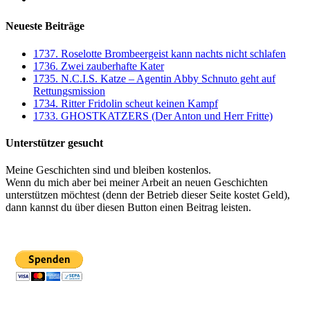
Neueste Beiträge
1737. Roselotte Brombeergeist kann nachts nicht schlafen
1736. Zwei zauberhafte Kater
1735. N.C.I.S. Katze – Agentin Abby Schnuto geht auf
Rettungsmission
1734. Ritter Fridolin scheut keinen Kampf
1733. GHOSTKATZERS (Der Anton und Herr Fritte)
Unterstützer gesucht
Meine Geschichten sind und bleiben kostenlos.
Wenn du mich aber bei meiner Arbeit an neuen Geschichten
unterstützen möchtest (denn der Betrieb dieser Seite kostet Geld),
dann kannst du über diesen Button einen Beitrag leisten.