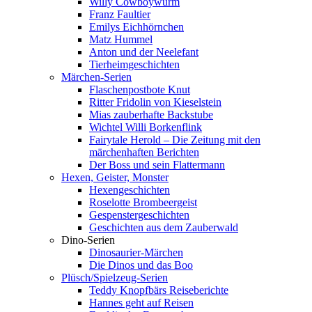
Willy Cowboywurm
Franz Faultier
Emilys Eichhörnchen
Matz Hummel
Anton und der Neelefant
Tierheimgeschichten
Märchen-Serien
Flaschenpostbote Knut
Ritter Fridolin von Kieselstein
Mias zauberhafte Backstube
Wichtel Willi Borkenflink
Fairytale Herold – Die Zeitung mit den
märchenhaften Berichten
Der Boss und sein Flattermann
Hexen, Geister, Monster
Hexengeschichten
Roselotte Brombeergeist
Gespenstergeschichten
Geschichten aus dem Zauberwald
Dino-Serien
Dinosaurier-Märchen
Die Dinos und das Boo
Plüsch/Spielzeug-Serien
Teddy Knopfbärs Reiseberichte
Hannes geht auf Reisen