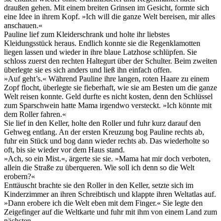
draußen gehen. Mit einem breiten Grinsen im Gesicht, formte sich
eine Idee in ihrem Kopf. »Ich will die ganze Welt bereisen, mir alles
anschauen.«
Pauline lief zum Kleiderschrank und holte ihr liebstes
Kleidungsstück heraus. Endlich konnte sie die Regenklamotten
liegen lassen und wieder in ihre blaue Latzhose schlüpfen. Sie
schloss zuerst den rechten Haltegurt über der Schulter. Beim zweiten
überlegte sie es sich anders und ließ ihn einfach offen.
»Auf geht’s.« Während Pauline ihre langen, roten Haare zu einem
Zopf flocht, überlegte sie fieberhaft, wie sie am Besten um die ganze
Welt reisen konnte. Geld durfte es nicht kosten, denn den Schlüssel
zum Sparschwein hatte Mama irgendwo versteckt. »Ich könnte mit
dem Roller fahren.«
Sie lief in den Keller, holte den Roller und fuhr kurz darauf den
Gehweg entlang. An der ersten Kreuzung bog Pauline rechts ab,
fuhr ein Stück und bog dann wieder rechts ab. Das wiederholte so
oft, bis sie wieder vor dem Haus stand.
»Ach, so ein Mist.«, ärgerte sie sie. »Mama hat mir doch verboten,
allein die Straße zu überqueren. Wie soll ich denn so die Welt
erobern?«
Enttäuscht brachte sie den Roller in den Keller, setzte sich im
Kinderzimmer an ihren Schreibtisch und klappte ihren Weltatlas auf.
»Dann erobere ich die Welt eben mit dem Finger.« Sie legte den
Zeigefinger auf die Weltkarte und fuhr mit ihm von einem Land zum
nächsten.