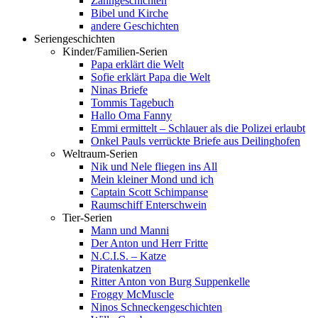
Zahngeschichten
Bibel und Kirche
andere Geschichten
Seriengeschichten
Kinder/Familien-Serien
Papa erklärt die Welt
Sofie erklärt Papa die Welt
Ninas Briefe
Tommis Tagebuch
Hallo Oma Fanny
Emmi ermittelt – Schlauer als die Polizei erlaubt
Onkel Pauls verrückte Briefe aus Deilinghofen
Weltraum-Serien
Nik und Nele fliegen ins All
Mein kleiner Mond und ich
Captain Scott Schimpanse
Raumschiff Enterschwein
Tier-Serien
Mann und Manni
Der Anton und Herr Fritte
N.C.I.S. – Katze
Piratenkatzen
Ritter Anton von Burg Suppenkelle
Froggy McMuscle
Ninos Schneckengeschichten