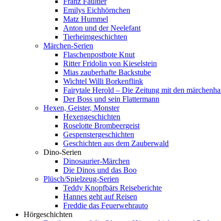
Franz Faultier
Emilys Eichhörnchen
Matz Hummel
Anton und der Neelefant
Tierheimgeschichten
Märchen-Serien
Flaschenpostbote Knut
Ritter Fridolin von Kieselstein
Mias zauberhafte Backstube
Wichtel Willi Borkenflink
Fairytale Herold – Die Zeitung mit den märchenha
Der Boss und sein Flattermann
Hexen, Geister, Monster
Hexengeschichten
Roselotte Brombeergeist
Gespenstergeschichten
Geschichten aus dem Zauberwald
Dino-Serien
Dinosaurier-Märchen
Die Dinos und das Boo
Plüsch/Spielzeug-Serien
Teddy Knopfbärs Reiseberichte
Hannes geht auf Reisen
Freddie das Feuerwehrauto
Hörgeschichten