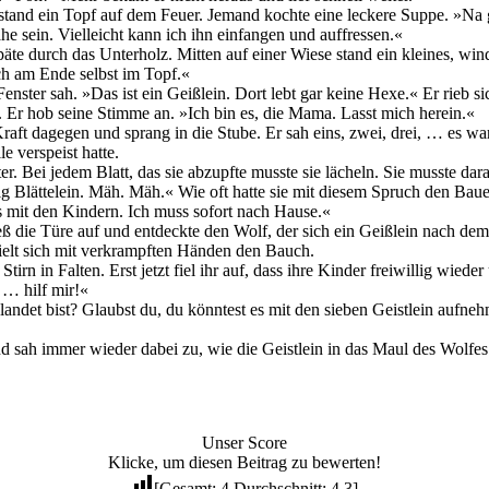
o stand ein Topf auf dem Feuer. Jemand kochte eine leckere Suppe. »Na
 sein. Vielleicht kann ich ihn einfangen und auffressen.«
päte durch das Unterholz. Mitten auf einer Wiese stand ein kleines, wi
ch am Ende selbst im Topf.«
 Fenster sah. »Das ist ein Geißlein. Dort lebt gar keine Hexe.« Er rieb
n. Er hob seine Stimme an. »Ich bin es, die Mama. Lasst mich herein.«
 Kraft dagegen und sprang in die Stube. Er sah eins, zwei, drei, … es 
e verspeist hatte.
er. Bei jedem Blatt, das sie abzupfte musste sie lächeln. Sie musste d
zig Blättelein. Mäh. Mäh.« Wie oft hatte sie mit diesem Spruch den Baue
s mit den Kindern. Ich muss sofort nach Hause.«
stieß die Türe auf und entdeckte den Wolf, der sich ein Geißlein nach d
hielt sich mit verkrampften Händen den Bauch.
irn in Falten. Erst jetzt fiel ihr auf, dass ihre Kinder freiwillig wied
 … hilf mir!«
andet bist? Glaubst du, du könntest es mit den sieben Geistlein aufnehm
und sah immer wieder dabei zu, wie die Geistlein in das Maul des Wolfe
Unser Score
Klicke, um diesen Beitrag zu bewerten!
[Gesamt:
4
Durchschnitt:
4.3
]