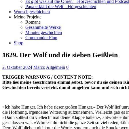
Es gibt was auf die Ohren – Hörgeschichten und Podcast
Papa erklärt die Welt – Hörgeschichten
Wunschgeschichten
Meine Projekte
Romane
Gesammelte Werke
Minutengeschichten
Commander Finn
Shop
1629. Der Wolf und die sieben Geißlein
2. Oktober 2024
Marco
Allgemein
0
TRIGGER WARNUNG / CONTENT NOTE:
Bitte lies meine Geschichten einmal selbst, bevor du sie deinen Ki
Geschichten bereits versteht, damit umgehen kann und sich nicht 
»Ich habe Hunger. Ich habe riesengroßen Hunger.« Der Wolf lief unr
die Hoffnung, irgendeine Witterung aufzunehmen. Vielleicht gab es in
»Dann solltest du vielleicht mal deine Klappe halten.«, antwortete i
geschlossen war. »Würdest du nicht die ganze Zeit so viel reden, k
Dem Wolf blieben nicht nur die Worte, sondern auch die Spucke weg. 