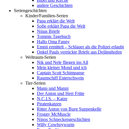
Bibel und Kirche
andere Geschichten
Seriengeschichten
Kinder/Familien-Serien
Papa erklärt die Welt
Sofie erklärt Papa die Welt
Ninas Briefe
Tommis Tagebuch
Hallo Oma Fanny
Emmi ermittelt – Schlauer als die Polizei erlaubt
Onkel Pauls verrückte Briefe aus Deilinghofen
Weltraum-Serien
Nik und Nele fliegen ins All
Mein kleiner Mond und ich
Captain Scott Schimpanse
Raumschiff Enterschwein
Tier-Serien
Mann und Manni
Der Anton und Herr Fritte
N.C.I.S. – Katze
Piratenkatzen
Ritter Anton von Burg Suppenkelle
Froggy McMuscle
Ninos Schneckengeschichten
Willy Cowboywurm