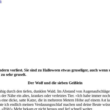
s
ndern vorliest. Sie sind zu Halloween etwas gruseliger, auch wenn s
zu sehr gruselt.
Der Wolf und die sieben Geißlein
uhig durch den tiefen, dunklen Wald. Im Abstand von Augenaufschlägen 
 der Nähe ein altes, krankes oder verletztes Tier. »Ich habe immer noc
hm eine dicke, satte Katze, die in mehreren Metern Höhe auf einem Ast
önnte ich endlich meinen Verdauungsschlaf machen und deine Beute wüs
»Pöh!« Mehr bekam er nicht heraus und lief schnell weiter.