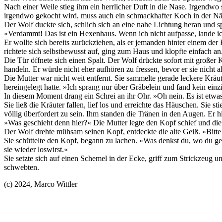
Nach einer Weile stieg ihm ein herrlicher Duft in die Nase. Irgendw
irgendwo gekocht wird, muss auch ein schmackhafter Koch in der Nähe
Der Wolf duckte sich, schlich sich an eine nahe Lichtung heran und s
»Verdammt! Das ist ein Hexenhaus. Wenn ich nicht aufpasse, lande i
Er wollte sich bereits zurückziehen, als er jemanden hinter einem der
richtete sich selbstbewusst auf, ging zum Haus und klopfte einfach a
Die Tür öffnete sich einen Spalt. Der Wolf drückte sofort mit großer
handeln. Er würde nicht eher aufhören zu fressen, bevor er sie nicht all
Die Mutter war nicht weit entfernt. Sie sammelte gerade leckere Kräut
hereingelegt hatte. »Ich sprang nur über Gräbelein und fand kein ein
In diesem Moment drang ein Schrei an ihr Ohr. »Oh nein. Es ist etwa
Sie ließ die Kräuter fallen, lief los und erreichte das Häuschen. Sie 
völlig überfordert zu sein. Ihm standen die Tränen in den Augen. Er 
»Was geschieht denn hier?« Die Mutter legte den Kopf schief und die St
Der Wolf drehte mühsam seinen Kopf, entdeckte die alte Geiß. »Bitte
Sie schüttelte den Kopf, begann zu lachen. »Was denkst du, wo du gel
sie wieder loswirst.«
Sie setzte sich auf einen Schemel in der Ecke, griff zum Strickzeug 
schwebten.
(c) 2024, Marco Wittler