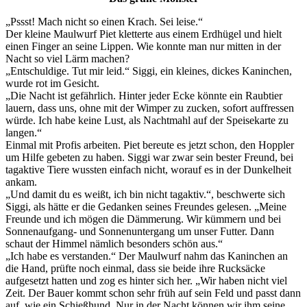
„Pssst! Mach nicht so einen Krach. Sei leise.“
Der kleine Maulwurf Piet kletterte aus einem Erdhügel und hielt
einen Finger an seine Lippen. Wie konnte man nur mitten in der
Nacht so viel Lärm machen?
„Entschuldige. Tut mir leid.“ Siggi, ein kleines, dickes Kaninchen,
wurde rot im Gesicht.
„Die Nacht ist gefährlich. Hinter jeder Ecke könnte ein Raubtier
lauern, dass uns, ohne mit der Wimper zu zucken, sofort auffressen
würde. Ich habe keine Lust, als Nachtmahl auf der Speisekarte zu
langen.“
Einmal mit Profis arbeiten. Piet bereute es jetzt schon, den Hoppler
um Hilfe gebeten zu haben. Siggi war zwar sein bester Freund, bei
tagaktive Tiere wussten einfach nicht, worauf es in der Dunkelheit
ankam.
„Und damit du es weißt, ich bin nicht tagaktiv.“, beschwerte sich
Siggi, als hätte er die Gedanken seines Freundes gelesen. „Meine
Freunde und ich mögen die Dämmerung. Wir kümmern und bei
Sonnenaufgang- und Sonnenuntergang um unser Futter. Dann
schaut der Himmel nämlich besonders schön aus.“
„Ich habe es verstanden.“ Der Maulwurf nahm das Kaninchen an
die Hand, prüfte noch einmal, dass sie beide ihre Rucksäcke
aufgesetzt hatten und zog es hinter sich her. „Wir haben nicht viel
Zeit. Der Bauer kommt schon sehr früh auf sein Feld und passt dann
auf, wie ein Schießhund. Nur in der Nacht können wir ihm seine