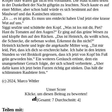
Körper oder waren gar nicht erst vorhanden. Die Haut schien selbst
in der Dunkelheit der Nacht giftgrün zu leuchten. Noch kaute es auf
einer Möhre, aber schon bald würde es sich bestimmt auf den
Maulwurf und das Kaninchen stürzen.
„Es … es ist grün. Es muss uns entdeckt haben Und jetzt eine krasse
Wut auf uns.“
Siggi seufzte und schüttelte den Kopf. „Was ist los mit dir, Piet?
Hast du Tomaten auf den Augen?“ Er ging auf das grüne Wesen zu
und klopfte ihm auf den Rücken. „Das ist Heinrich, du weißt schon,
die Schnecke, die nebenan wohnt. Erkennst du ihn nicht?“
Heinrich kicherte und legte die angekaufte Möhre weg. „Tut mir
leid, Piet, dass ich dich so erschreckt habe. Ich habe in den letzten
Stunden so viel Brokkoli gegessen, dass ich jetzt von Kopf bis Fuß
grün geworden bin.“ Ein weiteres Geräusch ertönte, dem ein
unangenehmer Geruch folgte, der sich schnell verbreitete. „Aber
dafür kann ich jetzt beim Furzen richtig gut stinken. Das hält die
schlimmsten Raubtiere fern.“
(c) 2024, Marco Wittler
Unser Score
Klicke, um diesen Beitrag zu bewerten!
[Gesamt:
7
Durchschnitt:
4
]
Teilen mit: