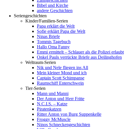
Zahngeschichten
Bibel und Kirche
andere Geschichten
Seriengeschichten
Kinder/Familien-Serien
Papa erklärt die Welt
Sofie erklärt Papa die Welt
Ninas Briefe
Tommis Tagebuch
Hallo Oma Fanny
Emmi ermittelt – Schlauer als die Polizei erlaubt
Onkel Pauls verrückte Briefe aus Deilinghofen
Weltraum-Serien
Nik und Nele fliegen ins All
Mein kleiner Mond und ich
Captain Scott Schimpanse
Raumschiff Enterschwein
Tier-Serien
Mann und Manni
Der Anton und Herr Fritte
N.C.I.S. – Katze
Piratenkatzen
Ritter Anton von Burg Suppenkelle
Froggy McMuscle
Ninos Schneckengeschichten