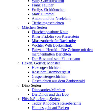
Willy Cowboywurm
Franz Faultier
Emilys Eichhörnchen
Matz Hummel
Anton und der Neelefant
Tierheimgeschichten
Märchen-Serien
Flaschenpostbote Knut
Ritter Fridolin von Kieselstein
Mias zauberhafte Backstube
Wichtel Willi Borkenflink
Fairytale Herold – Die Zeitung mit den
märchenhaften Berichten
Der Boss und sein Flattermann
Hexen, Geister, Monster
Hexengeschichten
Roselotte Brombeergeist
Gespenstergeschichten
Geschichten aus dem Zauberwald
Dino-Serien
Dinosaurier-Märchen
Die Dinos und das Boo
Plüsch/Spielzeug-Serien
Teddy Knopfbärs Reiseberichte
Hannes geht auf Reisen