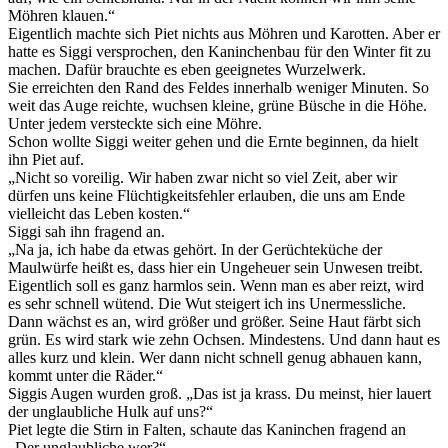
Möhren klauen.“
Eigentlich machte sich Piet nichts aus Möhren und Karotten. Aber er
hatte es Siggi versprochen, den Kaninchenbau für den Winter fit zu
machen. Dafür brauchte es eben geeignetes Wurzelwerk.
Sie erreichten den Rand des Feldes innerhalb weniger Minuten. So
weit das Auge reichte, wuchsen kleine, grüne Büsche in die Höhe.
Unter jedem versteckte sich eine Möhre.
Schon wollte Siggi weiter gehen und die Ernte beginnen, da hielt
ihn Piet auf.
„Nicht so voreilig. Wir haben zwar nicht so viel Zeit, aber wir
dürfen uns keine Flüchtigkeitsfehler erlauben, die uns am Ende
vielleicht das Leben kosten.“
Siggi sah ihn fragend an.
„Na ja, ich habe da etwas gehört. In der Gerüchteküche der
Maulwürfe heißt es, dass hier ein Ungeheuer sein Unwesen treibt.
Eigentlich soll es ganz harmlos sein. Wenn man es aber reizt, wird
es sehr schnell wütend. Die Wut steigert ich ins Unermessliche.
Dann wächst es an, wird größer und größer. Seine Haut färbt sich
grün. Es wird stark wie zehn Ochsen. Mindestens. Und dann haut es
alles kurz und klein. Wer dann nicht schnell genug abhauen kann,
kommt unter die Räder.“
Siggis Augen wurden groß. „Das ist ja krass. Du meinst, hier lauert
der unglaubliche Hulk auf uns?“
Piet legte die Stirn in Falten, schaute das Kaninchen fragend an
„Der unglaubliche wer?“