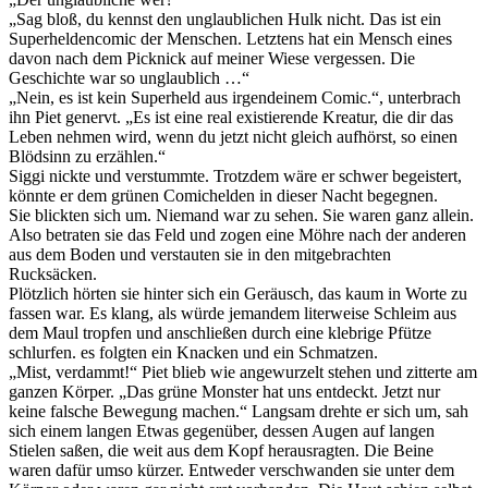
„Sag bloß, du kennst den unglaublichen Hulk nicht. Das ist ein
Superheldencomic der Menschen. Letztens hat ein Mensch eines
davon nach dem Picknick auf meiner Wiese vergessen. Die
Geschichte war so unglaublich …“
„Nein, es ist kein Superheld aus irgendeinem Comic.“, unterbrach
ihn Piet genervt. „Es ist eine real existierende Kreatur, die dir das
Leben nehmen wird, wenn du jetzt nicht gleich aufhörst, so einen
Blödsinn zu erzählen.“
Siggi nickte und verstummte. Trotzdem wäre er schwer begeistert,
könnte er dem grünen Comichelden in dieser Nacht begegnen.
Sie blickten sich um. Niemand war zu sehen. Sie waren ganz allein.
Also betraten sie das Feld und zogen eine Möhre nach der anderen
aus dem Boden und verstauten sie in den mitgebrachten
Rucksäcken.
Plötzlich hörten sie hinter sich ein Geräusch, das kaum in Worte zu
fassen war. Es klang, als würde jemandem literweise Schleim aus
dem Maul tropfen und anschließen durch eine klebrige Pfütze
schlurfen. es folgten ein Knacken und ein Schmatzen.
„Mist, verdammt!“ Piet blieb wie angewurzelt stehen und zitterte am
ganzen Körper. „Das grüne Monster hat uns entdeckt. Jetzt nur
keine falsche Bewegung machen.“ Langsam drehte er sich um, sah
sich einem langen Etwas gegenüber, dessen Augen auf langen
Stielen saßen, die weit aus dem Kopf herausragten. Die Beine
waren dafür umso kürzer. Entweder verschwanden sie unter dem