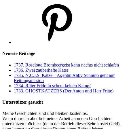
Pinterest
Neueste Beiträge
1737. Roselotte Brombeergeist kann nachts nicht schlafen
1736. Zwei zauberhafte Kater
1735. N.C.I.S. Katze – Agentin Abby Schnuto geht auf
Rettungsmission
1734. Ritter Fridolin scheut keinen Kampf
1733. GHOSTKATZERS (Der Anton und Herr Fritte)
Unterstützer gesucht
Meine Geschichten sind und bleiben kostenlos.
Wenn du mich aber bei meiner Arbeit an neuen Geschichten
unterstützen möchtest (denn der Betrieb dieser Seite kostet Geld),
dann kannst du über diesen Button einen Beitrag leisten.