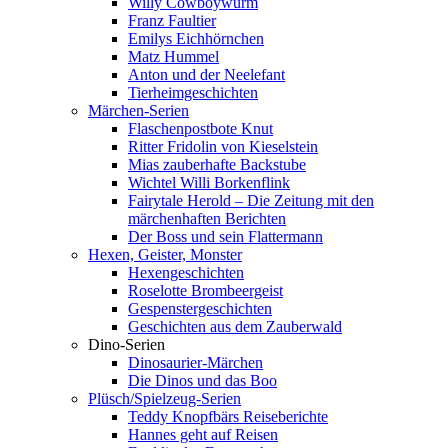
Willy Cowboywurm
Franz Faultier
Emilys Eichhörnchen
Matz Hummel
Anton und der Neelefant
Tierheimgeschichten
Märchen-Serien
Flaschenpostbote Knut
Ritter Fridolin von Kieselstein
Mias zauberhafte Backstube
Wichtel Willi Borkenflink
Fairytale Herold – Die Zeitung mit den
märchenhaften Berichten
Der Boss und sein Flattermann
Hexen, Geister, Monster
Hexengeschichten
Roselotte Brombeergeist
Gespenstergeschichten
Geschichten aus dem Zauberwald
Dino-Serien
Dinosaurier-Märchen
Die Dinos und das Boo
Plüsch/Spielzeug-Serien
Teddy Knopfbärs Reiseberichte
Hannes geht auf Reisen