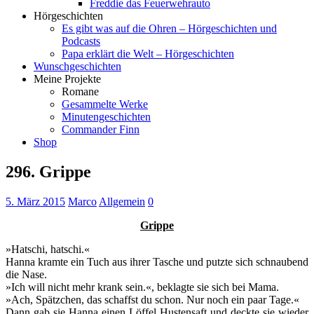
Freddie das Feuerwehrauto
Hörgeschichten
Es gibt was auf die Ohren – Hörgeschichten und
Podcasts
Papa erklärt die Welt – Hörgeschichten
Wunschgeschichten
Meine Projekte
Romane
Gesammelte Werke
Minutengeschichten
Commander Finn
Shop
296. Grippe
5. März 2015
Marco
Allgemein
0
Grippe
»Hatschi, hatschi.«
Hanna kramte ein Tuch aus ihrer Tasche und putzte sich schnaubend
die Nase.
»Ich will nicht mehr krank sein.«, beklagte sie sich bei Mama.
»Ach, Spätzchen, das schaffst du schon. Nur noch ein paar Tage.«
Dann gab sie Hanna einen Löffel Hustensaft und deckte sie wieder