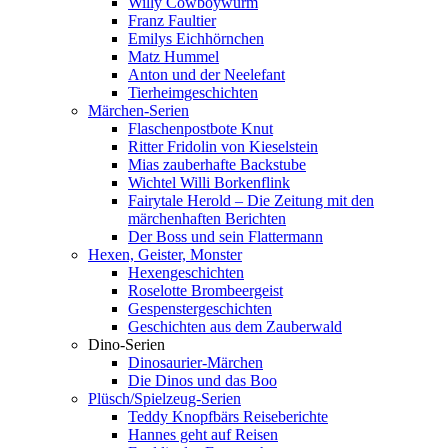
Willy Cowboywurm
Franz Faultier
Emilys Eichhörnchen
Matz Hummel
Anton und der Neelefant
Tierheimgeschichten
Märchen-Serien
Flaschenpostbote Knut
Ritter Fridolin von Kieselstein
Mias zauberhafte Backstube
Wichtel Willi Borkenflink
Fairytale Herold – Die Zeitung mit den
märchenhaften Berichten
Der Boss und sein Flattermann
Hexen, Geister, Monster
Hexengeschichten
Roselotte Brombeergeist
Gespenstergeschichten
Geschichten aus dem Zauberwald
Dino-Serien
Dinosaurier-Märchen
Die Dinos und das Boo
Plüsch/Spielzeug-Serien
Teddy Knopfbärs Reiseberichte
Hannes geht auf Reisen