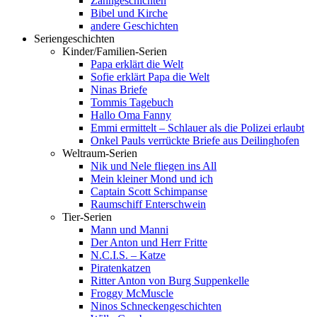
Zahngeschichten
Bibel und Kirche
andere Geschichten
Seriengeschichten
Kinder/Familien-Serien
Papa erklärt die Welt
Sofie erklärt Papa die Welt
Ninas Briefe
Tommis Tagebuch
Hallo Oma Fanny
Emmi ermittelt – Schlauer als die Polizei erlaubt
Onkel Pauls verrückte Briefe aus Deilinghofen
Weltraum-Serien
Nik und Nele fliegen ins All
Mein kleiner Mond und ich
Captain Scott Schimpanse
Raumschiff Enterschwein
Tier-Serien
Mann und Manni
Der Anton und Herr Fritte
N.C.I.S. – Katze
Piratenkatzen
Ritter Anton von Burg Suppenkelle
Froggy McMuscle
Ninos Schneckengeschichten