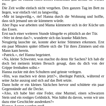
zu.
Die Zeit wollte einfach nicht vergehen. Den ganzen Tag im Bett zu
liegen, war einfach viel zu langweilig.
»Mir ist langweilig.«, rief Hanna durch die Wohnung und hoffte,
dass sich jemand um sie kümmern würde.
Aber Papa war arbeiten und Mama kümmerte sich in der Küche um
das Essen.
Erst nach einer weiteren Stunde klingelte es plötzlich an der Tür.
»Wer ist denn das?«, wunderte sich das kranke Mädchen.
Neugierig lauschte sie, konnte aber keine Stimmen erkennen. Erst
ein paar Minuten später öffnete sich die Tür ihres Zimmers und ein
Mann kam herein.
»Patrick.«, rief Hanna begeistert.
»Na, kleine Schwester, was machst du denn für Sachen? Ich hab dir
doch bei meinem letzten Besuch gesagt, dass du dich von der
Grippe fernhalten sollst.«
Hanna zuckte mit den Schultern und grinste verlegen.
»Hm, was machen wir denn jetzt?«, überlegte Patrick, während er
seine Jacke auszog und sich auf das Bett setzte.
Dann holte er ein kleines Säckchen hervor und schüttete ein paar
Gegenstände auf die Decke.
»Also, ich habe hier eine Feder, eine Murmel, einen schwarzen
Stein und ein rostiges Geldstück. Was hältst du davon, wenn wir uns
dazu eine Geschichte ausdenken?«
Hannas Augen wurden groß.