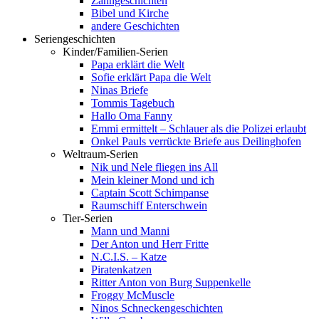
Zahngeschichten
Bibel und Kirche
andere Geschichten
Seriengeschichten
Kinder/Familien-Serien
Papa erklärt die Welt
Sofie erklärt Papa die Welt
Ninas Briefe
Tommis Tagebuch
Hallo Oma Fanny
Emmi ermittelt – Schlauer als die Polizei erlaubt
Onkel Pauls verrückte Briefe aus Deilinghofen
Weltraum-Serien
Nik und Nele fliegen ins All
Mein kleiner Mond und ich
Captain Scott Schimpanse
Raumschiff Enterschwein
Tier-Serien
Mann und Manni
Der Anton und Herr Fritte
N.C.I.S. – Katze
Piratenkatzen
Ritter Anton von Burg Suppenkelle
Froggy McMuscle
Ninos Schneckengeschichten