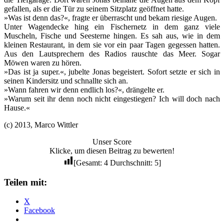
gefallen, als er die Tür zu seinem Sitzplatz geöffnet hatte.
»Was ist denn das?«, fragte er überrascht und bekam riesige Augen.
Unter Wagendecke hing ein Fischernetz in dem ganz viele
Muscheln, Fische und Seesterne hingen. Es sah aus, wie in dem
kleinen Restaurant, in dem sie vor ein paar Tagen gegessen hatten.
Aus den Lautsprechern des Radios rauschte das Meer. Sogar
Möwen waren zu hören.
»Das ist ja super.«, jubelte Jonas begeistert. Sofort setzte er sich in
seinen Kindersitz und schnallte sich an.
»Wann fahren wir denn endlich los?«, drängelte er.
»Warum seit ihr denn noch nicht eingestiegen? Ich will doch nach
Hause.«
(c) 2013, Marco Wittler
Unser Score
Klicke, um diesen Beitrag zu bewerten!
[Gesamt:
4
Durchschnitt:
5
]
Teilen mit:
X
Facebook