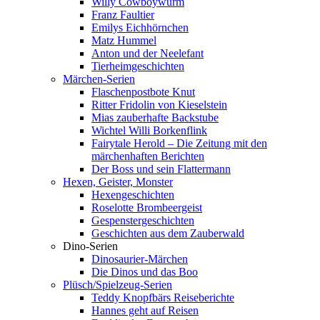
Willy Cowboywurm
Franz Faultier
Emilys Eichhörnchen
Matz Hummel
Anton und der Neelefant
Tierheimgeschichten
Märchen-Serien
Flaschenpostbote Knut
Ritter Fridolin von Kieselstein
Mias zauberhafte Backstube
Wichtel Willi Borkenflink
Fairytale Herold – Die Zeitung mit den
märchenhaften Berichten
Der Boss und sein Flattermann
Hexen, Geister, Monster
Hexengeschichten
Roselotte Brombeergeist
Gespenstergeschichten
Geschichten aus dem Zauberwald
Dino-Serien
Dinosaurier-Märchen
Die Dinos und das Boo
Plüsch/Spielzeug-Serien
Teddy Knopfbärs Reiseberichte
Hannes geht auf Reisen