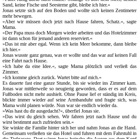
Sand, keine Fische und Seesterne gibt, bleibe ich hier.«
Jonas setzte sich auf den Boden und wollte sich keinen Zentimeter
mehr bewegen.
»Aber wir müssen doch jetzt nach Hause fahren, Schatz.«, sagte
Mama.
»Der Papa muss doch Morgen wieder arbeiten und das Hotelzimmer
ist dann schon für jemand anderen reserviert.«
»Das ist mir aber egal. Wenn ich kein Meer bekomme, dann bleibe
ich hier.«
Jonas wusste ganz genau, was er wollte und das war auf keinen Fall
eine Fahrt nach Hause.
»Ich habe da eine Idee.«, sagte Mama plötzlich und verließ das
Zimmer.
»Ich komme gleich zurück. Wartet bitte auf mich.«
Es dauerte fast eine ganze Stunde, bis sie wieder ins Zimmer kam.
Jonas war mittlerweile so neugierig geworden, dass er es auf dem
Fußboden nicht mehr aushielt. Ohne Pause lief er ständig im Kreis,
blickte immer wieder auf seine Armbanduhr und fragte sich, was
Mama wohl planen würde. Nun war sie endlich wieder da.
»Was hast du dir ausgedacht?«, überfiel Jonas sie.
»Das wirst du gleich sehen. Wir fahren jetzt nach Hause und du
wirst bestimmt auch zufrieden sein.«
Sie winkte die Familie hinter sich her und nahm Jonas an die Hand.
Gemeinsam verließen sie das Hotel und fuhren mit dem Fahrstuhl in
die Tiefgarage. Dort wären Jonas beinahe die Augen aus dem Kopf