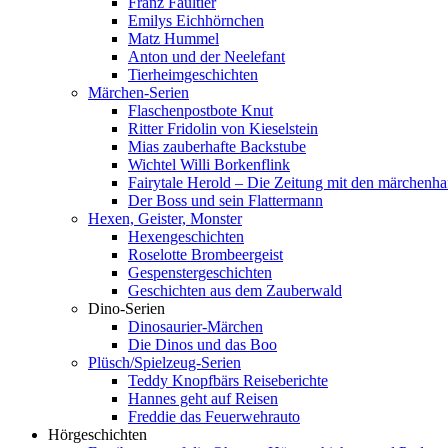
Franz Faultier
Emilys Eichhörnchen
Matz Hummel
Anton und der Neelefant
Tierheimgeschichten
Märchen-Serien
Flaschenpostbote Knut
Ritter Fridolin von Kieselstein
Mias zauberhafte Backstube
Wichtel Willi Borkenflink
Fairytale Herold – Die Zeitung mit den märchenha
Der Boss und sein Flattermann
Hexen, Geister, Monster
Hexengeschichten
Roselotte Brombeergeist
Gespenstergeschichten
Geschichten aus dem Zauberwald
Dino-Serien
Dinosaurier-Märchen
Die Dinos und das Boo
Plüsch/Spielzeug-Serien
Teddy Knopfbärs Reiseberichte
Hannes geht auf Reisen
Freddie das Feuerwehrauto
Hörgeschichten