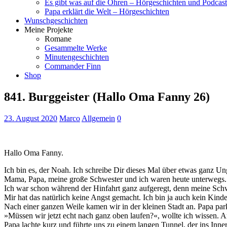
Es gibt was auf die Ohren – Hörgeschichten und Podcast
Papa erklärt die Welt – Hörgeschichten
Wunschgeschichten
Meine Projekte
Romane
Gesammelte Werke
Minutengeschichten
Commander Finn
Shop
841. Burggeister (Hallo Oma Fanny 26)
23. August 2020
Marco
Allgemein
0
Hallo Oma Fanny.
Ich bin es, der Noah. Ich schreibe Dir dieses Mal über etwas ganz Ung
Mama, Papa, meine große Schwester und ich waren heute unterwegs. 
Ich war schon während der Hinfahrt ganz aufgeregt, denn meine Schwes
Mir hat das natürlich keine Angst gemacht. Ich bin ja auch kein Kinde
Nach einer ganzen Weile kamen wir in der kleinen Stadt an. Papa par
»Müssen wir jetzt echt nach ganz oben laufen?«, wollte ich wissen. 
Papa lachte kurz und führte uns zu einem langen Tunnel, der ins Inner