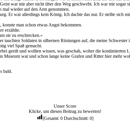
Geist war mir aber nicht über den Weg geschwebt. Ich war mir sogar si
ich mal wieder auf den Arm genommen.
rg. Er war allerdings kein König. Ich dachte das nur. Er stellte sich mi
ubt, konnte man schon etwas Angst bekommen.
r erzählte.
m sie zu erschrecken.«
 tauchten Soldaten in silbernen Rüstungen auf, die meine Schwester in
htig viel Spaß gemacht.
bei geeilt und wollten wissen, was geschah, woher die kostümierten 
 ein Museum war und schon lange keine Grafen und Ritter hier mehr wo
s bald.
Unser Score
Klicke, um diesen Beitrag zu bewerten!
[Gesamt:
0
Durchschnitt:
0
]