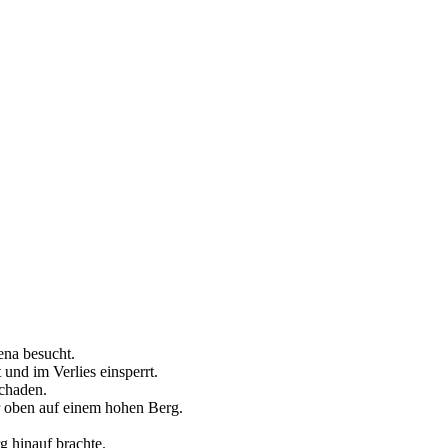
ena besucht.
und im Verlies einsperrt.
schaden.
er oben auf einem hohen Berg.
g hinauf brachte.