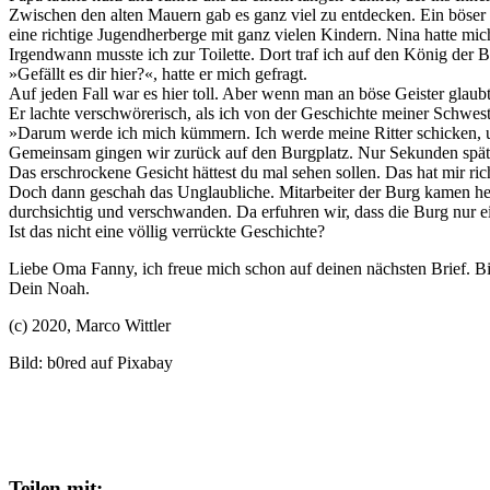
Zwischen den alten Mauern gab es ganz viel zu entdecken. Ein böser 
eine richtige Jugendherberge mit ganz vielen Kindern. Nina hatte m
Irgendwann musste ich zur Toilette. Dort traf ich auf den König der Bu
»Gefällt es dir hier?«, hatte er mich gefragt.
Auf jeden Fall war es hier toll. Aber wenn man an böse Geister gla
Er lachte verschwörerisch, als ich von der Geschichte meiner Schweste
»Darum werde ich mich kümmern. Ich werde meine Ritter schicken, u
Gemeinsam gingen wir zurück auf den Burgplatz. Nur Sekunden später
Das erschrockene Gesicht hättest du mal sehen sollen. Das hat mir ric
Doch dann geschah das Unglaubliche. Mitarbeiter der Burg kamen her
durchsichtig und verschwanden. Da erfuhren wir, dass die Burg nur
Ist das nicht eine völlig verrückte Geschichte?
Liebe Oma Fanny, ich freue mich schon auf deinen nächsten Brief. Bi
Dein Noah.
(c) 2020, Marco Wittler
Bild: b0red auf Pixabay
Teilen mit: