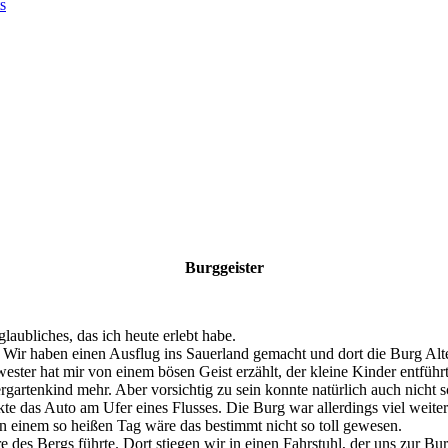
s
Burggeister
laubliches, das ich heute erlebt habe.
Wir haben einen Ausflug ins Sauerland gemacht und dort die Burg Alt
ter hat mir von einem bösen Geist erzählt, der kleine Kinder entführt 
rgartenkind mehr. Aber vorsichtig zu sein konnte natürlich auch nicht 
kte das Auto am Ufer eines Flusses. Die Burg war allerdings viel weit
An einem so heißen Tag wäre das bestimmt nicht so toll gewesen.
e des Bergs führte. Dort stiegen wir in einen Fahrstuhl, der uns zur Bur