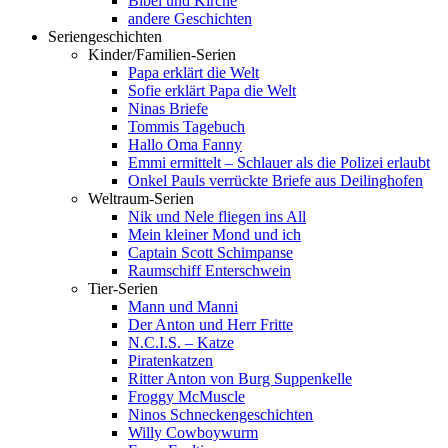
Bibel und Kirche
andere Geschichten
Seriengeschichten
Kinder/Familien-Serien
Papa erklärt die Welt
Sofie erklärt Papa die Welt
Ninas Briefe
Tommis Tagebuch
Hallo Oma Fanny
Emmi ermittelt – Schlauer als die Polizei erlaubt
Onkel Pauls verrückte Briefe aus Deilinghofen
Weltraum-Serien
Nik und Nele fliegen ins All
Mein kleiner Mond und ich
Captain Scott Schimpanse
Raumschiff Enterschwein
Tier-Serien
Mann und Manni
Der Anton und Herr Fritte
N.C.I.S. – Katze
Piratenkatzen
Ritter Anton von Burg Suppenkelle
Froggy McMuscle
Ninos Schneckengeschichten
Willy Cowboywurm