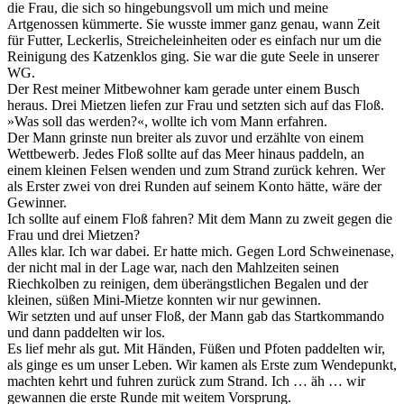
die Frau, die sich so hingebungsvoll um mich und meine
Artgenossen kümmerte. Sie wusste immer ganz genau, wann Zeit
für Futter, Leckerlis, Streicheleinheiten oder es einfach nur um die
Reinigung des Katzenklos ging. Sie war die gute Seele in unserer
WG.
Der Rest meiner Mitbewohner kam gerade unter einem Busch
heraus. Drei Mietzen liefen zur Frau und setzten sich auf das Floß.
»Was soll das werden?«, wollte ich vom Mann erfahren.
Der Mann grinste nun breiter als zuvor und erzählte von einem
Wettbewerb. Jedes Floß sollte auf das Meer hinaus paddeln, an
einem kleinen Felsen wenden und zum Strand zurück kehren. Wer
als Erster zwei von drei Runden auf seinem Konto hätte, wäre der
Gewinner.
Ich sollte auf einem Floß fahren? Mit dem Mann zu zweit gegen die
Frau und drei Mietzen?
Alles klar. Ich war dabei. Er hatte mich. Gegen Lord Schweinenase,
der nicht mal in der Lage war, nach den Mahlzeiten seinen
Riechkolben zu reinigen, dem überängstlichen Begalen und der
kleinen, süßen Mini-Mietze konnten wir nur gewinnen.
Wir setzten und auf unser Floß, der Mann gab das Startkommando
und dann paddelten wir los.
Es lief mehr als gut. Mit Händen, Füßen und Pfoten paddelten wir,
als ginge es um unser Leben. Wir kamen als Erste zum Wendepunkt,
machten kehrt und fuhren zurück zum Strand. Ich … äh … wir
gewannen die erste Runde mit weitem Vorsprung.