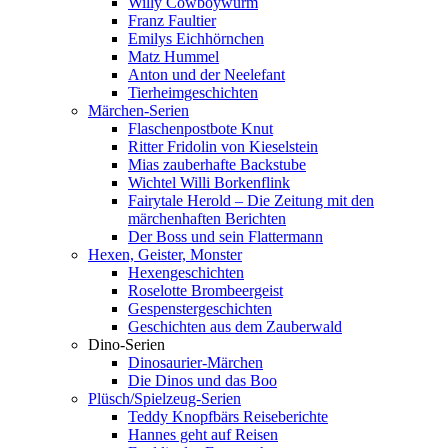
Willy Cowboywurm
Franz Faultier
Emilys Eichhörnchen
Matz Hummel
Anton und der Neelefant
Tierheimgeschichten
Märchen-Serien
Flaschenpostbote Knut
Ritter Fridolin von Kieselstein
Mias zauberhafte Backstube
Wichtel Willi Borkenflink
Fairytale Herold – Die Zeitung mit den
märchenhaften Berichten
Der Boss und sein Flattermann
Hexen, Geister, Monster
Hexengeschichten
Roselotte Brombeergeist
Gespenstergeschichten
Geschichten aus dem Zauberwald
Dino-Serien
Dinosaurier-Märchen
Die Dinos und das Boo
Plüsch/Spielzeug-Serien
Teddy Knopfbärs Reiseberichte
Hannes geht auf Reisen