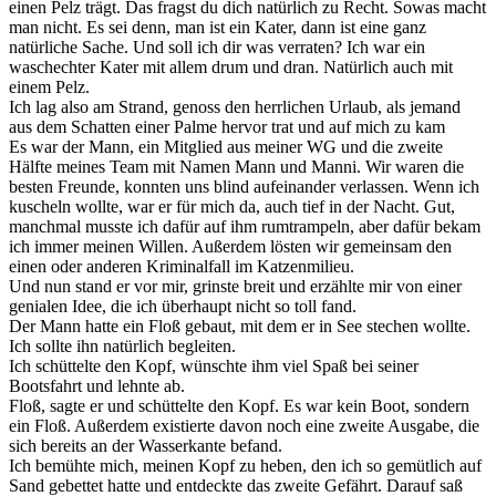
einen Pelz trägt. Das fragst du dich natürlich zu Recht. Sowas macht
man nicht. Es sei denn, man ist ein Kater, dann ist eine ganz
natürliche Sache. Und soll ich dir was verraten? Ich war ein
waschechter Kater mit allem drum und dran. Natürlich auch mit
einem Pelz.
Ich lag also am Strand, genoss den herrlichen Urlaub, als jemand
aus dem Schatten einer Palme hervor trat und auf mich zu kam
Es war der Mann, ein Mitglied aus meiner WG und die zweite
Hälfte meines Team mit Namen Mann und Manni. Wir waren die
besten Freunde, konnten uns blind aufeinander verlassen. Wenn ich
kuscheln wollte, war er für mich da, auch tief in der Nacht. Gut,
manchmal musste ich dafür auf ihm rumtrampeln, aber dafür bekam
ich immer meinen Willen. Außerdem lösten wir gemeinsam den
einen oder anderen Kriminalfall im Katzenmilieu.
Und nun stand er vor mir, grinste breit und erzählte mir von einer
genialen Idee, die ich überhaupt nicht so toll fand.
Der Mann hatte ein Floß gebaut, mit dem er in See stechen wollte.
Ich sollte ihn natürlich begleiten.
Ich schüttelte den Kopf, wünschte ihm viel Spaß bei seiner
Bootsfahrt und lehnte ab.
Floß, sagte er und schüttelte den Kopf. Es war kein Boot, sondern
ein Floß. Außerdem existierte davon noch eine zweite Ausgabe, die
sich bereits an der Wasserkante befand.
Ich bemühte mich, meinen Kopf zu heben, den ich so gemütlich auf
Sand gebettet hatte und entdeckte das zweite Gefährt. Darauf saß