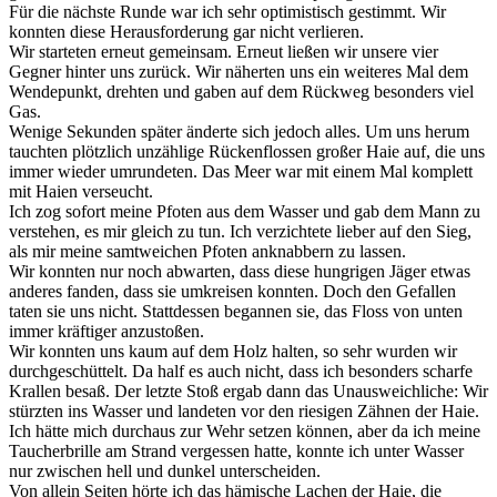
Für die nächste Runde war ich sehr optimistisch gestimmt. Wir
konnten diese Herausforderung gar nicht verlieren.
Wir starteten erneut gemeinsam. Erneut ließen wir unsere vier
Gegner hinter uns zurück. Wir näherten uns ein weiteres Mal dem
Wendepunkt, drehten und gaben auf dem Rückweg besonders viel
Gas.
Wenige Sekunden später änderte sich jedoch alles. Um uns herum
tauchten plötzlich unzählige Rückenflossen großer Haie auf, die uns
immer wieder umrundeten. Das Meer war mit einem Mal komplett
mit Haien verseucht.
Ich zog sofort meine Pfoten aus dem Wasser und gab dem Mann zu
verstehen, es mir gleich zu tun. Ich verzichtete lieber auf den Sieg,
als mir meine samtweichen Pfoten anknabbern zu lassen.
Wir konnten nur noch abwarten, dass diese hungrigen Jäger etwas
anderes fanden, dass sie umkreisen konnten. Doch den Gefallen
taten sie uns nicht. Stattdessen begannen sie, das Floss von unten
immer kräftiger anzustoßen.
Wir konnten uns kaum auf dem Holz halten, so sehr wurden wir
durchgeschüttelt. Da half es auch nicht, dass ich besonders scharfe
Krallen besaß. Der letzte Stoß ergab dann das Unausweichliche: Wir
stürzten ins Wasser und landeten vor den riesigen Zähnen der Haie.
Ich hätte mich durchaus zur Wehr setzen können, aber da ich meine
Taucherbrille am Strand vergessen hatte, konnte ich unter Wasser
nur zwischen hell und dunkel unterscheiden.
Von allein Seiten hörte ich das hämische Lachen der Haie, die