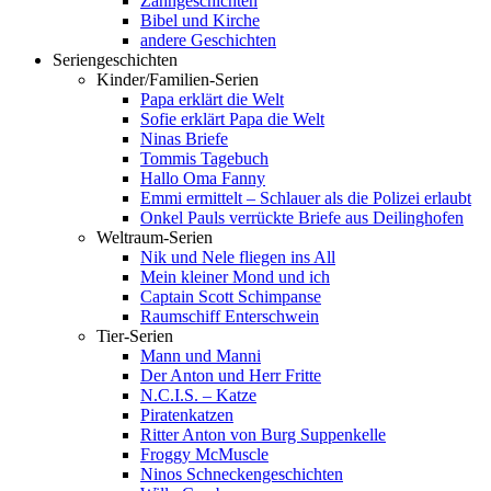
Zahngeschichten
Bibel und Kirche
andere Geschichten
Seriengeschichten
Kinder/Familien-Serien
Papa erklärt die Welt
Sofie erklärt Papa die Welt
Ninas Briefe
Tommis Tagebuch
Hallo Oma Fanny
Emmi ermittelt – Schlauer als die Polizei erlaubt
Onkel Pauls verrückte Briefe aus Deilinghofen
Weltraum-Serien
Nik und Nele fliegen ins All
Mein kleiner Mond und ich
Captain Scott Schimpanse
Raumschiff Enterschwein
Tier-Serien
Mann und Manni
Der Anton und Herr Fritte
N.C.I.S. – Katze
Piratenkatzen
Ritter Anton von Burg Suppenkelle
Froggy McMuscle
Ninos Schneckengeschichten