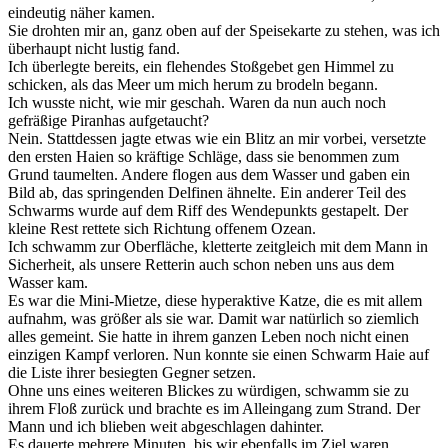
eindeutig näher kamen.
Sie drohten mir an, ganz oben auf der Speisekarte zu stehen, was ich
überhaupt nicht lustig fand.
Ich überlegte bereits, ein flehendes Stoßgebet gen Himmel zu
schicken, als das Meer um mich herum zu brodeln begann.
Ich wusste nicht, wie mir geschah. Waren da nun auch noch
gefräßige Piranhas aufgetaucht?
Nein. Stattdessen jagte etwas wie ein Blitz an mir vorbei, versetzte
den ersten Haien so kräftige Schläge, dass sie benommen zum
Grund taumelten. Andere flogen aus dem Wasser und gaben ein
Bild ab, das springenden Delfinen ähnelte. Ein anderer Teil des
Schwarms wurde auf dem Riff des Wendepunkts gestapelt. Der
kleine Rest rettete sich Richtung offenem Ozean.
Ich schwamm zur Oberfläche, kletterte zeitgleich mit dem Mann in
Sicherheit, als unsere Retterin auch schon neben uns aus dem
Wasser kam.
Es war die Mini-Mietze, diese hyperaktive Katze, die es mit allem
aufnahm, was größer als sie war. Damit war natürlich so ziemlich
alles gemeint. Sie hatte in ihrem ganzen Leben noch nicht einen
einzigen Kampf verloren. Nun konnte sie einen Schwarm Haie auf
die Liste ihrer besiegten Gegner setzen.
Ohne uns eines weiteren Blickes zu würdigen, schwamm sie zu
ihrem Floß zurück und brachte es im Alleingang zum Strand. Der
Mann und ich blieben weit abgeschlagen dahinter.
Es dauerte mehrere Minuten, bis wir ebenfalls im Ziel waren.