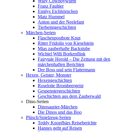
Willy Cowboywurm
Franz Faultier
Emilys Eichhörnchen
Matz Hummel
Anton und der Neelefant
Tierheimgeschichten
Märchen-Serien
Flaschenpostbote Knut
Ritter Fridolin von Kieselstein
Mias zauberhafte Backstube
Wichtel Willi Borkenflink
Fairytale Herold – Die Zeitung mit den
märchenhaften Berichten
Der Boss und sein Flattermann
Hexen, Geister, Monster
Hexengeschichten
Roselotte Brombeergeist
Gespenstergeschichten
Geschichten aus dem Zauberwald
Dino-Serien
Dinosaurier-Märchen
Die Dinos und das Boo
Plüsch/Spielzeug-Serien
Teddy Knopfbärs Reiseberichte
Hannes geht auf Reisen