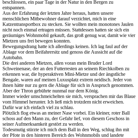
beschlossen, ein paar Tage in der Natur in den Bergen zu
entspannen.
Aus der Erfahrung der letzten Jahre heraus, hatten unsere
menschlichen Mitbewohner darauf verzichtet, mich in eine
Katzentransportbox zu stecken. Sie wollten mein monotones Jaulen
nicht noch einmal ertragen müssen. Stattdessen hatten sie sich ein
geräumiges Wohnmobil gekauft, das groß genug war, damit wie vier
Mietzen uns frei bewegen konnten.
Bewegungsdrang hatte ich allerdings keinen. Ich lag faul auf der
Ablage vor dem Beifahrersitz und genoss die Aussicht auf die
Autobahn.
Die drei anderen Mietzen, allen voran mein Bruder Lord
Schweinenase, der an den Futterresten an seinem Riechkolben zu
erkennen war, die hyperaktiven Mini-Mietze und der ängstliche
Bengale, waren auf meinen Luxusplatz extrem neidisch. Jeder von
ihnen hätte nur zu gern die Ablage für sich in Anspruch genommen.
Aber der Thron gebührte nunmal nur dem König.
Immer wieder umschmeichelten sie mich, versprachen mir das Blaue
vom Himmel herunter. Ich ließ mich trotzdem nicht erweichen.
Dafür war ich einfach viel zu schlau.
Plötzlich flog etwas an meiner Nase vorbei. Ein kleiner, roter Ball
schoss auf den Mann zu, der Gefahr lief, von diesem Geschoss in
seiner Aufmerksamkeit gestört zu werden.
Todesmutig stürzte ich mich dem Ball in den Weg, schlug ihn mit
der Pfote in den hinteren Bereich des Wohnmobils und landete