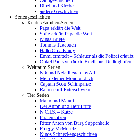
Zahngeschichten
Bibel und Kirche
andere Geschichten
Seriengeschichten
Kinder/Familien-Serien
Papa erklärt die Welt
Sofie erklärt Papa die Welt
Ninas Briefe
Tommis Tagebuch
Hallo Oma Fanny
Emmi ermittelt – Schlauer als die Polizei erlaubt
Onkel Pauls verrückte Briefe aus Deilinghofen
Weltraum-Serien
Nik und Nele fliegen ins All
Mein kleiner Mond und ich
Captain Scott Schimpanse
Raumschiff Enterschwein
Tier-Serien
Mann und Manni
Der Anton und Herr Fritte
N.C.I.S. – Katze
Piratenkatzen
Ritter Anton von Burg Suppenkelle
Froggy McMuscle
Ninos Schneckengeschichten