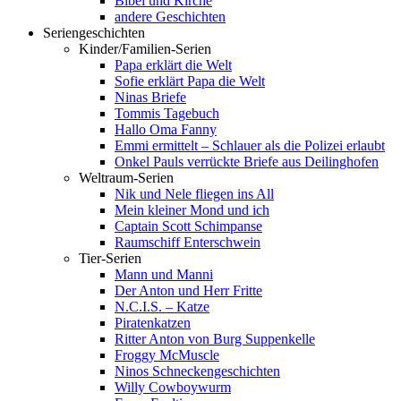
Bibel und Kirche
andere Geschichten
Seriengeschichten
Kinder/Familien-Serien
Papa erklärt die Welt
Sofie erklärt Papa die Welt
Ninas Briefe
Tommis Tagebuch
Hallo Oma Fanny
Emmi ermittelt – Schlauer als die Polizei erlaubt
Onkel Pauls verrückte Briefe aus Deilinghofen
Weltraum-Serien
Nik und Nele fliegen ins All
Mein kleiner Mond und ich
Captain Scott Schimpanse
Raumschiff Enterschwein
Tier-Serien
Mann und Manni
Der Anton und Herr Fritte
N.C.I.S. – Katze
Piratenkatzen
Ritter Anton von Burg Suppenkelle
Froggy McMuscle
Ninos Schneckengeschichten
Willy Cowboywurm