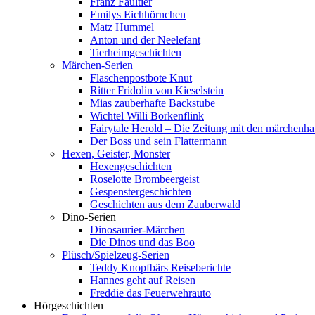
Franz Faultier
Emilys Eichhörnchen
Matz Hummel
Anton und der Neelefant
Tierheimgeschichten
Märchen-Serien
Flaschenpostbote Knut
Ritter Fridolin von Kieselstein
Mias zauberhafte Backstube
Wichtel Willi Borkenflink
Fairytale Herold – Die Zeitung mit den märchenha
Der Boss und sein Flattermann
Hexen, Geister, Monster
Hexengeschichten
Roselotte Brombeergeist
Gespenstergeschichten
Geschichten aus dem Zauberwald
Dino-Serien
Dinosaurier-Märchen
Die Dinos und das Boo
Plüsch/Spielzeug-Serien
Teddy Knopfbärs Reiseberichte
Hannes geht auf Reisen
Freddie das Feuerwehrauto
Hörgeschichten