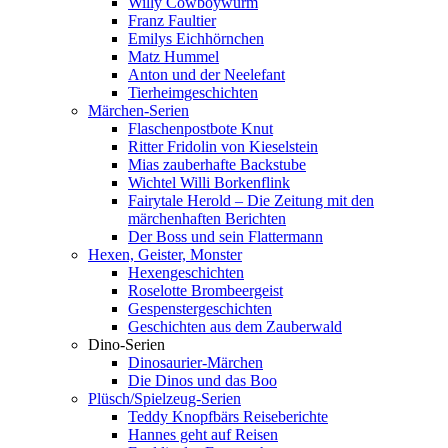
Willy Cowboywurm
Franz Faultier
Emilys Eichhörnchen
Matz Hummel
Anton und der Neelefant
Tierheimgeschichten
Märchen-Serien
Flaschenpostbote Knut
Ritter Fridolin von Kieselstein
Mias zauberhafte Backstube
Wichtel Willi Borkenflink
Fairytale Herold – Die Zeitung mit den
märchenhaften Berichten
Der Boss und sein Flattermann
Hexen, Geister, Monster
Hexengeschichten
Roselotte Brombeergeist
Gespenstergeschichten
Geschichten aus dem Zauberwald
Dino-Serien
Dinosaurier-Märchen
Die Dinos und das Boo
Plüsch/Spielzeug-Serien
Teddy Knopfbärs Reiseberichte
Hannes geht auf Reisen