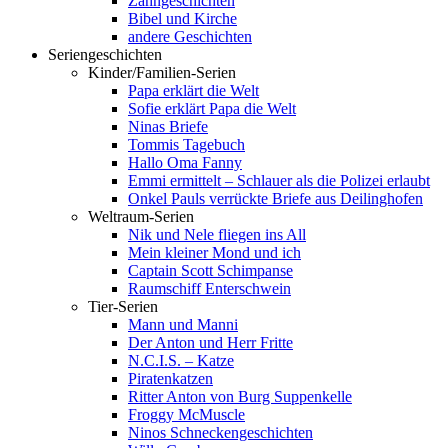
Zahngeschichten
Bibel und Kirche
andere Geschichten
Seriengeschichten
Kinder/Familien-Serien
Papa erklärt die Welt
Sofie erklärt Papa die Welt
Ninas Briefe
Tommis Tagebuch
Hallo Oma Fanny
Emmi ermittelt – Schlauer als die Polizei erlaubt
Onkel Pauls verrückte Briefe aus Deilinghofen
Weltraum-Serien
Nik und Nele fliegen ins All
Mein kleiner Mond und ich
Captain Scott Schimpanse
Raumschiff Enterschwein
Tier-Serien
Mann und Manni
Der Anton und Herr Fritte
N.C.I.S. – Katze
Piratenkatzen
Ritter Anton von Burg Suppenkelle
Froggy McMuscle
Ninos Schneckengeschichten